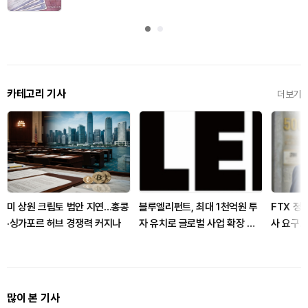
카테고리 기사
더보기
미 상원 크립토 법안 지연…홍콩
블루엘리펀트, 최대 1천억원 투
FTX 정
·싱가포르 허브 경쟁력 커지나
자 유치로 글로벌 사업 확장 박
사 요구…
차
Act 표
많이 본 기사