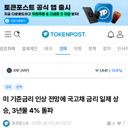
Ethereum (ETH)
₩
2,694,160
(+0.64%)
Tether USDt (USDT)
₩
1,407
(+0.04%)
BNB (BNB)
₩
831,909
(-0.19%)
암호화폐
블록체인
테크
경제
마켓
정책
정치
인사
USDC (USDC)
₩
1,408
(+0.02%)
XRP (XRP)
₩
1,441
(-1.04%)
Solana (SOL)
₩
103,646
(+1.38%)
경제
정책
미 기준금리 인상 전망에 국고채 금리 일제 상
TRON (TRX)
₩
461.3
(+0.28%)
승, 3년물 4% 돌파
Hyperliquid (HYPE)
₩
76,042
(-3.14%)
토큰포스트
2026.06.09 (화) 02:32
7
4
Dogecoin (DOGE)
₩
98.09
(+0.87%)