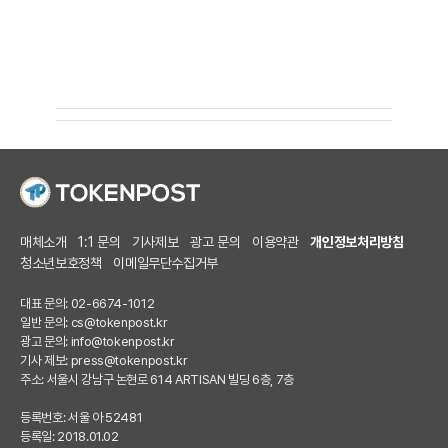
매체소개
1:1 문의
기사제보
광고 문의
이용약관
개인정보처리방침
청소년보호정책
이메일무단수집거부
대표 문의: 02-6674-1012
일반 문의:
cs@tokenpost.kr
광고 문의:
info@tokenpost.kr
기사 제보:
press@tokenpost.kr
주소: 서울시 강남구 논현로 614 ARTISAN 빌딩 6층, 7층
등록번호: 서울 아 52481
등록일: 2018.01.02