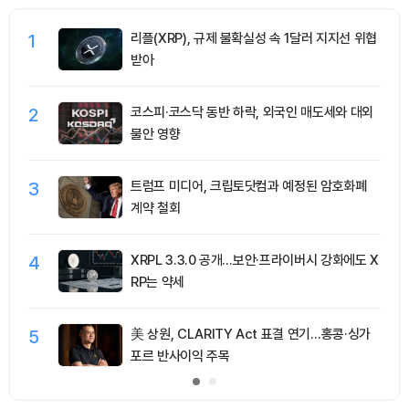
1
리플(XRP), 규제 불확실성 속 1달러 지지선 위협
받아
2
코스피·코스닥 동반 하락, 외국인 매도세와 대외
불안 영향
3
트럼프 미디어, 크립토닷컴과 예정된 암호화폐
계약 철회
4
XRPL 3.3.0 공개…보안·프라이버시 강화에도 X
RP는 약세
5
美 상원, CLARITY Act 표결 연기…홍콩·싱가
포르 반사이익 주목