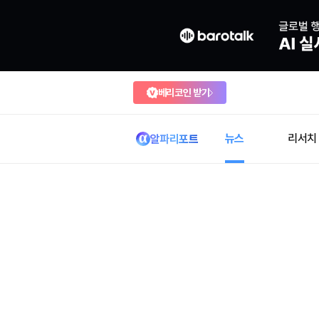
베리코인 받기
뉴스
리서치
알파리포트