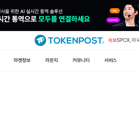
대형 주소, 
에 스테이
속보
SPCX, 미
승
비트코인 레
마켓정보
라운지
커뮤니티
서비스
검…취약점 
바이비트, 
사소송 냈
비트멕스, 
서 핫월렛 
대형 주소, 
에 스테이
SPCX, 미
승