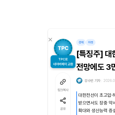
경제
마켓
[특징주] 대
TPC로
네이버페이 교환
전망에도 3
강수빈 기자
2026.06
링크복사
대한전선이 초고압·
받으면서도 장중 약세
공유
확대와 생산능력 증