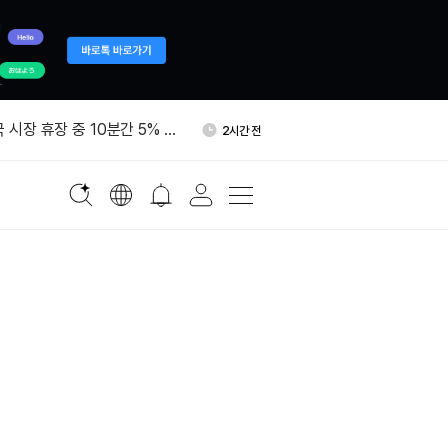
768만 달러 규모 ETH 리도
2시간 전
킹
국 시장 휴장 중 10분간 5% 상
2시간 전
드팀, 코드 저장소 150곳 점
2시간 전
10여건 발견
15억달러 해킹 놓고 북한에 민
2시간 전
다
비트코인 367.65개 콜드월렛
2시간 전
옮겼다
768만 달러 규모 ETH 리도
2시간 전
킹
국 시장 휴장 중 10분간 5% 상
2시간 전