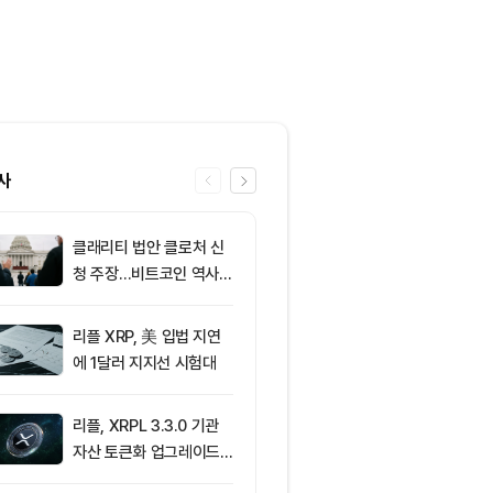
사
클래리티 법안 클로처 신
6
XRP ETF 자
청 주장…비트코인 역사가
각…비트코인·
리조 X 게시물
온도차
리플 XRP, 美 입법 지연
7
비트코인, 고용
에 1달러 지지선 시험대
등했지만 6만5
선서 숨 고르기
리플, XRPL 3.3.0 기관
8
미 상원, CLA
자산 토큰화 업그레이드
표결 절차 착수
추진…XRP 가격 1.03달
제 분수령 될까