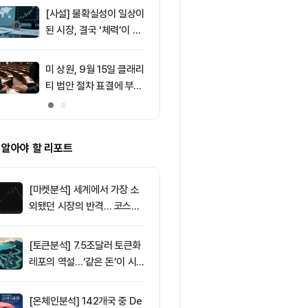
러 지지
[사설] 불확실성이 일상이
9
XRP, 거래소
된 시장, 결국 ‘체력’이 승
매도 가능 물
부 가른다
미 상원, 9월 15일 클래리
10
미 상원, CLAR
티 법안 절차 표결에 부친
9월 표결 수
다
·가상자산 규제
 알아야 할 리포트
[마켓분석] 세계에서 가장 소
외됐던 시장의 반격… 코스피
대규모 숏스퀴즈
[토큰분석] 7.5조달러 토큰화
레포의 역설…‘같은 돈’이 시장
을 건널 수 있는가
[온체인분석] 142개국 중 De