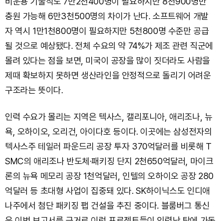
비운용 기술직도 7만2천400명이 필요하지만 8천900명만
충원 가능해 6만3천500명의 차이가 난다. 소프트웨어 개발
자 역시 1만1천800명이 필요하지만 5천800명 수준만 공급
될 것으로 예상됐다. 전체 수요의 약 74%가 제조 관련 직군에
몰려 있다는 점을 보면, 미국이 공장을 많이 짓더라도 사람을
제때 확보하지 못하면 생산라인을 안정적으로 돌리기 어려운
구조라는 뜻이다.
인력 수요가 몰리는 지역은 텍사스, 캘리포니아, 애리조나, 뉴
욕, 오하이오, 오리건, 아이다호 등이다. 이곳에는 삼성전자의
텍사스주 테일러 파운드리 공장 투자 370억달러를 비롯해 T
SMC의 애리조나 반도체·패키징 단지 2천650억달러, 마이크
론의 뉴욕 메모리 공장 1천억달러, 인텔의 오하이오 공장 280
억달러 등 초대형 사업이 집중돼 있다. SK하이닉스도 인디애
나주에서 첨단 패키징 팹 건설을 추진 중이다. 블룸버그 통신
은 이번 보고서를 근거로 이런 프로젝트들이 인력난 탓에 가동