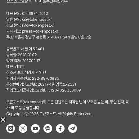
청소년보호정책
이메일무단수집거부
대표 문의: 02-6674-1012
일반 문의:
cs@tokenpost.kr
광고 문의:
info@tokenpost.kr
기사 제보:
press@tokenpost.kr
주소: 서울시 강남구 논현로 614 ARTISAN 빌딩 6층, 7층
등록번호: 서울 아 52481
등록일: 2018.01.02
발행 일자: 2017.02.17
대표: 김지호
청소년 보호 책임자: 전영빈
사업자 등록번호: 232-88-00885
통신판매업신고번호: 2021-서울 영등포-2531
직업정보제공사업신고번호 : J1204020230009
토큰포스트(tokenpost)의 모든 컨텐츠는 저작권 법의 보호를 받는 바, 무단 전재, 복
사, 배포 등을 금합니다.
Copyright ⓒ 2026 토큰포스트. All Rights Reserved.