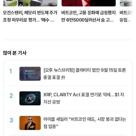
모건스탠리, 메모리 반도체 주가
비트코인, 고용 둔화에 급등했지
비트코인 
조정 마무리로 평가… '매수 기
만 6만5000달러선서 숨 고르
유입… 
회'
기
극
많이 본 기사
1
[오후 뉴스브리핑] 클래리티 법안 9월 15일 토론
종결 표결 外
2
XRP, CLARITY Act 표결 연기로 약세... $1 지
지선 공방
3
마이클 세일러 “비트코인 매도, 시장 붕괴 없다는
점 입증”