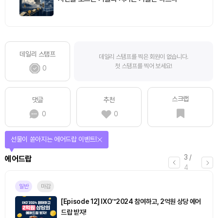
데일리 스탬프
데일리 스탬프를 찍은 회원이 없습니다.
첫 스탬프를 찍어 보세요!
0
스크랩
댓글
추천
0
0
선물이 쏟아지는 에어드랍 이벤트!
3
/
에어드랍
4
일반
마감
[Episode 12] IXO™2024 참여하고, 2억원 상당 에어
드랍 받자!