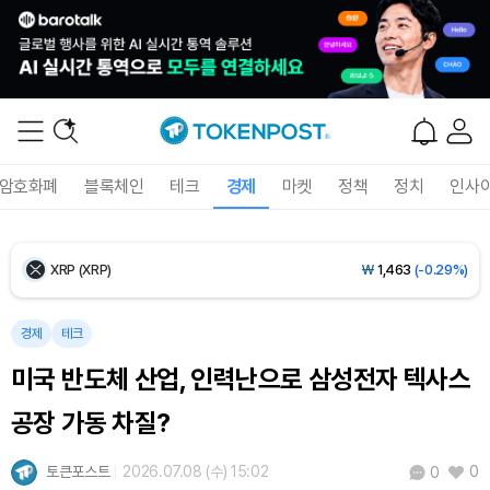
Ethereum (ETH)
₩
2,708,073
(+0.17%)
Tether USDt (USDT)
₩
1,407
(-0.01%)
BNB (BNB)
₩
858,787
(+1.75%)
암호화폐
블록체인
테크
경제
마켓
정책
정치
인사
USDC (USDC)
₩
1,408
(-0.01%)
XRP (XRP)
₩
1,463
(-0.29%)
Solana (SOL)
₩
107,876
(+1.36%)
경제
테크
미국 반도체 산업, 인력난으로 삼성전자 텍사스
TRON (TRX)
₩
464.4
(+0.44%)
공장 가동 차질?
Hyperliquid (HYPE)
₩
76,847
(+0.30%)
토큰포스트
2026.07.08 (수) 15:02
0
0
Dogecoin (DOGE)
₩
99.05
(-0.17%)