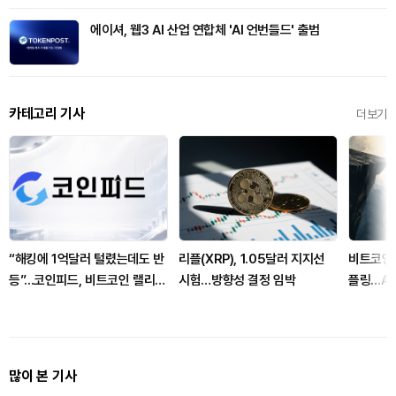
에이셔, 웹3 AI 산업 연합체 'AI 언번들드' 출범
카테고리 기사
더보기
“해킹에 1억달러 털렸는데도 반
리플(XRP), 1.05달러 지지선
비트코인,
등”...코인피드, 비트코인 랠리의
시험…방향성 결정 임박
플링…AI
‘착시’ 경고
많이 본 기사