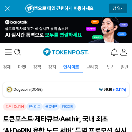
BNB (BNB)
₩
846,345
(-0.64%)
앱으로 매일 간편하게 이용하세요
앱 열기
USDC (USDC)
₩
1,422
(-0.01%)
XRP (XRP)
₩
1,488
(-1.91%)
Solana (SOL)
₩
104,894
(-0.01%)
TRON (TRX)
₩
464.2
(-0.06%)
경제
마켓
정책
정치
인사이트
브리핑
속보
일반
Hyperliquid (HYPE)
₩
80,178
(+0.21%)
Dogecoin (DOGE)
₩
99.16
(-0.11%)
Bitcoin (BTC)
₩
91,953,817
(+0.81%)
토픽
|
DePIN
인사이트
블록체인
암호화폐
토큰포스트·제타큐브·Aethir, 국내 최초
‘AI·DePIN 융합 노드 서버’ 특별 프로모션 실시