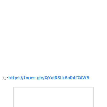
👉
https://forms.gle/QYxtRSLk9oR4f74W8