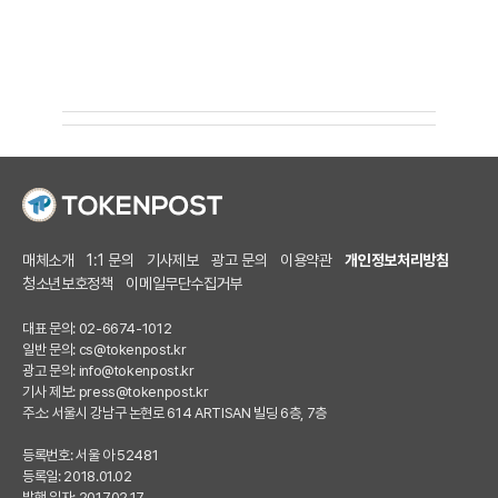
매체소개
1:1 문의
기사제보
광고 문의
이용약관
개인정보처리방침
청소년보호정책
이메일무단수집거부
대표 문의: 02-6674-1012
일반 문의:
cs@tokenpost.kr
광고 문의:
info@tokenpost.kr
기사 제보:
press@tokenpost.kr
주소: 서울시 강남구 논현로 614 ARTISAN 빌딩 6층, 7층
등록번호: 서울 아 52481
등록일: 2018.01.02
발행 일자: 2017.02.17