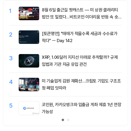
1
8월 6일 출근길 팟캐스트 — 미 상원 클래리티
법안 또 밀렸다…비트코인·이더리움 반등 속 숏
청산 2.35억달러
2
[토큰명언] "매매가 적을수록 세금과 수수료가
적다" ㅡ Day 142
3
XRP, 1.06달러 지지선 아래로 추락할까? 규제
입법과 기관 자금 유입 관건
4
미 기술업계 감원 재확산…크립토 기업도 구조조
정·폐업 잇따라
5
코인원, 카카오뱅크와 입출금 계좌 제휴 1년 연장
가능성