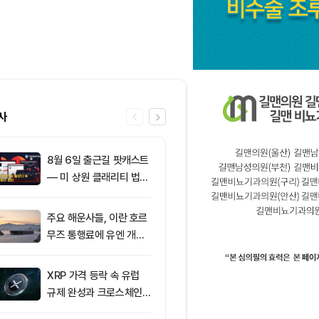
사
8월 6일 출근길 팟캐스트
6
[크립토 인앤아
— 미 상원 클래리티 법안
250만 달러, 
또 밀렸다…비트코인·이더
달러 이탈
리움 반등 속 숏 청산 2.3
주요 해운사들, 이란 호르
7
ETF스토어 대표
5억달러
무즈 통행료에 유엔 개입
TY 법안 논의
요청
교육 필요성 드
XRP 가격 등락 속 유럽
8
[오후 시세브리
규제 완성과 크로스체인
폐 시장 혼조세
확장 주목
인 64,516달