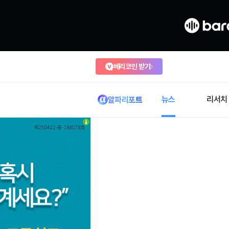
베리코인 받기
뉴스
리서치
알파리포트