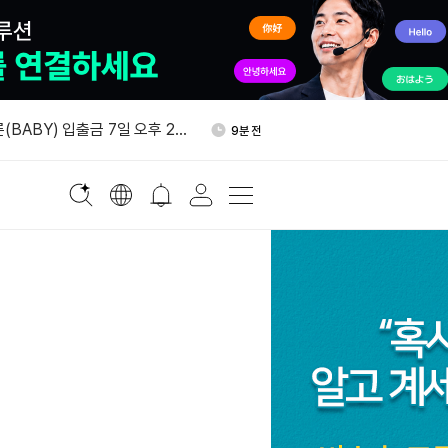
월 17일 EIP-7928 접근 목
55분 전
시
(BABY) 입출금 7일 오후 2
9분 전
 중단
디파이 TVL 1억달러 돌파
15분 전
시간 순유입 3,447만달러…바
17분 전
EX 2위권
번 비트코인 바닥 4만4016달
21분 전
월 17일 EIP-7928 접근 목
55분 전
시
(BABY) 입출금 7일 오후 2
9분 전
 중단