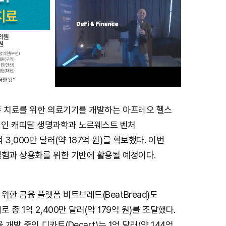
종 치료를 위한 의료기기를 개발하는 아프레오 헬스
M
)로, 베인 캐피탈 생명과학과 노르웨스트 벤처
u
3,000만 달러(약 187억 원)를 확보했다. 이번
t
실험과 상용화를 위한 기반에 활용될 예정이다.
e
위한 금융 플랫폼 비트브레드(BeatBread)도
 총 1억 2,400만 달러(약 179억 원)를 조달했다.
 개발 중인 디카트(Decart)는 1억 달러(약 144억