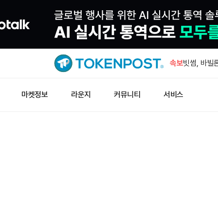
월드체인, 8
록 기능 출
속보
빗썸, 바빌론
시부터 일시
X 레이어 
마켓정보
라운지
커뮤니티
서비스
게이트 24
이낸스와 C
장줘얼 “이
러 전망”
월드체인, 8
록 기능 출
빗썸, 바빌론
시부터 일시