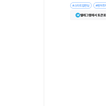
#스타트업펀딩
#벤처투
텔레그램에서 토큰포