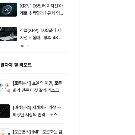
움 1,897달러
XRP, 1.06달러 지지선 아
9
8월 6일 퇴근
래로 추락할까? 규제 입법
— 미국 비트
과 기관 자금 유입 관건
움 현물 ETF 
달러 순유입, 
리플(XRP), 1.05달러 지
10
리플(XRP), 1
림 강화
지선 시험대…향후 48시
지선 시험대…1
간이 분기점 될까
복이 분기점
 알아야 할 리포트
[토큰분석] 효율의 이면, 토큰
화가 만든 다섯 갈래 리스크
[마켓분석] 세계에서 가장 소
외됐던 시장의 반격… 코스피
대규모 숏스퀴즈
[토큰분석] IMF “토큰화는 금