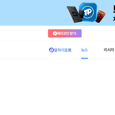
베리코인 받기
뉴스
리서치
알파리포트