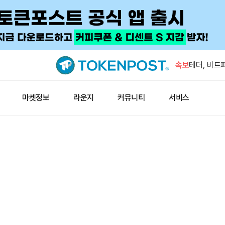
중국 7월 원
속보
테더, 비트
터틀, 2배
마켓정보
라운지
커뮤니티
서비스
일본 증권사
윈펑펀드, 
현물 금, 
중국 7월 원
테더, 비트