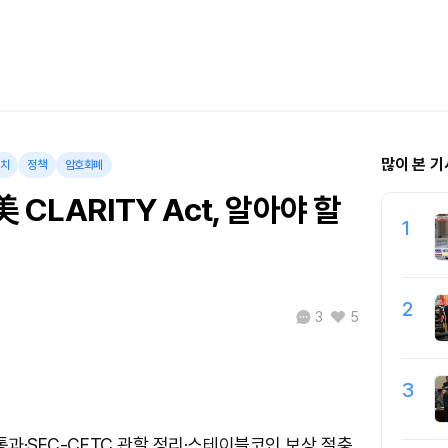
많이 본 기
치
정책
암호화폐
 CLARITY Act, 알아야 할
1
2
3
5
3
통과·SEC-CFTC 관할 정리·스테이블코인 보상 절충