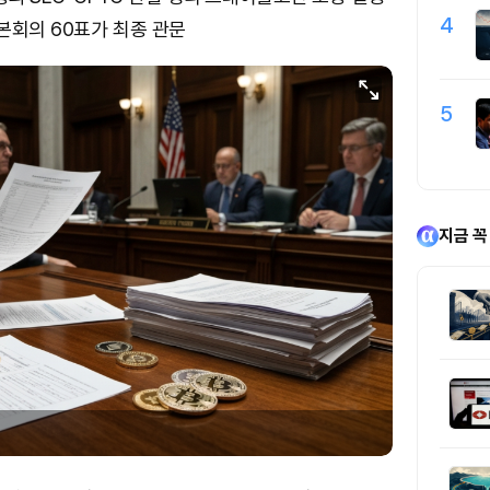
4
…본회의 60표가 최종 관문
5
지금 꼭