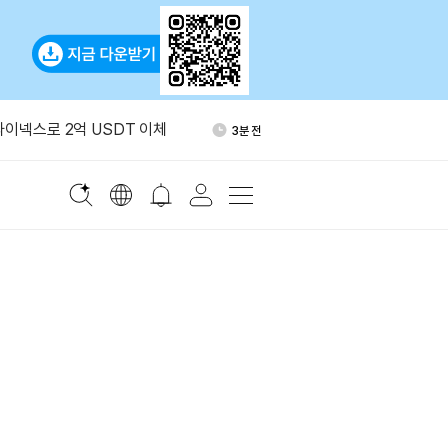
유 수입, 6월 급감 뒤 반등
27분 전
파이넥스로 2억 USDT 이체
3분 전
 메타플래닛 ETF 신청…미국서
13분 전
 없이 투자 가능
코기 투자설 부인
17분 전
온스당 4300달러 돌파
23분 전
유 수입, 6월 급감 뒤 반등
27분 전
파이넥스로 2억 USDT 이체
3분 전