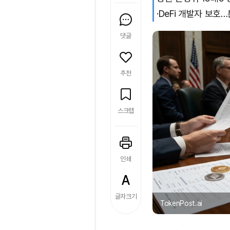
·DeFi 개발자 보호
댓글
추천
스크랩
인쇄
글자크기
TokenPost.ai