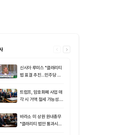
사
신시아 루미스 "클래리티
6
엘리자베스 워
법 표결 추진…민주당 입
티 법안 반대…
장 기록에 남길 것"
암호화폐 법안 
트럼프, 암호화폐 사업 매
7
XRP, 미국 
각 시 거액 절세 가능성...
규제 법안 표결
클래리티 법안 윤리 조항
락
주목
바라소 미 상원 원내총무
8
8월 7일 퇴근
"클래리티 법안 통과시킬
— 미 상원 클
때"
표결 추진…비