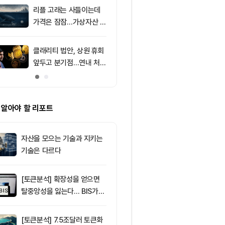
F 3일 연속 유
리플 고래는 사들이는데
9
‘관세’ 한마디
가격은 잠잠…가상자산 바
6만2000달
닥 신호 주목
피드, 5억달러
의 공포 경고
클래리티 법안, 상원 휴회
10
[특징주] 금호
앞두고 분기점…연내 처리
락장서 외국인
불투명
속…장중 매수 
포착
 알아야 할 리포트
자산을 모으는 기술과 지키는
기술은 다르다
[토큰분석] 확장성을 얻으면
탈중앙성을 잃는다… BIS가
짚은 블록체인 ‘분열의 경제
학’
[토큰분석] 7.5조달러 토큰화