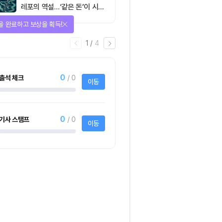
레포의 역설…‘같은 돈’이 시장
을 건널 수 있는가
을 완료하고 보상을 획득!
1
/
4
0
출석 체크
/ 0
이동
0
기사 스탬프
/ 0
이동