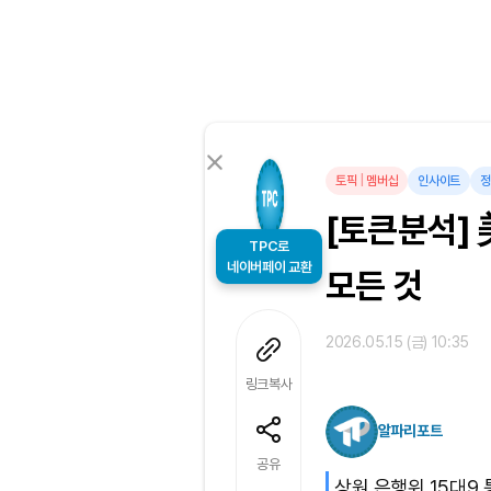
토픽
|
멤버십
인사이트
정
[토큰분석] 美
TPC로
네이버페이 교환
모든 것
2026.05.15 (금) 10:35
링크복사
알파리포트
공유
상원 은행위 15대9 