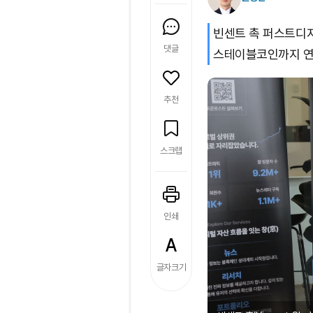
빈센트 촉 퍼스트디지털
댓글
스테이블코인까지 연
추천
스크랩
인쇄
글자크기