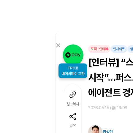
토픽
|
인터뷰
인사이트
암
[인터뷰] 
TPC로
네이버페이 교환
시작”…퍼스
에이전트 경
링크복사
2026.05.15 (금) 16:08
공유
권성민