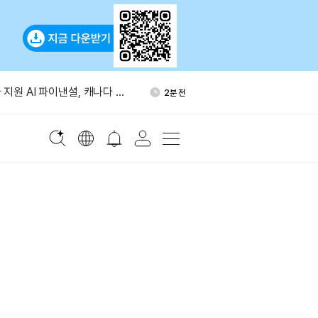
 개 바이낸스 이체…5000만
44분 전
소 경유
 지원 AI 파이낸셜, 캐나다 사
2분 전
·샤프링크, 1억2500만달러
6분 전
 펀드 출시
트, BNB 스마트 체인 악용
12분 전
격 확인
계 지갑서 5만 ETH 매수한
32분 전
 새 주소로 이동
 개 바이낸스 이체…5000만
44분 전
소 경유
 지원 AI 파이낸셜, 캐나다 사
2분 전