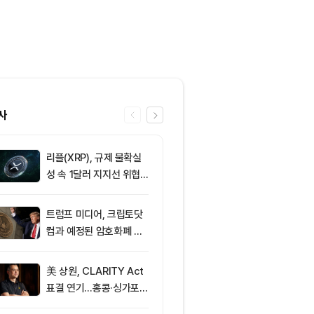
사
리플(XRP), 규제 불확실
6
해킹 뒤 처음 
성 속 1달러 지지선 위협
코인…현금화 
받아
트럼프 미디어, 크립토닷
7
리플(XRP), C
컴과 예정된 암호화폐 계
연기로 1.02
약 철회
방어 중
美 상원, CLARITY Act
8
[자정 시세브리
표결 연기…홍콩·싱가포르
폐 시장 혼조세
반사이익 주목
인 64,890달