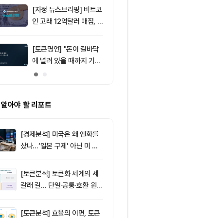
움 1,912달러
[자정 뉴스브리핑] 비트코
9
미 상원 클래
인 고래 12억달러 매집, E
지연…알소브룩
TF 7.5억달러 유입 外
추진”
[토큰명언] "돈이 길바닥
10
삼성전자·SK
에 널려 있을 때까지 기다
버리지 ETF 상
려라" ㅡ Day 144
도전인가, 절
가?
 알아야 할 리포트
[경제분석] 미국은 왜 엔화를
샀나…‘일본 구제’ 아닌 미 국
채·아시아 통화 방어전
[토큰분석] 토큰화 세계의 세
갈래 길… 단일·공통·호환 원장
이 가르는 ‘원자적 결제’의 운
명
[토큰분석] 효율의 이면, 토큰