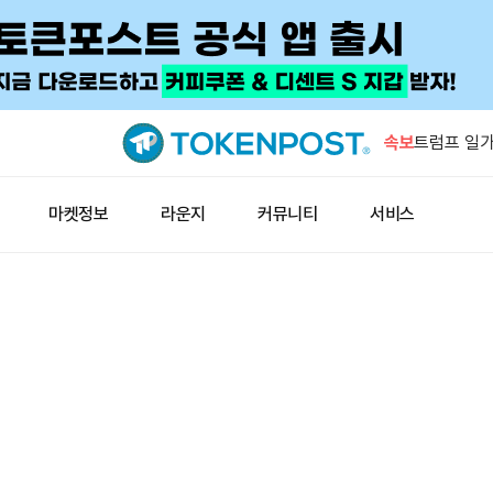
WLFI 1억
개는 새 주
속보
트럼프 일가
업 매각
갤럭시디지털
마켓정보
라운지
커뮤니티
서비스
온체인 수익
마이크로소프
악성코드 공
피델리티 연
고래, 일부
WLFI 1억
개는 새 주
트럼프 일가
업 매각