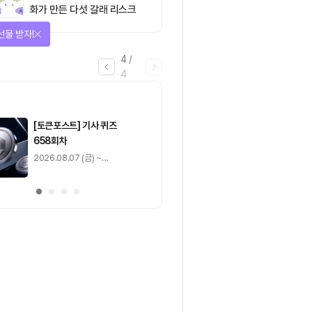
화가 만든 다섯 갈래 리스크
을 완료하고 보상을 획득!
1
/
4
0
출석 체크
/ 0
이동
0
기사 스탬프
/ 0
이동