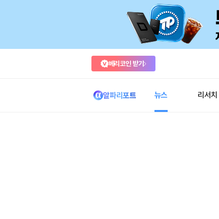
베리코인 받기
뉴스
리서치
알파리포트