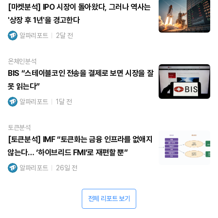
[마켓분석] IPO 시장이 돌아왔다, 그러나 역사는
'상장 후 1년'을 경고한다
알파리포트
2달 전
온체인분석
BIS “스테이블코인 전송을 결제로 보면 시장을 잘
못 읽는다”
알파리포트
1달 전
토큰분석
[토큰분석] IMF “토큰화는 금융 인프라를 없애지
않는다… ‘하이브리드 FMI’로 재편할 뿐”
알파리포트
26일 전
전체 리포트 보기