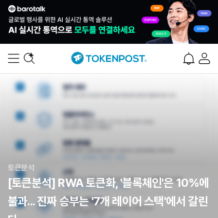
토큰분석
[토큰분석] RWA 토큰화, '블록체인'은 10%에
불과... 진짜 승부는 '7개 레이어 스택'에서 갈린