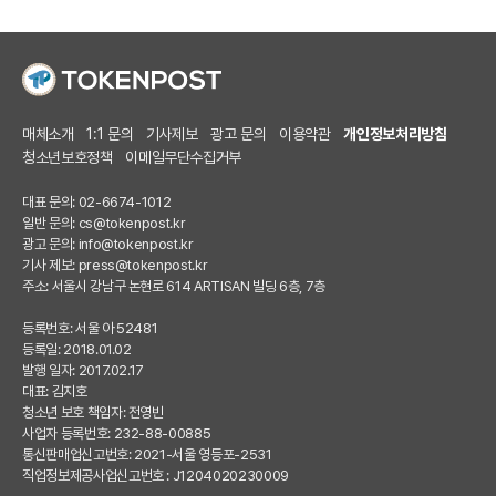
매체소개
1:1 문의
기사제보
광고 문의
이용약관
개인정보처리방침
청소년보호정책
이메일무단수집거부
대표 문의: 02-6674-1012
일반 문의:
cs@tokenpost.kr
광고 문의:
info@tokenpost.kr
기사 제보:
press@tokenpost.kr
주소: 서울시 강남구 논현로 614 ARTISAN 빌딩 6층, 7층
등록번호: 서울 아 52481
등록일: 2018.01.02
발행 일자: 2017.02.17
대표: 김지호
청소년 보호 책임자: 전영빈
사업자 등록번호: 232-88-00885
통신판매업신고번호: 2021-서울 영등포-2531
직업정보제공사업신고번호 : J1204020230009