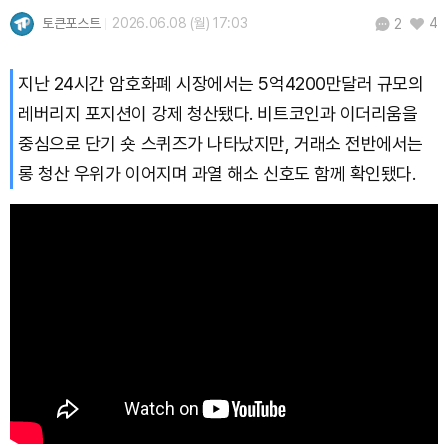
토큰포스트
2026.06.08 (월) 17:03
4
2
TRON (TRX)
₩
464.1
(+0.74%)
지난 24시간 암호화폐 시장에서는 5억4200만달러 규모의
Hyperliquid (HYPE)
₩
77,092
(+0.73%)
레버리지 포지션이 강제 청산됐다. 비트코인과 이더리움을
중심으로 단기 숏 스퀴즈가 나타났지만, 거래소 전반에서는
Dogecoin (DOGE)
₩
98.78
(-0.21%)
롱 청산 우위가 이어지며 과열 해소 신호도 함께 확인됐다.
Bitcoin (BTC)
₩
91,236,845
(-0.25%)