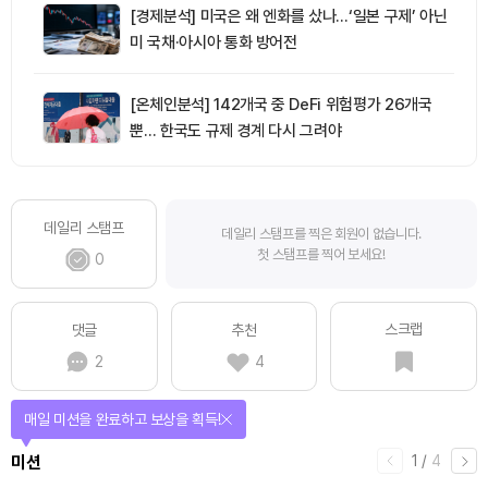
[경제분석] 미국은 왜 엔화를 샀나…‘일본 구제’ 아닌
미 국채·아시아 통화 방어전
[온체인분석] 142개국 중 DeFi 위험평가 26개국
뿐… 한국도 규제 경계 다시 그려야
데일리 스탬프
데일리 스탬프를 찍은 회원이 없습니다.
첫 스탬프를 찍어 보세요!
0
스크랩
댓글
추천
2
4
매일 미션을 완료하고 보상을 획득!
1
/
4
미션