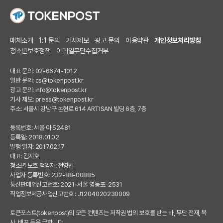
매체소개
1:1 문의
기사제보
광고 문의
이용약관
개인정보처리방침
청소년보호정책
이메일무단수집거부
대표 문의: 02-6674-1012
일반 문의:
cs@tokenpost.kr
광고 문의:
info@tokenpost.kr
기사 제보:
press@tokenpost.kr
주소: 서울시 강남구 논현로 614 ARTISAN 빌딩 6층, 7층
등록번호: 서울 아 52481
등록일: 2018.01.02
발행 일자: 2017.02.17
대표: 김지호
청소년 보호 책임자: 전영빈
사업자 등록번호: 232-88-00885
통신판매업신고번호: 2021-서울 영등포-2531
직업정보제공사업신고번호 : J1204020230009
토큰포스트(tokenpost)의 모든 컨텐츠는 저작권 법의 보호를 받는 바, 무단 전재, 복
사, 배포 등을 금합니다.