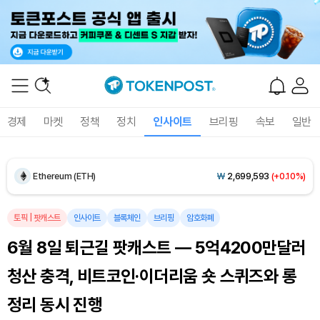
Dogecoin (DOGE)
₩
98.78
(-0.21%)
Bitcoin (BTC)
₩
91,236,845
(-0.25%)
경제
마켓
정책
정치
인사이트
브리핑
속보
일반
Ethereum (ETH)
₩
2,699,593
(+0.10%)
Tether USDt (USDT)
₩
1,407
(-0.02%)
BNB (BNB)
₩
848,743
(+1.43%)
토픽
|
팟캐스트
인사이트
블록체인
브리핑
암호화폐
6월 8일 퇴근길 팟캐스트 — 5억4200만달러
USDC (USDC)
₩
1,408
(0.00%)
청산 충격, 비트코인·이더리움 숏 스퀴즈와 롱
XRP (XRP)
₩
1,465
(+0.54%)
정리 동시 진행
Solana (SOL)
₩
107,494
(+2.22%)