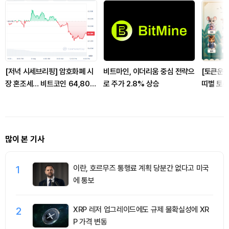
[저녁 시세브리핑] 암호화폐 시
비트마인, 이더리움 중심 전략으
[토큰운세
장 혼조세… 비트코인 64,801
로 주가 2.8% 상승
띠별 토큰
달러, 이더리움 1,918달러
많이 본 기사
1
이란, 호르무즈 통행료 계획 당분간 없다고 미국
에 통보
2
XRP 레저 업그레이드에도 규제 불확실성에 XR
P 가격 변동