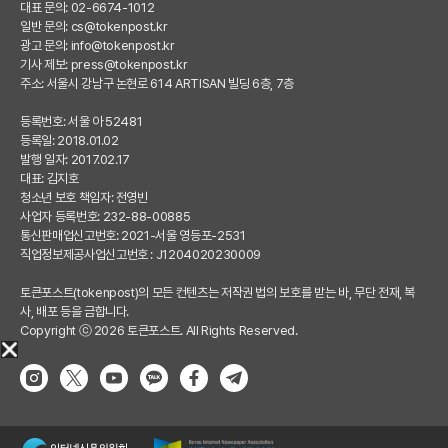
대표 문의: 02-6674-1012
일반 문의:
cs@tokenpost.kr
광고 문의:
info@tokenpost.kr
기사 제보:
press@tokenpost.kr
주소: 서울시 강남구 논현로 614 ARTISAN 빌딩 6층, 7층
등록번호: 서울 아 52481
등록일: 2018.01.02
발행 일자: 2017.02.17
대표: 김지호
청소년 보호 책임자: 전영빈
사업자 등록번호: 232-88-00885
통신판매업신고번호: 2021-서울 영등포-2531
직업정보제공사업신고번호 : J1204020230009
토큰포스트(tokenpost)의 모든 컨텐츠는 저작권 법의 보호를 받는 바, 무단 전재, 복
사, 배포 등을 금합니다.
Copyright ⓒ 2026 토큰포스트. All Rights Reserved.