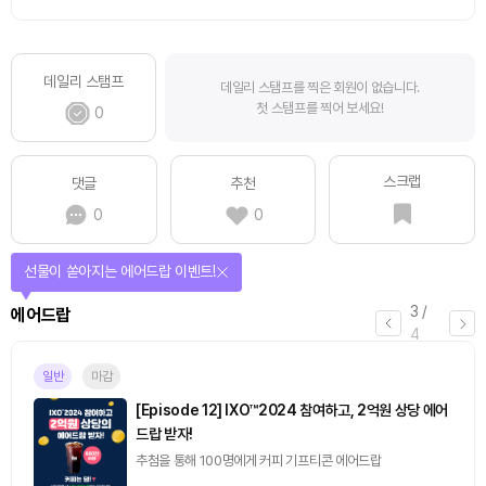
데일리 스탬프
데일리 스탬프를 찍은 회원이 없습니다.
첫 스탬프를 찍어 보세요!
0
스크랩
댓글
추천
0
0
선물이 쏟아지는 에어드랍 이벤트!
3
/
에어드랍
4
일반
마감
[Episode 12] IXO™2024 참여하고, 2억원 상당 에어
드랍 받자!
추첨을 통해 100명에게 커피 기프티콘 에어드랍