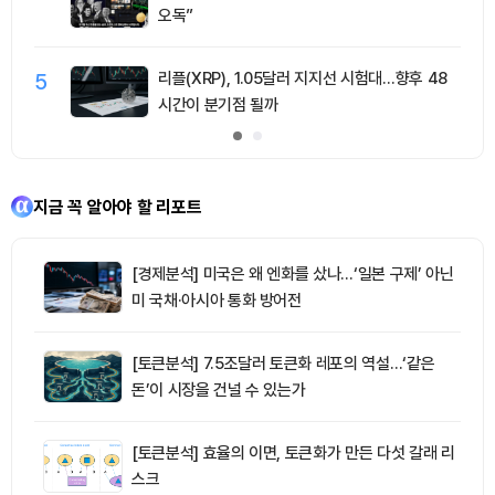
오독”
5
리플(XRP), 1.05달러 지지선 시험대…향후 48
시간이 분기점 될까
지금 꼭 알아야 할 리포트
[경제분석] 미국은 왜 엔화를 샀나…‘일본 구제’ 아닌
미 국채·아시아 통화 방어전
[토큰분석] 7.5조달러 토큰화 레포의 역설…‘같은
돈’이 시장을 건널 수 있는가
[토큰분석] 효율의 이면, 토큰화가 만든 다섯 갈래 리
스크