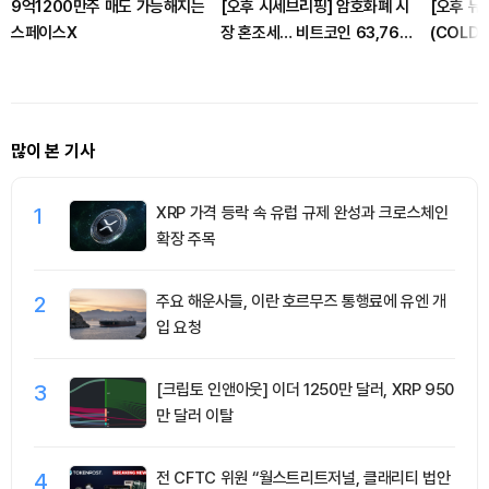
9억1200만주 매도 가능해지는
[오후 시세브리핑] 암호화폐 시
[오후 뉴
스페이스X
장 혼조세… 비트코인 63,761
(COLD
달러, 이더리움 1,864달러
취약점으로
유자들이 
를 넘어섰
많이 본 기사
1
XRP 가격 등락 속 유럽 규제 완성과 크로스체인
확장 주목
2
주요 해운사들, 이란 호르무즈 통행료에 유엔 개
입 요청
3
[크립토 인앤아웃] 이더 1250만 달러, XRP 950
만 달러 이탈
4
전 CFTC 위원 “월스트리트저널, 클래리티 법안