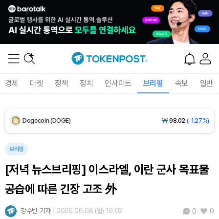
Solana (SOL)
₩
104,240
(-0.58%)
TRON (TRX)
₩
465.5
(-0.21%)
Hyperliquid (HYPE)
₩
79,639
(-2.12%)
경제
마켓
정책
정치
인사이트
브리핑
속보
일반
Dogecoin (DOGE)
₩
98.02
(-1.27%)
Bitcoin (BTC)
₩
91,766,741
(+0.32%)
브리핑
[저녁 뉴스브리핑] 이스라엘, 이란 군사 목표물
공습에 따른 긴장 고조 外
강수빈 기자
2026.06.08 (월) 16:02
0
0