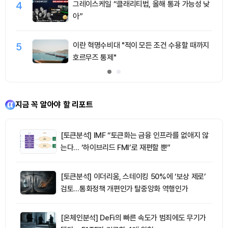
4
그레이스케일 “클래리티법, 올해 통과 가능성 낮
아”
5
이란 혁명수비대 "적이 모든 조건 수용할 때까지
호르무즈 통제"
지금 꼭 알아야 할 리포트
[토큰분석] IMF “토큰화는 금융 인프라를 없애지 않
는다… ‘하이브리드 FMI’로 재편할 뿐”
[토큰분석] 이더리움, 스테이킹 50%에 ‘보상 제로’
검토…통화정책 개편인가 탈중앙화 역행인가
[온체인분석] DeFi의 빠른 속도가 범죄에도 무기가