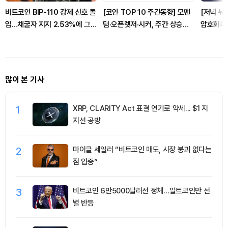
비트코인 BIP-110 강제 신호 돌
[코인 TOP 10 주간동향] 모멘
[저녁 뉴
입…채굴자 지지 2.53%에 그
텀·오픈렛저·시커, 주간 상승률
암호화폐 
쳐
상위…매수 체결강도는
러 外
CC·BCH·JUP 500% ‘쏠림’
많이 본 기사
1
XRP, CLARITY Act 표결 연기로 약세... $1 지
지선 공방
2
마이클 세일러 “비트코인 매도, 시장 붕괴 없다는
점 입증”
3
비트코인 6만5000달러선 정체…알트코인만 선
별 반등