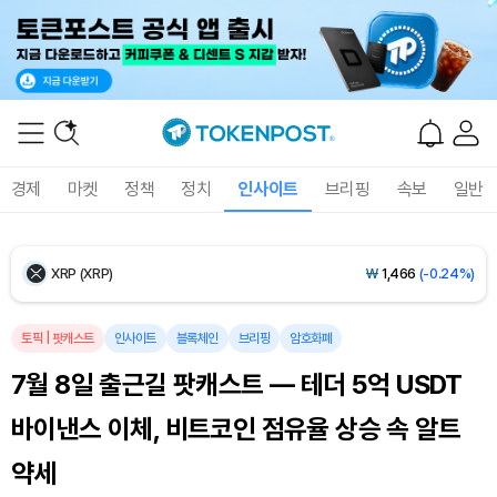
Ethereum (ETH)
₩
2,710,499
(+0.16%)
Tether USDt (USDT)
₩
1,407
(-0.01%)
BNB (BNB)
₩
856,241
(+0.59%)
경제
마켓
정책
정치
인사이트
브리핑
속보
일반
USDC (USDC)
₩
1,408
(0.00%)
XRP (XRP)
₩
1,466
(-0.24%)
Solana (SOL)
₩
108,211
(+0.33%)
토픽
|
팟캐스트
인사이트
블록체인
브리핑
암호화폐
7월 8일 출근길 팟캐스트 — 테더 5억 USDT
TRON (TRX)
₩
464.4
(+0.38%)
바이낸스 이체, 비트코인 점유율 상승 속 알트
Hyperliquid (HYPE)
₩
76,944
(-0.14%)
약세
Dogecoin (DOGE)
₩
99.19
(-0.86%)