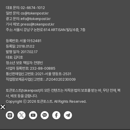
대표 문의: 02-6674-1012
일반 문의:
cs@tokenpost.kr
광고 문의:
info@tokenpost.kr
기사 제보:
press@tokenpost.kr
주소: 서울시 강남구 논현로 614 ARTISAN 빌딩 6층, 7층
등록번호: 서울 아 52481
등록일: 2018.01.02
발행 일자: 2017.02.17
대표: 김지호
청소년 보호 책임자: 전영빈
사업자 등록번호: 232-88-00885
통신판매업신고번호: 2021-서울 영등포-2531
직업정보제공사업신고번호 : J1204020230009
토큰포스트(tokenpost)의 모든 컨텐츠는 저작권 법의 보호를 받는 바, 무단 전재, 복
사, 배포 등을 금합니다.
Copyright ⓒ 2026 토큰포스트. All Rights Reserved.