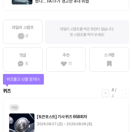
됐다… FATF가 경고한 4대 위협
데일리 스탬프
데일리 스탬프를 찍은 회원이 없습니다.
첫 스탬프를 찍어 보세요!
0
스크랩
댓글
추천
5
11
퀴즈풀고 선물 받자!
4
/
퀴즈
4
마감
[토큰포스트] 기사 퀴즈 658회차
2026.08.07 (금) ~ 2026.08.08 (토)