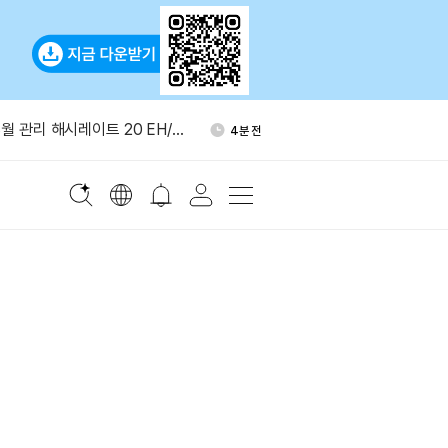
월 美 금리 0.25%p 인상 확
47분 전
 상승
월 관리 해시레이트 20 EH/s
4분 전
근 1개월 ETF 수익률 1위
8분 전
ITY 법안 표결 9월로 연기…
10분 전
,638 BTC 매도
수요 90% 수입 의존
27분 전
월 美 금리 0.25%p 인상 확
47분 전
 상승
월 관리 해시레이트 20 EH/s
4분 전