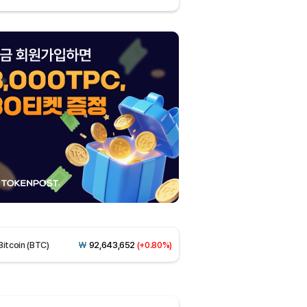
Dogecoin (DOGE)
₩
99.56
(+1.33%)
Bitcoin (BTC)
₩
92,643,652
(+0.80%)
Ethereum (ETH)
₩
2,748,870
(+1.53%)