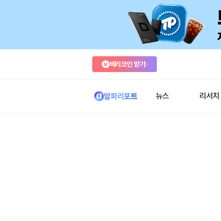
베리코인 받기
뉴스
리서치
알파리포트