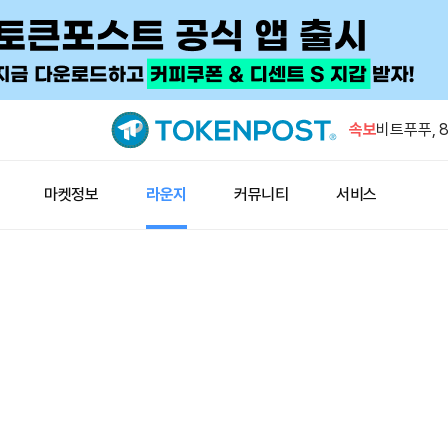
폴리마켓, 9
률 48%로
속보
비트푸푸, 8
회복 전망
BWET, 최
마켓정보
라운지
커뮤니티
서비스
미국 CLAR
스트래티지 1
인도, 원유 
폴리마켓, 9
률 48%로
비트푸푸, 8
회복 전망