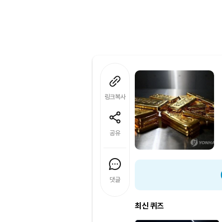
링크복사
공유
댓글
최신 퀴즈