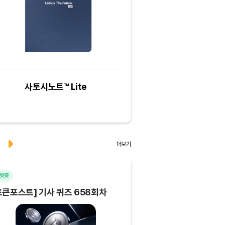
사토시노트™ Lite
크리스피크림도넛 
하프더즌
더보기
행중
마감
토큰포스트] 기사 퀴즈 658회차
[토큰포스트] 기사 퀴즈