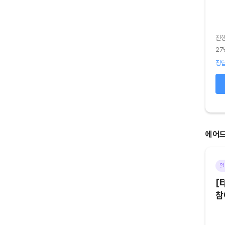
진
진행기간
2026.08.04 (화) ~ 2026.08.05 (수)
27
44명 참여
정답
정답 75
%
오답 25
%
확인하기
에어
기타
마감
일
[Episode 6] 아트테크 하고,
[E
에어드랍 받자!
참