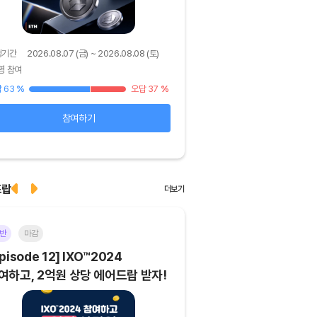
행기간
2026.08.07 (금) ~ 2026.08.08 (토)
진행기간
2026.08.06 (목) ~ 
명 참여
48명 참여
 63
%
오답 37
%
정답 92
%
참여하기
확인하기
드랍
더보기
반
마감
이더리움(ETH)
일반
마
pisode 12] IXO™2024
[Episode 11] 코인이
여하고, 2억원 상당 에어드랍 받자!
에어드랍