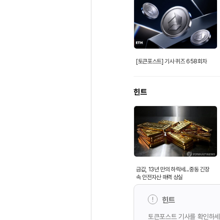
[토큰포스트] 기사 퀴즈 658회차
힌트
금값, 13년 만의 하락세...중동 긴장
속 안전자산 매력 상실
힌트
토큰포스트 기사를 확인하