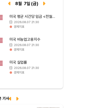
Tether USDt (USDT)
₩
1,424
(+0.04%)
8
월
7
일
(금)
BNB (BNB)
₩
843,691
(-0.11%)
미국 평균 시간당 임금 <전월
대비>
2026.08.07 21:30
USDC (USDC)
₩
1,425
(-0.01%)
경제지표
XRP (XRP)
₩
1,479
(-0.83%)
미국 비농업고용지수
2026.08.07 21:30
경제지표
Solana (SOL)
₩
105,298
(+0.90%)
미국 실업률
TRON (TRX)
₩
467.0
(+0.23%)
2026.08.07 21:30
경제지표
Hyperliquid (HYPE)
₩
80,919
(+2.71%)
Dogecoin (DOGE)
₩
99.56
(+1.33%)
본 기사
Bitcoin (BTC)
₩
92,643,652
(+0.80%)