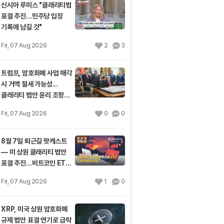
신시아 루미스 "클래리티법
표결 추진…민주당 입장
기록에 남길 것"
Fri, 07 Aug 2026
2
3
트럼프, 암호화폐 사업 매각
시 거액 절세 가능성...
클래리티 법안 윤리 조항
주목
Fri, 07 Aug 2026
0
0
8월 7일 퇴근길 팟캐스트
— 미 상원 클래리티 법안
표결 추진…비트코인 ETF
3일 연속 유입
Fri, 07 Aug 2026
1
0
XRP, 미국 상원 암호화폐
규제 법안 표결 연기로 급락