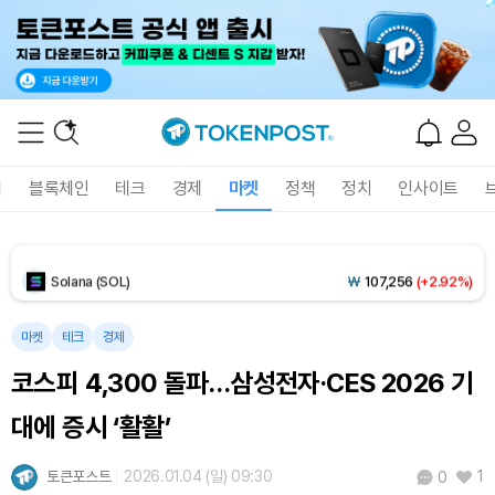
Tether USDt (USDT)
₩
1,407
(0.00%)
BNB (BNB)
₩
848,393
(+1.66%)
USDC (USDC)
₩
1,408
(+0.01%)
폐
블록체인
테크
경제
마켓
정책
정치
인사이트
XRP (XRP)
₩
1,467
(+1.81%)
Solana (SOL)
₩
107,256
(+2.92%)
TRON (TRX)
₩
462.6
(+0.47%)
마켓
테크
경제
코스피 4,300 돌파…삼성전자·CES 2026 기
Hyperliquid (HYPE)
₩
77,477
(+0.98%)
대에 증시 ‘활활’
Dogecoin (DOGE)
₩
99.95
(+1.70%)
토큰포스트
2026.01.04 (일) 09:30
1
0
Bitcoin (BTC)
₩
91,566,831
(+0.16%)