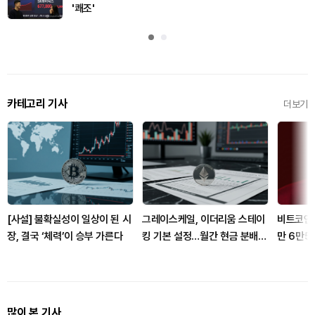
'쾌조'
카테고리 기사
더보기
[사설] 불확실성이 일상이 된 시
그레이스케일, 이더리움 스테이
비트코인,
장, 결국 ‘체력’이 승부 가른다
킹 기본 설정…월간 현금 분배로
만 6만5
전환
기
많이 본 기사