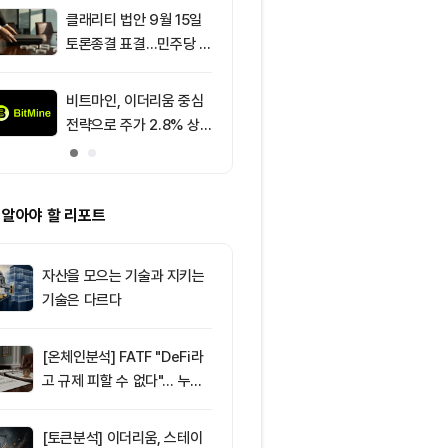
클래리티 법안 9월 15일
9
[토큰명언] "
토론종결 표결…민주당 7
은 과신을, 실
표 필요
두려움을 낳는다
145
비트마인, 이더리움 중심
10
그레이스케일 
전략으로 주가 2.8% 상
법, 올해 통과
승
아”
 알아야 할 리포트
자산을 모으는 기술과 지키는
기술은 다르다
[온체인분석] FATF "DeFi라
고 규제 피할 수 없다"… 누가
실제 통제하는지가 핵심
[토큰분석] 이더리움, 스테이