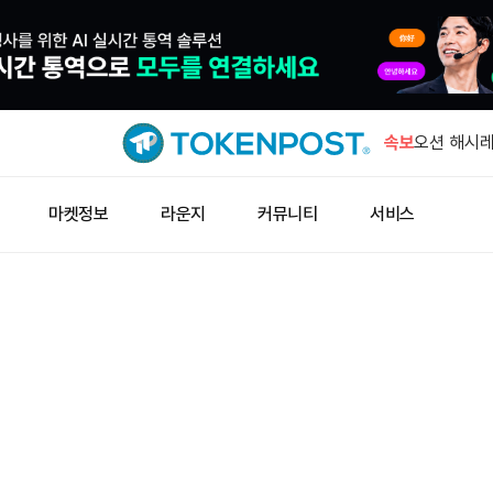
키프로스 증
폐 수탁기관
속보
오션 해시레
막…러프넥스
TUT 1시
마켓정보
라운지
커뮤니티
서비스
션에 쏠렸
비프로스트 
만1000개
바이낸스 알파
드롭
키프로스 증
폐 수탁기관
오션 해시레
막…러프넥스