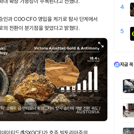
화대 확장 가능성이 주목된다고 전했다.
4
승인과 COO·CFO 영입을 계기로 탐사 단계에서
로의 전환이 분기점을 맞았다고 밝혔다.
5
지금 꼭
릭’ 고품위 금·안티모니 확장…지하 탐사 승인에 개발 전환 속도 /
이티드($SXGCF)가 호주 빅토리아주의