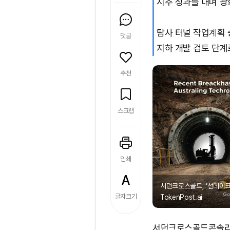
시추 성과를 내며 광
탐사 터널 작업계획 
댓글
지하 개발 검토 단계
추천
스크랩
인쇄
서던크로스골드, ‘선데이크
글자크기
TokenPost.ai
서던크로스골드콘솔리데