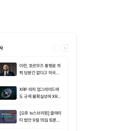
사
이란, 호르무즈 통행료 계
6
[토큰운세] 20
획 당분간 없다고 미국에
9일 띠별 토큰
통보
XRP 레저 업그레이드에
7
SK이노베이션,
도 규제 불확실성에 XRP
업이익 전망치 
가격 변동
회… 기업 실적
[오후 뉴스브리핑] 클래리
8
비트코인 BIP-
티 법안 9월 15일 토론종
신호 돌입…채
결 표결 外
2.53%에 그