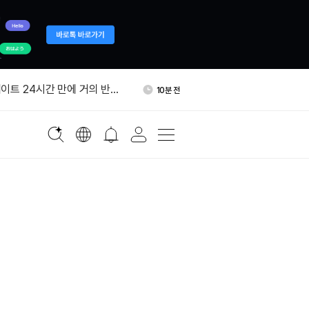
권위, 2026~2027년 암호화
18분 전
 점검
이트 24시간 만에 거의 반토
10분 전
, 채굴 중단 선언
간 청산 3480만 달러…숏 포지
12분 전
다
파밍풀 3곳 공격…DOT 88
15분 전
 빠져나갔다
, 8월 10일 DAppOS 에어
16분 전
권위, 2026~2027년 암호화
18분 전
 점검
이트 24시간 만에 거의 반토
10분 전
, 채굴 중단 선언