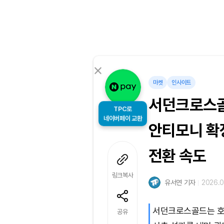
마켓
인사이트
서던크로스골드
TPC로
네이버페이 교환
안티모니 확
전환 속도
링크복사
유서연 기자
2026.0
서던크로스골드는 호
공유