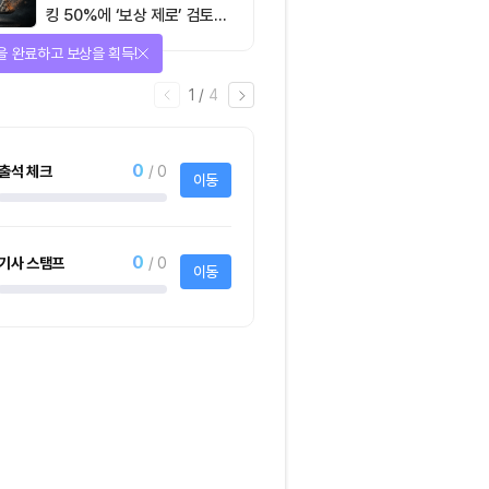
킹 50%에 ‘보상 제로’ 검토…
통화정책 개편인가 탈중앙화
다양한 상품에 응모하자!
역행인가
2
/
어
4
1명
사토시노트™ Lite
크리스피크림도넛 
하프더즌
사토시노트™ Lite
크리스피크림도넛 어
하프더즌