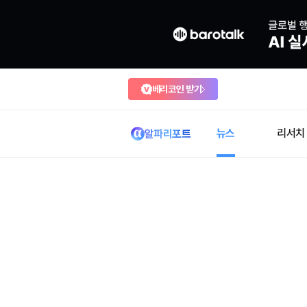
베리코인 받기
뉴스
리서치
알파리포트