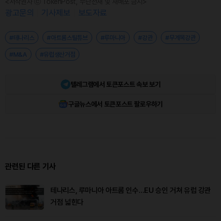
<저작권자 ⓒ TokenPost, 무단전재 및 재배포 금지>
광고문의
기사제보
보도자료
#테나리스
#아트롬스틸튜브
#루마니아
#강관
#무계목강관
#M&A
#유럽생산거점
텔레그램에서 토큰포스트 속보 보기
구글뉴스에서 토큰포스트 팔로우하기
관련된 다른 기사
테나리스, 루마니아 아트롬 인수…EU 승인 거쳐 유럽 강관
거점 넓힌다