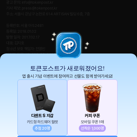
광고 문의:
info@tokenpost.kr
기사 제보:
press@tokenpost.kr
주소: 서울시 강남구 논현로 614 ARTISAN 빌딩 6층, 7층
등록번호: 서울 아 52481
등록일: 2018.01.02
발행 일자: 2017.02.17
대표: 김지호
청소년 보호 책임자: 전영빈
사업자 등록번호: 232-88-00885
통신판매업신고번호: 2021-서울 영등포-2531
직업정보제공사업신고번호 : J1204020230009
토큰포스트가 새로워졌어요!
앱 출시 기념 이벤트에 참여하고 선물도 함께 받아가세요!
토큰포스트(tokenpost)의 모든 컨텐츠는 저작권 법의 보호를 받는 바, 무단 전재, 복
사, 배포 등을 금합니다.
Copyright ⓒ 2026 토큰포스트. All Rights Reserved.
디센트 S 지갑
커피 쿠폰
카드형 하드웨어 월렛
모바일 쿠폰 1매
추첨 20명
선착순 1,000명