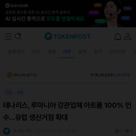
Solana (SOL)
₩
108,039
(+0.11%)
TRON (TRX)
₩
467.3
(+0.56%)
Hyperliquid (HYPE)
₩
77,052
(+0.48%)
폐
블록체인
테크
경제
마켓
정책
정치
인사이트
Dogecoin (DOGE)
₩
98.44
(-0.56%)
Bitcoin (BTC)
₩
91,432,641
(-0.20%)
마켓
국제
테나리스, 루마니아 강관업체 아트롬 100% 인
수…유럽 생산거점 확대
유서연 기자
2026.05.10 (일) 06:54
2
1