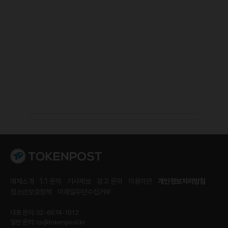
매체소개
1:1 문의
기사제보
광고 문의
이용약관
개인정보처리방침
청소년보호정책
이메일무단수집거부
대표 문의: 02-6674-1012
일반 문의:
cs@tokenpost.kr