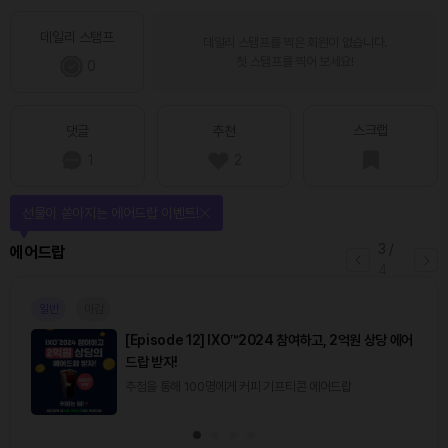
데일리 스탬프
데일리 스탬프를 찍은 회원이 없습니다.
첫 스탬프를 찍어 보세요!
0
스크랩
댓글
추천
1
2
선물이 쏟아지는 에어드랍 이벤트!
3
/
에어드랍
4
일반
마감
[Episode 12] IXO™2024 참여하고, 2억원 상당 에어
드랍 받자!
추첨을 통해 100명에게 커피 기프티콘 에어드랍