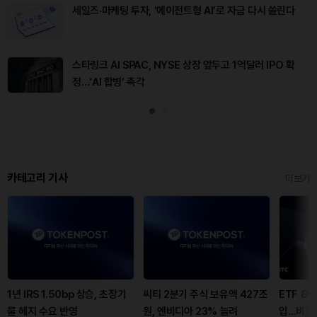
세일즈·마케팅 투자, ‘에이전트형 AI’로 자금 다시 쏠린다
스타링크 AI SPAC, NYSE 상장 앞두고 1억달러 IPO 확
정…‘AI 합병’ 촉각
카테고리 기사
더보기
1년 IRS 1.50bp 상승, 초장기
씨티 2분기 주식 보유액 427조
ETF 8
물 헤지 수요 반영
원, 엔비디아 23% 늘려
입…비트