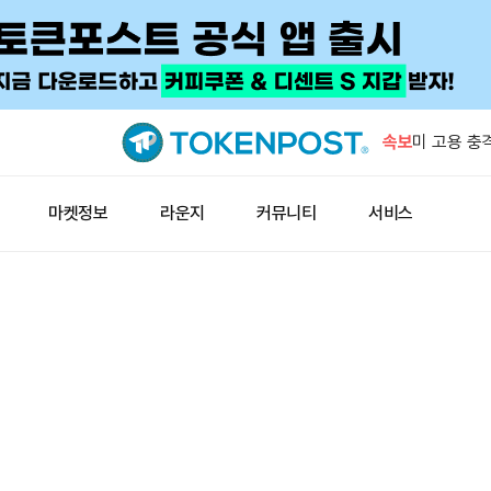
폴리마켓 “
러 상회 확률
속보
미 고용 충
후퇴
트럼프 대통
마켓정보
라운지
커뮤니티
서비스
진 계속
코인베이스 데
형 지갑 생
오픈AI, 
시 지연
폴리마켓 “
러 상회 확률
미 고용 충
후퇴