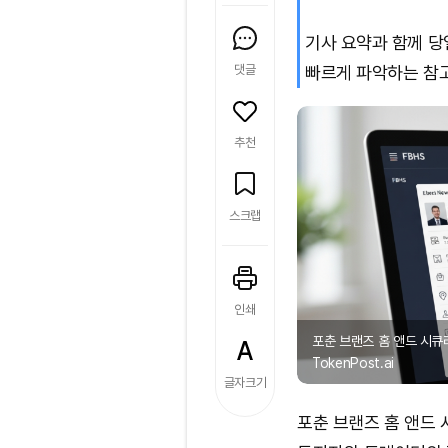
기사 요약과 함께 당
댓글
빠르게 파악하는 참
추천
스크랩
인쇄
포춘 브랜즈 홈 앤드 시큐
TokenPost.ai
글자크기
포춘 브랜즈 홈 앤드 