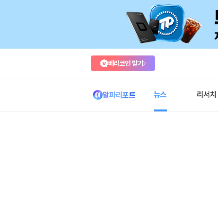
베리코인 받기
뉴스
리서치
알파리포트