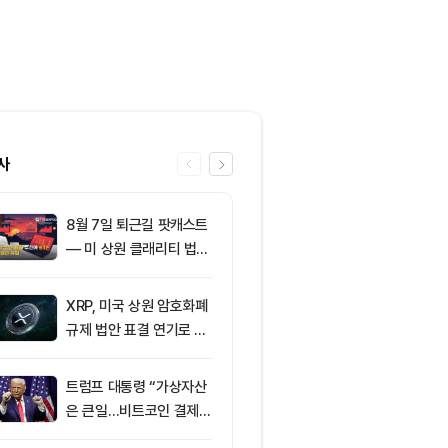
사
8월 7일 퇴근길 팟캐스트
6
미 상원 크립토
— 미 상원 클래리티 법안
연…홍콩·싱가
표결 추진…비트코인 ET
경쟁력 커지나
F 3일 연속 유입
XRP, 미국 상원 암호화폐
7
코스피·코스닥 
규제 법안 표결 연기로 급
외국인 매도세
락
안 영향
트럼프 대통령 “가상자산
8
이더리움 2,0
은 큰일…비트코인 결제
히고 XRP 1
늘어”
트코인 선별 장