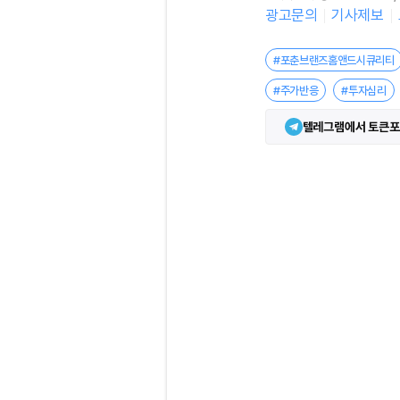
광고문의
기사제보
#포춘브랜즈홈앤드시큐리티
#주가반응
#투자심리
텔레그램에서 토큰포