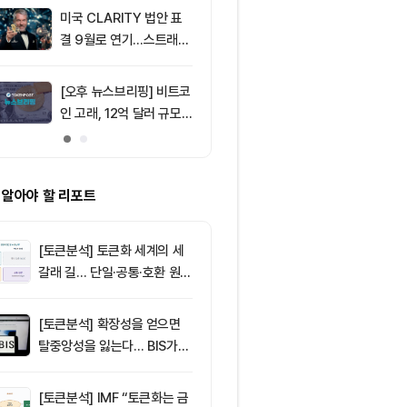
미국 CLARITY 법안 표
9
토큰포스트, i
결 9월로 연기…스트래티
이드 공식 앱 
지 1,638 BTC 매도
쿠폰·디센트 S
캠페인
[오후 뉴스브리핑] 비트코
10
리플 XRP, CL
인 고래, 12억 달러 규모
안 지연에 약세
BTC 매입 및 ETF 유입
지선 분기점
소식 外
 알아야 할 리포트
[토큰분석] 토큰화 세계의 세
갈래 길… 단일·공통·호환 원장
이 가르는 ‘원자적 결제’의 운
명
[토큰분석] 확장성을 얻으면
탈중앙성을 잃는다… BIS가
짚은 블록체인 ‘분열의 경제
학’
[토큰분석] IMF “토큰화는 금