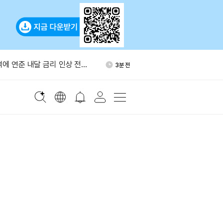
비트코인, 이달 6만7,500달
27분 전
 62%”
격에 연준 내달 금리 인상 전망
3분 전
령, 리사 쿡 연준 이사 해임 추
7분 전
브, API 한 번으로 다중 유
19분 전
성 지원
아스트라 사이버 보안 우려로 출
25분 전
비트코인, 이달 6만7,500달
27분 전
 62%”
격에 연준 내달 금리 인상 전망
3분 전