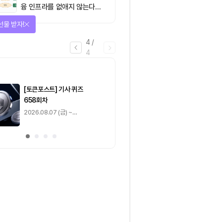
융 인프라를 없애지 않는다…
‘하이브리드 FMI’로 재편할
선물 받자!
뿐”
4
/
4
마감
[토큰포스트] 기사 퀴즈
[토큰포스트] 기사 
658회차
657회차
2026.08.07 (금) ~
2026.08.06 (목) ~
2026.08.08 (토)
2026.08.07 (금)