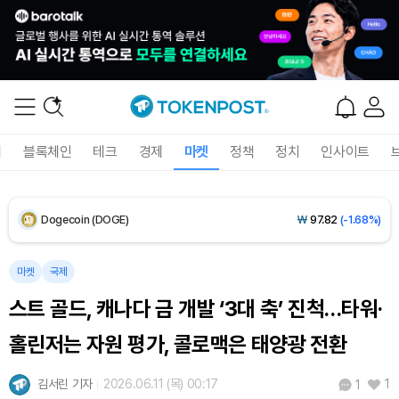
XRP (XRP)
₩
1,485
(-1.81%)
Solana (SOL)
₩
104,095
(-1.09%)
TRON (TRX)
₩
465.9
(-0.16%)
Hyperliquid (HYPE)
₩
79,166
(-3.01%)
폐
블록체인
테크
경제
마켓
정책
정치
인사이트
Dogecoin (DOGE)
₩
97.82
(-1.68%)
Bitcoin (BTC)
₩
91,597,883
(-0.13%)
마켓
국제
스트 골드, 캐나다 금 개발 ‘3대 축’ 진척…타워·
홀린저는 자원 평가, 콜로맥은 태양광 전환
김서린 기자
2026.06.11 (목) 00:17
1
1