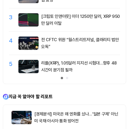
입 요청
3
[크립토 인앤아웃] 이더 1250만 달러, XRP 950
만 달러 이탈
4
전 CFTC 위원 “월스트리트저널, 클래리티 법안
오독”
5
리플(XRP), 1.05달러 지지선 시험대…향후 48
시간이 분기점 될까
지금 꼭 알아야 할 리포트
[경제분석] 미국은 왜 엔화를 샀나…‘일본 구제’ 아닌
미 국채·아시아 통화 방어전