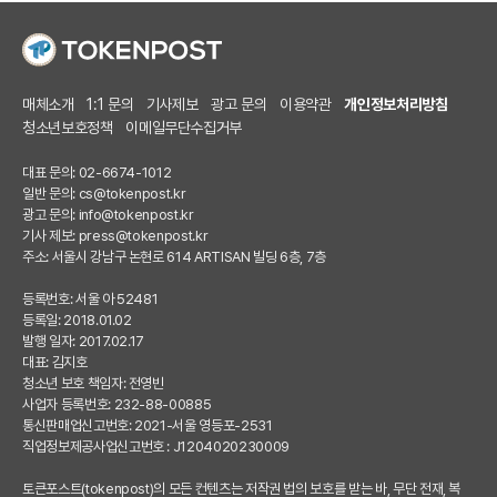
매체소개
1:1 문의
기사제보
광고 문의
이용약관
개인정보처리방침
청소년보호정책
이메일무단수집거부
대표 문의: 02-6674-1012
일반 문의:
cs@tokenpost.kr
광고 문의:
info@tokenpost.kr
기사 제보:
press@tokenpost.kr
주소: 서울시 강남구 논현로 614 ARTISAN 빌딩 6층, 7층
등록번호: 서울 아 52481
등록일: 2018.01.02
발행 일자: 2017.02.17
대표: 김지호
청소년 보호 책임자: 전영빈
사업자 등록번호: 232-88-00885
통신판매업신고번호: 2021-서울 영등포-2531
직업정보제공사업신고번호 : J1204020230009
토큰포스트(tokenpost)의 모든 컨텐츠는 저작권 법의 보호를 받는 바, 무단 전재, 복