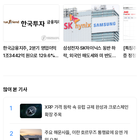
한국금융지주, 2분기 영업이익
삼성전자·SK하이닉스 동반 하
[특징주]
1조3442억 원으로 129.6%
락, 외국인 매도세와 미 반도체
증 정정 
성장
업종 불안 여파
려 완화 
많이 본 기사
1
XRP 가격 등락 속 유럽 규제 완성과 크로스체인
확장 주목
2
주요 해운사들, 이란 호르무즈 통행료에 유엔 개