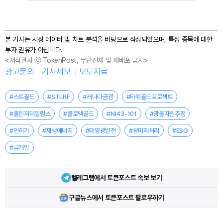
본 기사는 시장 데이터 및 차트 분석을 바탕으로 작성되었으며, 특정 종목에 대한
투자 권유가 아닙니다.
<저작권자 ⓒ TokenPost, 무단전재 및 재배포 금지>
광고문의
기사제보
보도자료
#스트골드
#STLRF
#캐나다금광
#타워골드프로젝트
#홀린저테일링스
#콜로맥골드
#NI43-101
#광물자원추정
#인허가
#재생에너지
#태양광발전
#광미재처리
#ESG
#금개발
텔레그램에서 토큰포스트 속보 보기
구글뉴스에서 토큰포스트 팔로우하기