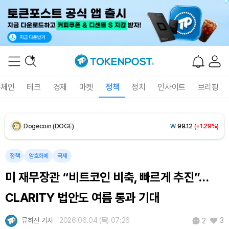
XRP (XRP)
₩
1,459
(-0.01%)
Solana (SOL)
₩
105,374
(+1.66%)
TRON (TRX)
₩
461.2
(+0.26%)
록체인
테크
경제
마켓
정책
정치
인사이트
브리핑
Hyperliquid (HYPE)
₩
76,977
(-3.04%)
Dogecoin (DOGE)
₩
99.12
(+1.29%)
Bitcoin (BTC)
₩
91,469,006
(+0.08%)
정책
암호화폐
국제
미 재무장관 “비트코인 비축, 빠르게 추진”…
CLARITY 법안도 여름 통과 기대
류하진 기자
2026.06.04 (목) 07:26
3
2