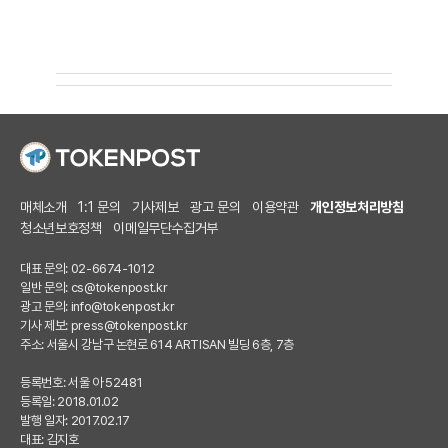
매체소개
1:1 문의
기사제보
광고 문의
이용약관
개인정보처리방침
청소년보호정책
이메일무단수집거부
대표 문의: 02-6674-1012
일반 문의:
cs@tokenpost.kr
광고 문의:
info@tokenpost.kr
기사 제보:
press@tokenpost.kr
주소: 서울시 강남구 논현로 614 ARTISAN 빌딩 6층, 7층
등록번호: 서울 아 52481
등록일: 2018.01.02
발행 일자: 2017.02.17
대표: 김지호