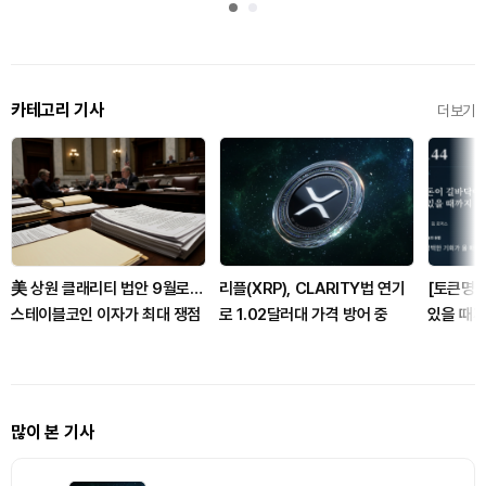
카테고리 기사
더보기
美 상원 클래리티 법안 9월로…
리플(XRP), CLARITY법 연기
[토큰명언
스테이블코인 이자가 최대 쟁점
로 1.02달러대 가격 방어 중
있을 때까
144
많이 본 기사