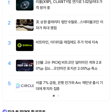
1
리플(XRP), CLARITY법 연기로 1.02달러대 가
격 방어 중
2
美 상원 클래리티 법안 9월로…스테이블코인 이
자가 최대 쟁점
3
비트마인, 이더리움 매집에도 주가 약세 지속
4
[선물 고수 PICK] 비트코인 달러마진 계좌 2.8
0%p 감소...코인마진 포지션 2.05%p 축소
5
서클 7% 급등, 은행 인가와 Arc 메인넷 출시 기
대에 투자자 집중
지금 꼭 알아야 할 리포트