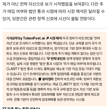
제가 아닌 전략 자산으로 보기 시작했음을 보여준다. 다만 추
가 매입 여부와 법안 통과 시점에 따라 시장 해석은 달라질 수
있어, 당분간은 관련 정책 신호에 시선이 쏠릴 전망이다.
기사요약 by TokenPost.ai
🔎 시장 해석
미국 정부가 비트코인을 ‘전략
자산’으로 인식하기 시작했다는 점이 핵심입니다. 단순 규제를 넘어 국가 차
원의 보유·관리 대상으로 접근하면서, 장기적으로 기관 참여 확대와 시장 신
뢰도 개선 신호로 해석됩니다. 다만 현재 추가 매입 계획이 없다는 점은 단기
수급 관점에서는 중립적입니다.
💡 전략 포인트
정책 방향은 명확히 우호적
이지만, 실제 시장 영향은 ‘법안 통과 시점’과 ‘추가 매입 여부’에 좌우됩니다.
CLARITY 법안 통과 시 제도 불확실성 해소로 기관 자금 유입 기대가 커질
수 있습니다. 단기 트레이딩보다는 정책 일정(여름~8월)을 중심으로 이벤트
대응 전략이 유효합니다.
📘 용어정리
전략적 비트코인 비축: 정부가 외환보
유고처럼 암호화폐를 장기 보유하는 개념 CLARITY 법안: 디지털 자산의 법
적 성격(증권/상품 등)을 명확히 하는 미국 규제 법안 압수 자산 기반 보유:
범죄 수사 과정에서 확보한 암호화폐를 정부 자산으로 편입한 형태 제도권
수탁: 은행·기관이 안전하게 암호화폐를 보관·관리하는 시스템