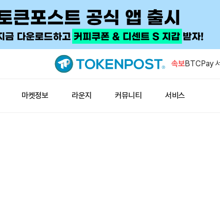
샌디스크 경
속보
BTCPay
트닝 노드 
BIP-110
마켓정보
라운지
커뮤니티
서비스
굴자엔 일시
칼시 올해 
적의 85.5
샌티멘트 “
증…신규 지
샌디스크 경
BTCPay
트닝 노드 