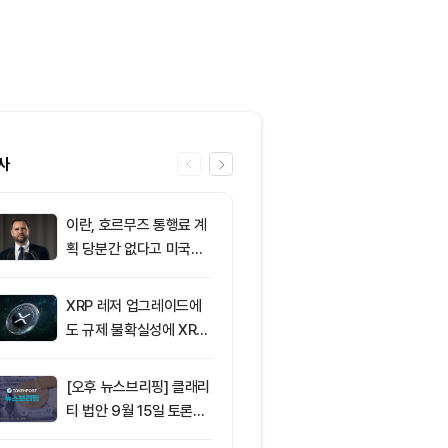
사
이란, 호르무즈 통행료 계
6
[토큰운세] 20
획 당분간 없다고 미국에
9일 띠별 토큰
통보
XRP 레저 업그레이드에
7
비트코인 BIP-
도 규제 불확실성에 XRP
신호 돌입…채
가격 변동
2.53%에 그
[오후 뉴스브리핑] 클래리
8
SK이노베이션,
티 법안 9월 15일 토론종
업이익 전망치 
결 표결 外
회… 기업 실적