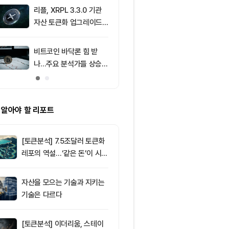
움 1,916달러
리플, XRPL 3.3.0 기관
9
[저녁 뉴스브리
자산 토큰화 업그레이드
인 현물 ETF 
추진…XRP 가격 1.03달
속 순유입 外
러 지지
비트코인 바닥론 힘 받
10
브라질, 1만달
나…주요 분석가들 상승
부 암호화폐 송
신호 주목
4시간 지연
 알아야 할 리포트
[토큰분석] 7.5조달러 토큰화
레포의 역설…‘같은 돈’이 시장
을 건널 수 있는가
자산을 모으는 기술과 지키는
기술은 다르다
[토큰분석] 이더리움, 스테이