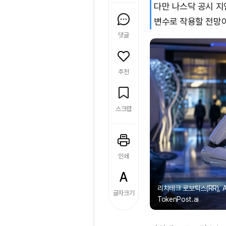
다만 나스닥 공시 지
변수로 작용할 전망이
댓글
추천
스크랩
인쇄
리치테크 로보틱스(RR), 
글자크기
TokenPost.ai