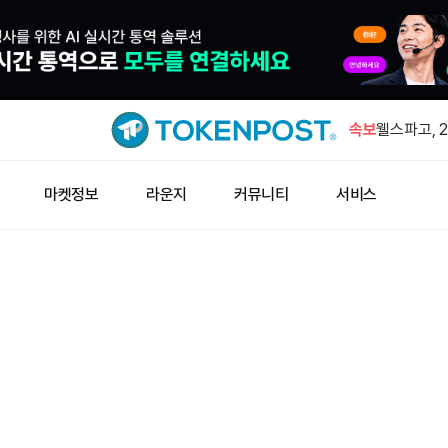
하이퍼리퀴드
돌파
속보
웰스파고, 
계획
미 상원, 9
마켓정보
라운지
커뮤니티
서비스
결에 부친
ECX 하드
31일 정식
하이퍼리퀴드
러 돌파했
하이퍼리퀴드
돌파
웰스파고, 
계획