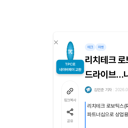
테크
마켓
리치테크 로보
TPC로
네이버페이 교환
드라이브…나
김민준 기자
2026.0
링크복사
리치테크 로보틱스(R
파트너십으로 상업용 
공유