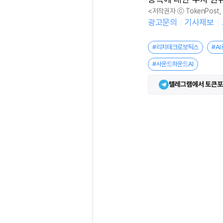
<저작권자 ⓒ TokenPost
광고문의
기사제보
#리치테크로보틱스
#A
#사운드하운드AI
텔레그램에서 토큰포