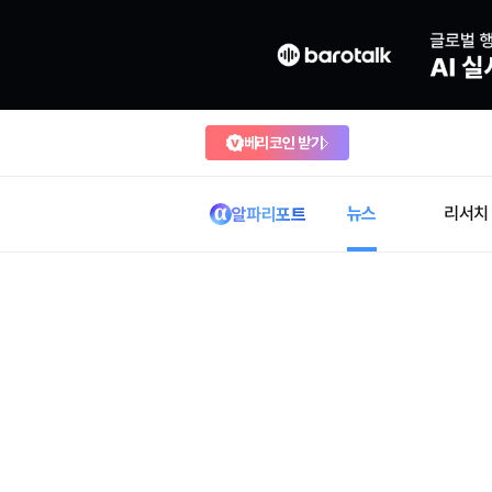
베리코인 받기
뉴스
리서치
알파리포트