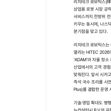
리치테크 로보틱스(RR
상업용 로봇 시장 공략
서비스까지 전방위 전략
키우는 동시에, 나스닥
분기점을 맞고 있다.
리치테크 로보틱스는 6
열리는 HITEC 202
‘ADAM’과 자율 청소
산업에서의 고객 경험
맞춰진다. 앞서 시카
즉석 국수 조리를 시연
Plus)를 결합한 운
기술·영업 확대도 병
뉴컨설턴시 B.V.와 