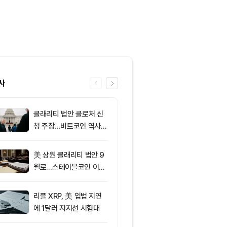
사
클래리티 법안 클로처 신
6
[사설] 불확실
청 주장…비트코인 역사가
된 시장, 결국 
리조 X 게시물
부 가른다
美 상원 클래리티 법안 9
7
XRP ETF 자
월로…스테이블코인 이자
각…비트코인·
가 최대 쟁점
온도차
리플 XRP, 美 입법 지연
8
[저녁 시세브리
에 1달러 지지선 시험대
폐 시장 상승세
인 64,971달