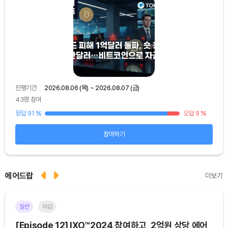
진행기간
2026.08.06 (목) ~ 2026.08.07 (금)
진행
43명 참여
39명
15
%
정답 91
%
오답 9
%
정답
참여하기
에어드랍
더보기
일반
마감
이더
[Episode 12] IXO™2024 참여하고, 2억원 상당 에어
[E