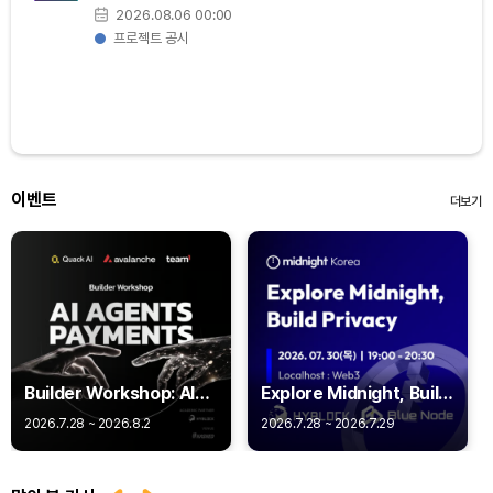
Dogecoin (DOGE)
₩
98.33
(-1.53%)
2026.08.06 00:00
프로젝트 공시
Bitcoin (BTC)
₩
91,935,949
(-0.01%)
이벤트
더보기
Builder Workshop: AI
Explore Midnight, Build
Agent Payments -
Privacy
2026.7.28 ~ 2026.8.2
2026.7.28 ~ 2026.7.29
Q402