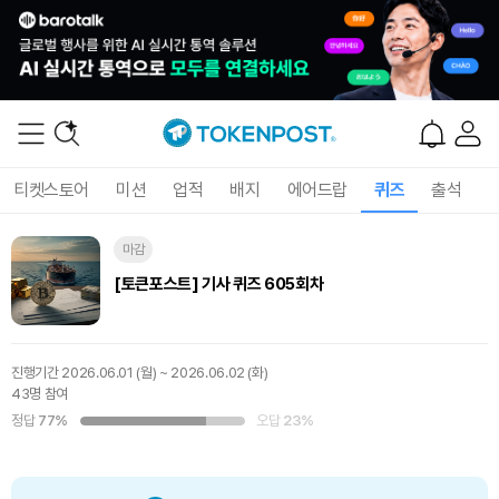
티켓스토어
미션
업적
배지
에어드랍
퀴즈
출석
마감
[토큰포스트] 기사 퀴즈 605회차
진행기간
2026.06.01 (월) ~ 2026.06.02 (화)
43명 참여
정답
77%
오답
23%