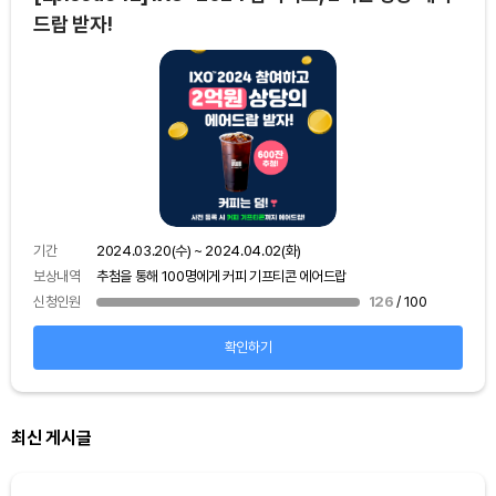
드랍 받자!
기간
보상
기간
2024.03.20(수) ~ 2024.04.02(화)
신청
보상내역
추첨을 통해 100명에게 커피 기프티콘 에어드랍
신청인원
126
/ 100
확인하기
최신 게시글