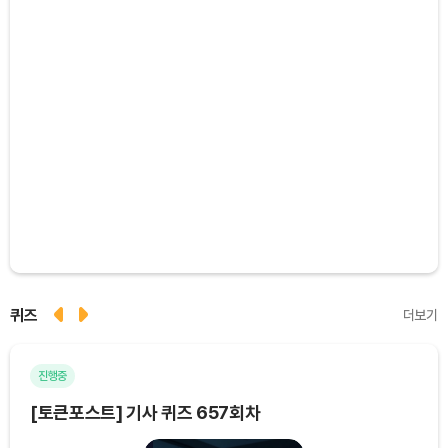
퀴즈
더보기
진행중
마
[토큰포스트] 기사 퀴즈 657회차
[토