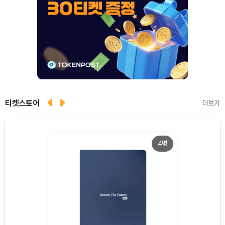
티켓스토어
더보기
4명
Dogecoin (DOGE)
₩
98.33
(-1.53%)