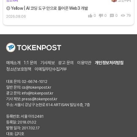
코인이지
암호화폐
🟡 Yellow | AI 코딩 도구 안으로 들어온 Web3 개발
0
0
0
79
2026.08.06
매체소개
1:1 문의
기사제보
광고 문의
이용약관
개인정보처리방침
청소년보호정책
이메일무단수집거부
대표 문의: 02-6674-1012
일반 문의:
cs@tokenpost.kr
광고 문의:
info@tokenpost.kr
기사 제보:
press@tokenpost.kr
주소: 서울시 강남구 논현로 614 ARTISAN 빌딩 6층, 7층
등록번호: 서울 아 52481
등록일: 2018.01.02
발행 일자: 2017.02.17
대표: 김지호