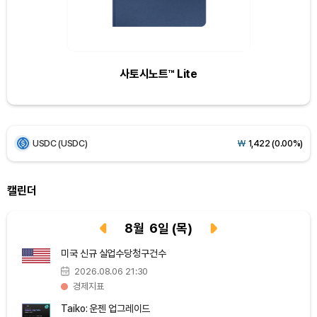
Bitcoin (BTC)
₩
91,935,949
(-0.01%)
Ethereum (ETH)
₩
2,720,043
(+1.13%)
사토시노트™ Lite
Tether USDt (USDT)
₩
1,421
(+0.01%)
BNB (BNB)
₩
841,526
(-1.49%)
USDC (USDC)
₩
1,422
(0.00%)
XRP (XRP)
₩
1,485
(-2.14%)
캘린더
Solana (SOL)
₩
104,163
(-1.38%)
8
월
6
일
(목)
TRON (TRX)
₩
465.4
(-0.17%)
미국 신규 실업수당청구건수
2026.08.06 21:30
Hyperliquid (HYPE)
₩
79,388
(-3.02%)
경제지표
Taiko: 운젠 업그레이드