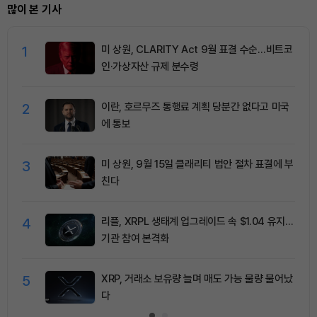
많이 본 기사
1
미 상원, CLARITY Act 9월 표결 수순…비트코
인·가상자산 규제 분수령
2
이란, 호르무즈 통행료 계획 당분간 없다고 미국
에 통보
3
미 상원, 9월 15일 클래리티 법안 절차 표결에 부
친다
4
리플, XRPL 생태계 업그레이드 속 $1.04 유지…
기관 참여 본격화
5
XRP, 거래소 보유량 늘며 매도 가능 물량 불어났
다