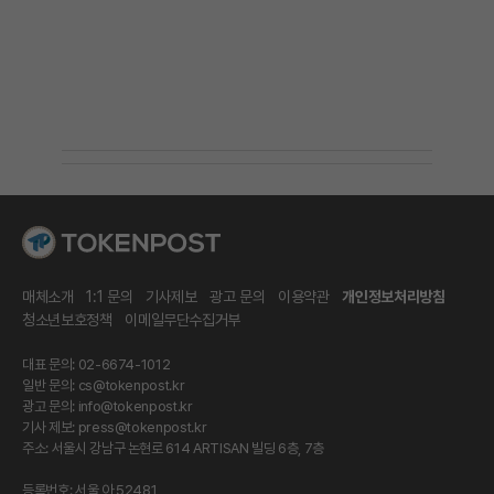
매체소개
1:1 문의
기사제보
광고 문의
이용약관
개인정보처리방침
청소년보호정책
이메일무단수집거부
대표 문의: 02-6674-1012
일반 문의:
cs@tokenpost.kr
광고 문의:
info@tokenpost.kr
기사 제보:
press@tokenpost.kr
주소: 서울시 강남구 논현로 614 ARTISAN 빌딩 6층, 7층
등록번호: 서울 아 52481