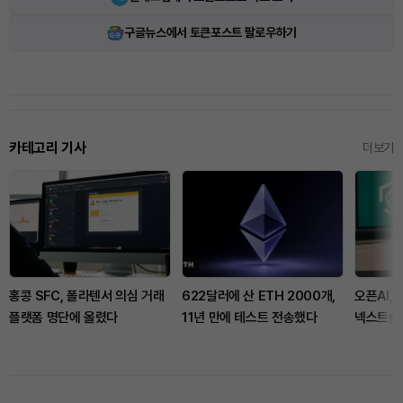
구글뉴스에서 토큰포스트 팔로우하기
카테고리 기사
더보기
홍콩 SFC, 폴라텐서 의심 거래
622달러에 산 ETH 2000개,
오픈AI,
플랫폼 명단에 올렸다
11년 만에 테스트 전송했다
넥스트슬