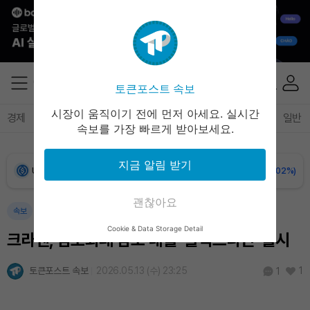
Bitcoin (BTC)
₩
91,082,794
(-0.36%)
Ethereum (ETH)
₩
2,691,068
(-0.12%)
토큰포스트 속보
Tether USDt (USDT)
₩
1,407
(-0.04%)
시장이 움직이기 전에 먼저 아세요. 실시간
경제
마켓
정책
정치
인사이트
브리핑
속보
일반
속보를 가장 빠르게 받아보세요.
BNB (BNB)
₩
845,735
(+1.53%)
지금 알림 받기
USDC (USDC)
₩
1,408
(-0.02%)
괜찮아요
XRP (XRP)
₩
1,456
(+0.19%)
속보
Cookie & Data Storage Detail
크라켄, 암호화폐 담보 대출 '플렉스라인' 출시
Solana (SOL)
₩
106,636
(+2.45%)
토큰포스트 속보
2026.05.13 (수) 23:25
1
1
TRON (TRX)
₩
463.9
(+0.57%)
Hyperliquid (HYPE)
₩
77,149
(+1.00%)