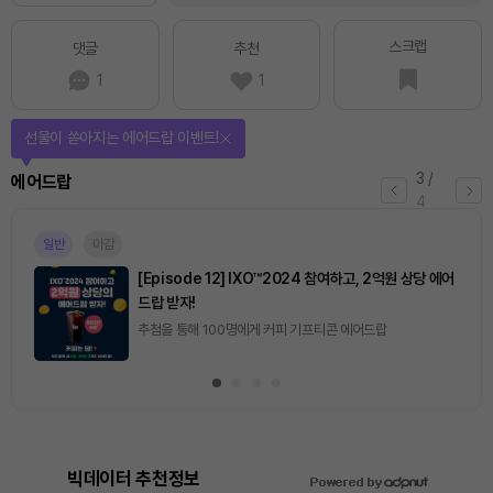
스크랩
댓글
추천
1
1
선물이 쏟아지는 에어드랍 이벤트!
3
/
에어드랍
4
일반
마감
[Episode 12] IXO™2024 참여하고, 2억원 상당 에어
드랍 받자!
추첨을 통해 100명에게 커피 기프티콘 에어드랍
빅데이터 추천정보