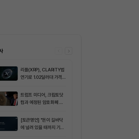
사
리플(XRP), CLARITY법
6
삼성전자·SK
연기로 1.02달러대 가격
버리지 ETF 상
방어 중
도전인가, 절
가?
트럼프 미디어, 크립토닷
7
트럼프 미디어
컴과 예정된 암호화폐 계
(CRO) 딜 접
약 철회
병에 집중
[토큰명언] "돈이 길바닥
8
뉴욕증시, 부
에 널려 있을 때까지 기다
표에 엇갈린 반
려라" ㅡ Day 144
강세