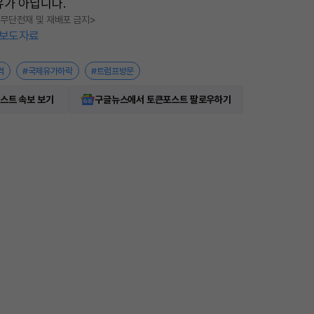
유가 아닙니다.
t
, 무단전재 및 재배포 금지>
e
보도자료
격
#국제유가하락
#트럼프방문
스트 속보 보기
구글뉴스에서 토큰포스트 팔로우하기