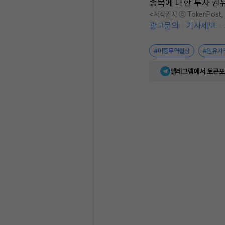
종목에 대한 투자 권
<저작권자 ⓒ TokenPost
광고문의
기사제보
#미중무역협상
#원유가
텔레그램에서 토큰포