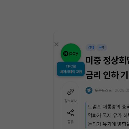
경제
국제
미중 정상회
TPC로
네이버페이 교환
금리 인하 
토큰포스트
2026.05
링크복사
트럼프 대통령의 중국
약화가 국제 유가 하
공유
논의가 유가에 영향을