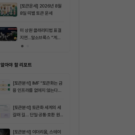
[토큰운세] 2026년 8월
9
비트마인, 이
8일 띠별 토큰 운세
에도 주가 약세
미 상원 클래리티법 표결
10
미국, 이란 연
지연…알소브룩스 “계속
거래소 제재…
추진”
차단 나섰다
 알아야 할 리포트
[토큰분석] IMF “토큰화는 금
융 인프라를 없애지 않는다…
‘하이브리드 FMI’로 재편할
뿐”
[토큰분석] 토큰화 세계의 세
갈래 길… 단일·공통·호환 원장
이 가르는 ‘원자적 결제’의 운
명
[토큰분석] 이더리움, 스테이