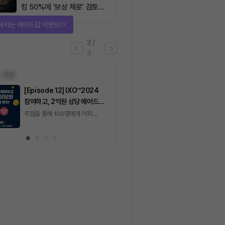
킹 50%에 ‘보상 제로’ 검토…
통화정책 개편인가 탈중앙화
선물 받자!
역행인가
4
/
4
마감
[토큰포스트] 기사 퀴즈
[토큰포스트] 기사 
658회차
657회차
2026.08.07 (금) ~
2026.08.06 (목) ~
2026.08.08 (토)
2026.08.07 (금)