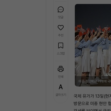
댓글
추천
스크랩
인쇄
미중 정상회담 기대에 국
글자크기
국제 유가가 13일(현
방문으로 미중 현안 협
강세를 보이면서 금리