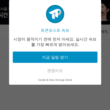
XRP 레저
3000만달
토큰포스트 속보
속보
XRP 레저,
배포했다
시장이 움직이기 전에 먼저 아세요. 실시간 속보
유럽연합, 
를 가장 빠르게 받아보세요.
마켓정보
라운지
커뮤니티
서비스
블코인 규
오데일리 오
지금 알림 받기
비트디어, 이
량 매각…보
괜찮아요
XRP 레저
Cookie & Data Storage Detail
3000만달
XRP 레저,
배포했다