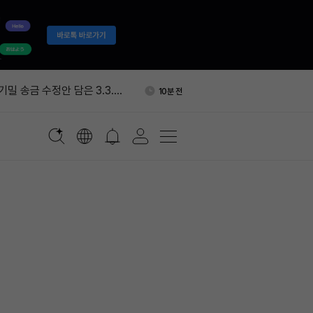
, 프라이버시 전송 추진…5억
28분 전
러 시장 겨냥
 기밀 송금 수정안 담은 3.3.0
10분 전
미카법 검토 추진…역외 스테이
13분 전
칙도 손본다
전 주요 뉴스
17분 전
번 주 채굴 BTC 270.5개 전
21분 전
유량 0 유지
, 프라이버시 전송 추진…5억
28분 전
러 시장 겨냥
 기밀 송금 수정안 담은 3.3.0
10분 전