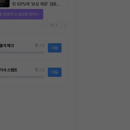
킹 50%에 ‘보상 제로’ 검토…
통화정책 개편인가 탈중앙화
다양한 상품에 응모하자!
역행인가
2
/
어
4
1명
사토시노트™ Lite
크리스피크림도넛 
하프더즌
사토시노트™ Lite
크리스피크림도넛 어
하프더즌