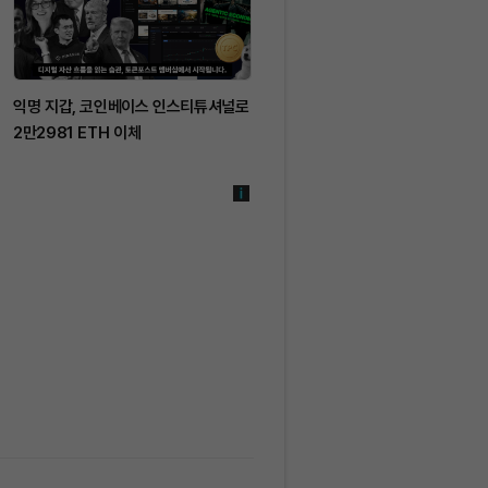
익명 지갑, 코인베이스 인스티튜셔널로
찰스슈왑, 미국 개인 대상 현물
2만2981 ETH 이체
암호화폐 거래 출시