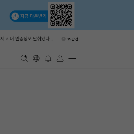
국통화 코인, 달러 스테이블코인
1시간 전
가능성'
제 서버 인증정보 탈취됐다…
1시간 전
트 권고
에 0.05% 보험료…승리증권
1시간 전
자, ETH 300개 추가 믹싱…
1시간 전
개로 늘었다
포츠, 폴리마켓·칼시 양쪽에
1시간 전
 공급
국통화 코인, 달러 스테이블코인
1시간 전
가능성'
제 서버 인증정보 탈취됐다…
1시간 전
트 권고