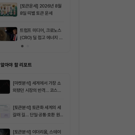
효과 본격화
[토큰운세] 2026년 8월
9
서클 7% 급등
8일 띠별 토큰 운세
와 Arc 메인넷
에 투자자 집중
트럼프 미디어, 크로노스
10
IREN, AI 인
(CRO) 딜 접고 에너지 합
격화로 주가 8
병에 집중
 알아야 할 리포트
[마켓분석] 세계에서 가장 소
외됐던 시장의 반격… 코스피
대규모 숏스퀴즈
[토큰분석] 토큰화 세계의 세
갈래 길… 단일·공통·호환 원장
이 가르는 ‘원자적 결제’의 운
명
[토큰분석] 이더리움, 스테이