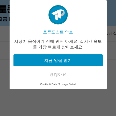
IMF '자
수요 키울 
토큰포스트 속보
속보
라이트닝 결
즉시 업데이
시장이 움직이기 전에 먼저 아세요. 실시간 속보
해시키 계좌
를 가장 빠르게 받아보세요.
마켓정보
라운지
커뮤니티
서비스
10일 시행
아즈텍 공격
지금 알림 받기
누적 500
지니어스 스
공식 데이터
괜찮아요
IMF '자
Cookie & Data Storage Detail
수요 키울 
라이트닝 결
즉시 업데이