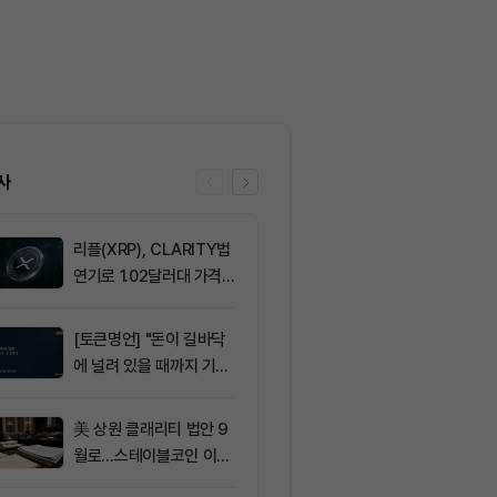
사
리플(XRP), CLARITY법
6
비트마인, 이
연기로 1.02달러대 가격
에도 주가 약세
방어 중
[토큰명언] "돈이 길바닥
7
[선물 고수 PI
에 널려 있을 때까지 기다
인 달러마진 계
려라" ㅡ Day 144
p 감소...코
2.05%p 축소
美 상원 클래리티 법안 9
8
솔라나, 무기한
월로…스테이블코인 이자
제약정 5억 달
가 최대 쟁점
며 네트워크 