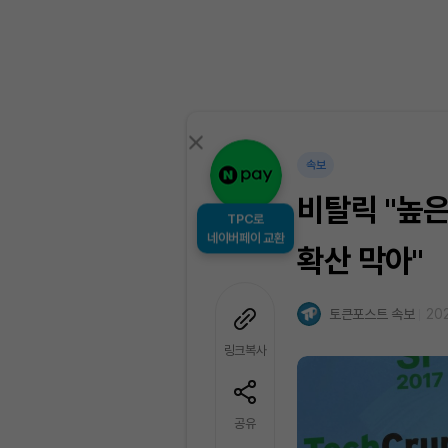
속보
비탈릭 "높
TPC로
네이버페이 교환
확산 막아"
토큰포스트 속보
202
링크복사
공유