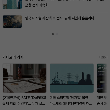
금융 전략 가속화
영국 디지털 자산 허브 전략, 규제 지연에 흔들리나
카테고리 기사
더보기
[온체인분석] FATF "DeFi라고
미국 스타트업 ‘메가딜’ 몰렸
개인 투자
규제 피할 수 없다"… 누가 실제
다…제조·에너지·원자력에 대형
증시 20
통제하는지가 핵심
자금