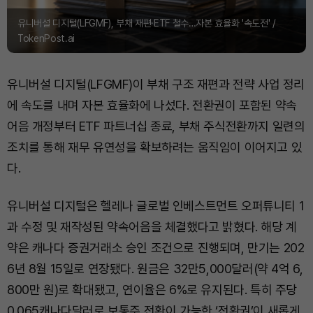
유니버설 디지털(LFGMF), 부채 재편·ETF 철수…자본 효율화 '속도전' /
TokenPost.ai
유니버설 디지털(LFGMF)이 부채 구조 재편과 전략 사업 정리
에 속도를 내며 자본 효율화에 나섰다. 전환권이 포함된 약속
어음 개정부터 ETF 파트너십 종료, 부채 주식전환까지 일련의
조치를 통해 재무 유연성을 확보하려는 움직임이 이어지고 있
다.
유니버설 디지털은 헬레나 글로벌 인베스트먼트 오퍼튜니티 1
과 수정 및 재작성된 약속어음을 체결했다고 밝혔다. 해당 계
약은 캐나다 증권거래소 승인 조건으로 진행되며, 만기는 202
6년 8월 15일로 연장됐다. 원금은 32만5,000달러(약 4억 6,
800만 원)로 확대됐고, 연이율은 6%로 유지된다. 특히 주당
0.065캐나다달러로 보통주 전환이 가능한 ‘전환권’이 새롭게