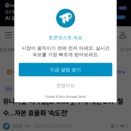
토큰포스트 속보
시장이 움직이기 전에 먼저 아세요. 실시간
암호화폐
블록체인
테크
경제
마켓
정책
정치
인사
속보를 가장 빠르게 받아보세요.
지금 알림 받기
Bitcoin (BTC)
₩
91,082,794
(-0.36%)
괜찮아요
Ethereum (ETH)
₩
2,691,068
(-0.12%)
경제
블록체인
Cookie & Data Storage Detail
유니버설 디지털(LFGMF), 부채 재편·ETF 철
Tether USDt (USDT)
₩
1,407
(-0.04%)
수…자본 효율화 '속도전'
BNB (BNB)
₩
845,735
(+1.53%)
김민준 기자
2026.05.21 (목) 12:52
3
1
USDC (USDC)
₩
1,408
(-0.02%)