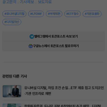
광고문의
기사제보
보도자료
#유니버설디지털
#LFGMF
#부채재편
#ETF철수
#자본효율화
#디지털자산
텔레그램에서 토큰포스트 속보 보기
구글뉴스에서 토큰포스트 팔로우하기
관련된 다른 기사
유니버설 디지털, 차입 조건 손질…ETF 제휴 접고 도지코인
·기관 인프라로 재편
한화투자증권, 두나무 지분 6천억어치 추가 매입…디지털