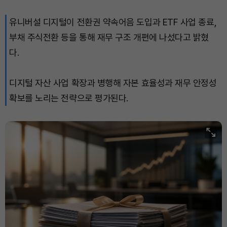
유니버설 디지털이 전환권 약속어음 도입과 ETF 사업 종료,
XRP (XRP)
₩
1,456
(+0.19%)
부채 주식전환 등을 통해 재무 구조 개편에 나섰다고 밝혔
Solana (SOL)
₩
106,636
(+2.45%)
다.
TRON (TRX)
₩
463.9
(+0.57%)
디지털 자산 사업 확장과 병행해 자본 효율성과 재무 안정성
확보를 노리는 전략으로 평가된다.
Hyperliquid (HYPE)
₩
77,149
(+1.00%)
Dogecoin (DOGE)
₩
98.33
(-0.13%)