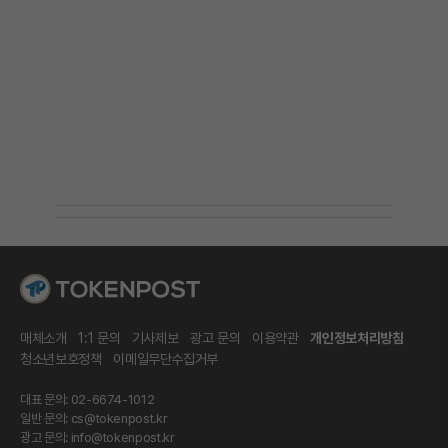
매체소개
1:1 문의
기사제보
광고 문의
이용약관
개인정보처리방침
청소년보호정책
이메일무단수집거부
대표 문의: 02-6674-1012
일반 문의:
cs@tokenpost.kr
광고 문의:
info@tokenpost.kr