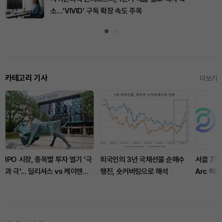
소…‘VIVID’ 구독 확장 속도 주목
카테고리 기사
더보기
IPO 시장, 종목별 투자 열기 '극
외국인의 3년 국채선물 순매수
서클 7%
과 극'... 딜리셔스 vs 케이앤에
행진, 숏커버링으로 해석
Arc 메
스아이앤씨
집중