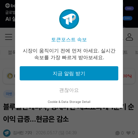
XRP (XRP)
₩
1,458
(+0.56%)
Solana (SOL)
₩
106,771
(+2.68%)
토큰포스트 속보
TRON (TRX)
₩
463.8
(+0.60%)
시장이 움직이기 전에 먼저 아세요. 실시간
폐
블록체인
테크
경제
마켓
정책
정치
인사이트
속보를 가장 빠르게 받아보세요.
Hyperliquid (HYPE)
₩
77,608
(+1.73%)
지금 알림 받기
Dogecoin (DOGE)
₩
98.53
(+0.10%)
Bitcoin (BTC)
₩
91,264,468
(-0.09%)
괜찮아요
마켓
경제
국제
Cookie & Data Storage Detail
블루돌핀에너지, 정제마진·재고효과에 1분기 순
이익 급증…현금은 감소
김서린 기자
2026.05.17 (일) 04:39
0
0