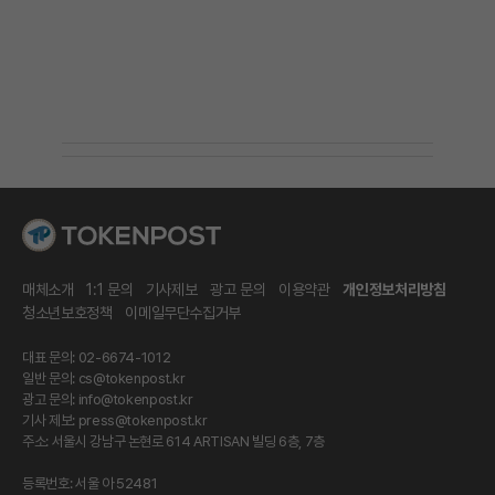
매체소개
1:1 문의
기사제보
광고 문의
이용약관
개인정보처리방침
청소년보호정책
이메일무단수집거부
대표 문의: 02-6674-1012
일반 문의:
cs@tokenpost.kr
광고 문의:
info@tokenpost.kr
기사 제보:
press@tokenpost.kr
주소: 서울시 강남구 논현로 614 ARTISAN 빌딩 6층, 7층
등록번호: 서울 아 52481