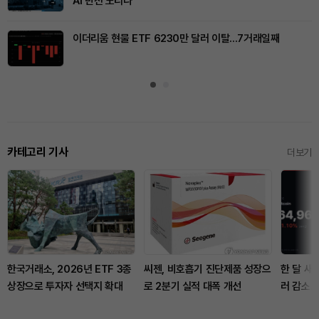
AI 반전 노리나
이더리움 현물 ETF 6230만 달러 이탈...7거래일째
카테고리 기사
더보기
한국거래소, 2026년 ETF 3종
씨젠, 비호흡기 진단제품 성장으
한 달 새
상장으로 투자자 선택지 확대
로 2분기 실적 대폭 개선
러 감소…
거론