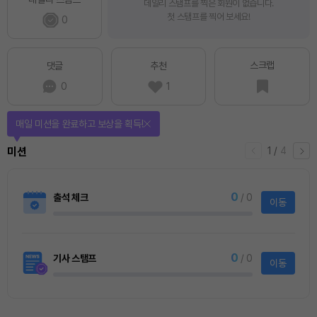
데일리 스탬프를 찍은 회원이 없습니다.
첫 스탬프를 찍어 보세요!
0
스크랩
댓글
추천
0
1
매일 미션을 완료하고 보상을 획득!
1
/
4
미션
0
출석 체크
/ 0
이동
0
기사 스탬프
/ 0
이동