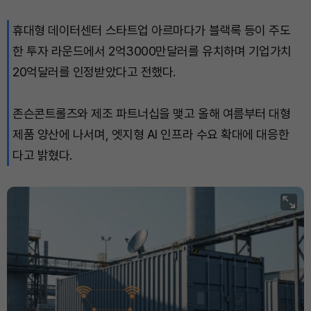
휴대형 데이터센터 스타트업 아르마다가 블랙록 등이 주도
Solana (SOL)
₩
106,923
(+2.07%)
한 투자 라운드에서 2억3000만달러를 유치하며 기업가치
TRON (TRX)
₩
464.0
(+0.58%)
20억달러를 인정받았다고 전했다.
Hyperliquid (HYPE)
₩
77,183
(+0.82%)
존슨콘트롤즈와 제조 파트너십을 맺고 올해 여름부터 대형
제품 양산에 나서며, 엣지형 AI 인프라 수요 확대에 대응한
Dogecoin (DOGE)
₩
98.53
(-0.28%)
다고 밝혔다.
Bitcoin (BTC)
₩
91,120,472
(-0.40%)