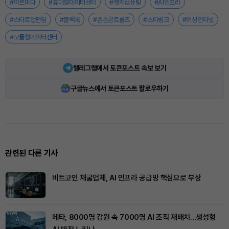
#아르마다
#휴대형데이터센터
#엣지컴퓨팅
#AI인프라
#스타트업펀딩
#블랙록
#존슨콘트롤즈
#스타링크
#위성인터넷
#모듈형데이터센터
텔레그램에서 토큰포스트 속보 보기
구글뉴스에서 토큰포스트 팔로우하기
관련된 다른 기사
비트코인 채굴업체, AI 인프라 공급망 핵심으로 부상
메타, 8000명 감원 속 7000명 AI 조직 재배치…생성형