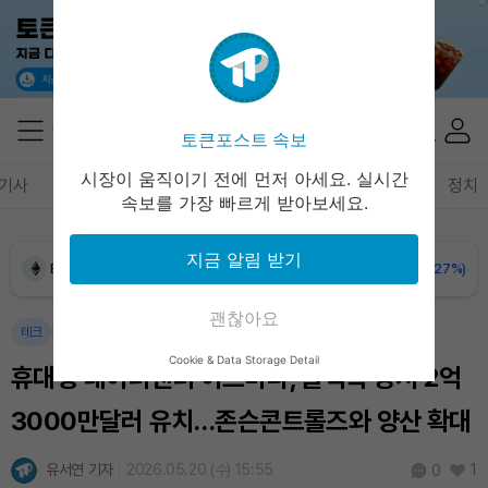
토큰포스트 속보
Dogecoin (DOGE)
₩
98.53
(-0.28%)
시장이 움직이기 전에 먼저 아세요. 실시간
기사
암호화폐
블록체인
테크
경제
마켓
정책
정치
속보를 가장 빠르게 받아보세요.
Bitcoin (BTC)
₩
91,120,472
(-0.40%)
지금 알림 받기
Ethereum (ETH)
₩
2,692,266
(-0.27%)
괜찮아요
Tether USDt (USDT)
₩
1,407
(-0.03%)
테크
인공지능
마켓
Cookie & Data Storage Detail
휴대형 데이터센터 아르마다, 블랙록 등서 2억
BNB (BNB)
₩
846,132
(+1.42%)
3000만달러 유치…존슨콘트롤즈와 양산 확대
USDC (USDC)
₩
1,408
(0.00%)
유서연 기자
2026.05.20 (수) 15:55
1
0
XRP (XRP)
₩
1,460
(-0.04%)