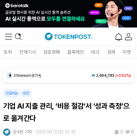
Dogecoin (DOGE)
₩
98.81
(+1.24%)
토픽
전체기사
암호화폐
블록체인
테크
경제
마켓
Bitcoin (BTC)
₩
91,414,719
(+0.90%)
Ethereum (ETH)
₩
2,694,783
(+0.53%)
Tether USDt (USDT)
₩
1,407
(+0.04%)
인공지능
테크
기업 AI 지출 관리, ‘비용 절감’서 ‘성과 측정’으
BNB (BNB)
₩
835,934
(+1.18%)
로 옮겨간다
USDC (USDC)
₩
1,408
(+0.01%)
강수빈 기자
2026.06.13 (토) 02:32
0
0
XRP (XRP)
₩
1,456
(+0.66%)