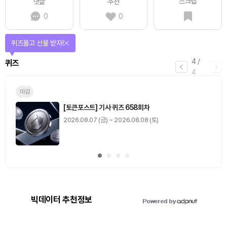
스크랩
댓글
추천
0
0
매일 미션을 완료하고 보상을 획득!
1
/
4
미션
0
출석 체크
/ 0
이동
0
기사 스탬프
/ 0
이동
빅데이터 추천정보