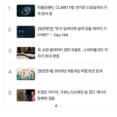
1
리플(XRP), CLARITY법 연기로 1.02달러대 가
격 방어 중
2
[토큰명언] "돈이 길바닥에 널려 있을 때까지 기
다려라" ㅡ Day 144
3
美 상원 클래리티 법안 9월로…스테이블코인 이
자가 최대 쟁점
4
[토큰운세] 2026년 8월 8일 띠별 토큰 운세
5
트럼프 미디어, 크로노스(CRO) 딜 접고 에너지
합병에 집중