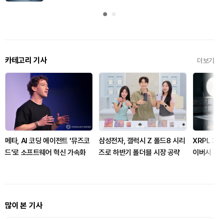
카테고리 기사
더보기
메타, AI 코딩 에이전트 '뮤즈코
삼성전자, 갤럭시 Z 폴드8 시리
XRPL 3
드'로 소프트웨어 혁신 가속화
즈로 하반기 폴더블 시장 공략
이버시 강
많이 본 기사