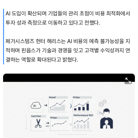
AI 도입이 확산되며 기업들의 관리 초점이 비용 최적화에서
Solana (SOL)
₩
105,226
(+2.50%)
투자 성과 측정으로 이동하고 있다고 전했다.
TRON (TRX)
₩
460.7
(+0.13%)
페가시스템즈 헌터 해리스는 AI 비용의 예측 불가능성을 지
Hyperliquid (HYPE)
₩
76,585
(-2.26%)
적하며 핀옵스가 기술과 경영을 잇고 고객별 수익성까지 연
결하는 역할로 확대된다고 밝혔다.
Dogecoin (DOGE)
₩
98.81
(+1.24%)
Bitcoin (BTC)
₩
91,414,719
(+0.90%)