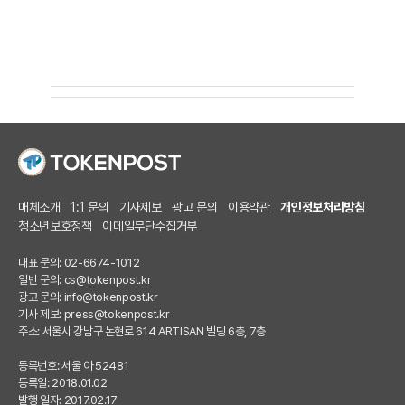
매체소개
1:1 문의
기사제보
광고 문의
이용약관
개인정보처리방침
청소년보호정책
이메일무단수집거부
대표 문의: 02-6674-1012
일반 문의:
cs@tokenpost.kr
광고 문의:
info@tokenpost.kr
기사 제보:
press@tokenpost.kr
주소: 서울시 강남구 논현로 614 ARTISAN 빌딩 6층, 7층
등록번호: 서울 아 52481
등록일: 2018.01.02
발행 일자: 2017.02.17