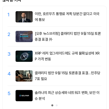
많이 본 기사
1
이란, 호르무즈 통행료 계획 당분간 없다고 미국
에 통보
2
[오후 뉴스브리핑] 클래리티 법안 9월 15일 토론
종결 표결 外
3
XRP 레저 업그레이드에도 규제 불확실성에 XR
P 가격 변동
4
클래리티 법안 9월 15일 토론종결 표결…민주당
7표 필요
5
솔라나의 최근 상승세와 네트워크 변화, 보안 이
슈 분석