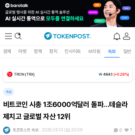
BNB (BNB)
₩
849,389
(+1.30%)
USDC (USDC)
₩
1,408
(-0.01%)
XRP (XRP)
₩
1,458
(-0.28%)
경제
마켓
정책
정치
인사이트
브리핑
속보
일반
Solana (SOL)
₩
107,654
(+1.27%)
TRON (TRX)
₩
464.1
(+0.28%)
Hyperliquid (HYPE)
₩
76,395
(-0.36%)
속보
비트코인 시총 1조6000억달러 돌파…테슬라
Dogecoin (DOGE)
₩
98.73
(-0.41%)
제치고 글로벌 자산 12위
Bitcoin (BTC)
₩
91,356,386
(-0.15%)
토큰포스트 속보
2026.05.10 (일) 20:09
1
0