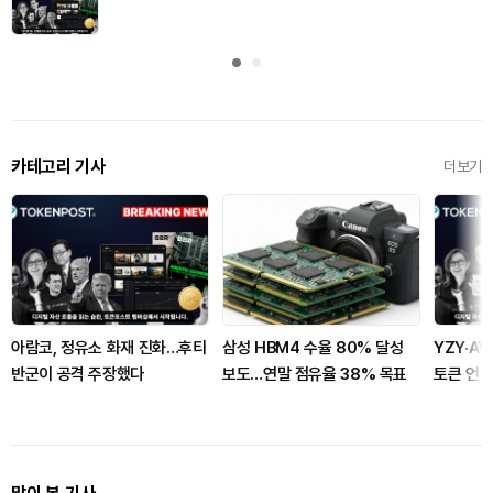
카테고리 기사
더보기
아람코, 정유소 화재 진화…후티
삼성 HBM4 수율 80% 달성
YZY·AV
반군이 공격 주장했다
보도…연말 점유율 38% 목표
토큰 언