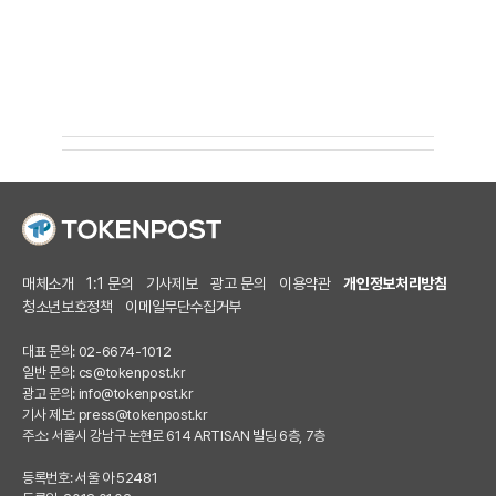
매체소개
1:1 문의
기사제보
광고 문의
이용약관
개인정보처리방침
청소년보호정책
이메일무단수집거부
대표 문의: 02-6674-1012
일반 문의:
cs@tokenpost.kr
광고 문의:
info@tokenpost.kr
기사 제보:
press@tokenpost.kr
주소: 서울시 강남구 논현로 614 ARTISAN 빌딩 6층, 7층
등록번호: 서울 아 52481