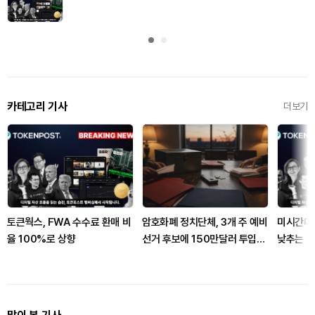
카테고리 기사
더보기
토큰웍스, FWA 수수료 환매 비
암호화폐 정치단체, 3개 주 예비
미시간대,
율 100%로 상향
선거 후보에 150만달러 투입했
낮추는 칩
다