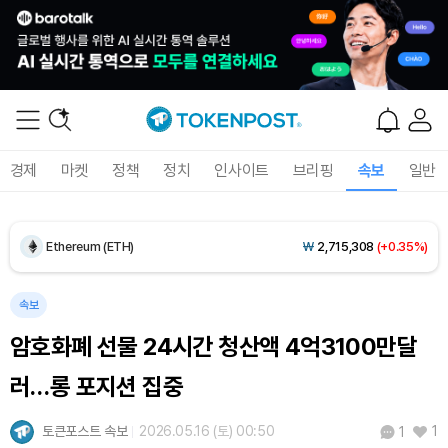
Dogecoin (DOGE)
₩
98.72
(-0.55%)
Bitcoin (BTC)
₩
91,867,823
(-0.04%)
경제
마켓
정책
정치
인사이트
브리핑
속보
일반
Ethereum (ETH)
₩
2,715,308
(+0.35%)
Tether USDt (USDT)
₩
1,424
(+0.01%)
속보
BNB (BNB)
₩
845,497
(+0.08%)
암호화폐 선물 24시간 청산액 4억3100만달
USDC (USDC)
₩
1,425
(-0.01%)
러…롱 포지션 집중
XRP (XRP)
₩
1,477
(-1.14%)
토큰포스트 속보
2026.05.16 (토) 00:50
1
1