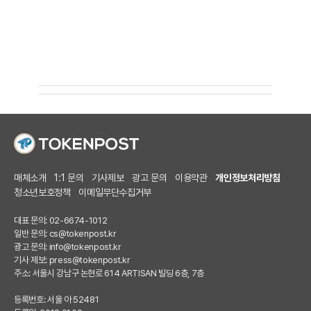
매체소개
1:1 문의
기사제보
광고 문의
이용약관
개인정보처리방침
청소년보호정책
이메일무단수집거부
대표 문의: 02-6674-1012
일반 문의:
cs@tokenpost.kr
광고 문의:
info@tokenpost.kr
기사 제보:
press@tokenpost.kr
주소: 서울시 강남구 논현로 614 ARTISAN 빌딩 6층, 7층
등록번호: 서울 아 52481