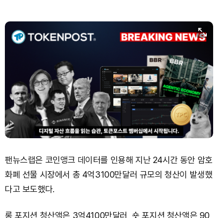
Solana (SOL)
₩
103,680
(-1.04%)
TRON (TRX)
₩
466.2
(-0.33%)
Hyperliquid (HYPE)
₩
79,549
(-0.94%)
Dogecoin (DOGE)
₩
98.72
(-0.55%)
Bitcoin (BTC)
₩
91,867,823
(-0.04%)
팬뉴스랩은 코인앵크 데이터를 인용해 지난 24시간 동안 암호
화폐 선물 시장에서 총 4억3100만달러 규모의 청산이 발생했
다고 보도했다.
롱 포지션 청산액은 3억4100만달러, 숏 포지션 청산액은 90