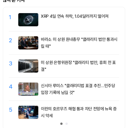
많이 본 기사
1
XRP 4일 연속 하락, 1.04달러까지 떨어져
2
바라소 미 상원 원내총무 "클래리티 법안 통과시
킬 때"
3
미 상원 은행위원장 "클래리티 법안, 휴회 전 표
결"
4
신시아 루미스 "클래리티법 표결 추진…민주당
입장 기록에 남길 것"
5
이란의 호르무즈 해협 통과 차단 전망에 뉴욕 증
시 약세