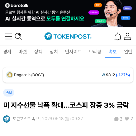
XRP (XRP)
₩
1,485
(-1.83%)
Solana (SOL)
₩
104,009
(-1.34%)
TRON (TRX)
₩
465.5
(-0.06%)
경제
마켓
정책
정치
인사이트
브리핑
속보
일반
Hyperliquid (HYPE)
₩
78,972
(-3.67%)
Dogecoin (DOGE)
₩
98.12
(-1.27%)
Bitcoin (BTC)
₩
91,921,254
(+0.14%)
속보
미 지수선물 낙폭 확대…코스피 장중 3% 급락
토큰포스트 속보
2026.05.18 (월) 09:32
2
2