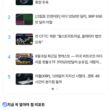
확장 주목
2
[크립토 인앤아웃] 이더 1250만 달러, XRP 950
만 달러 이탈
3
전 CFTC 위원 “월스트리트저널, 클래리티 법안
오독”
4
8월 6일 퇴근길 팟캐스트 — 미국 비트코인·이더
리움 현물 ETF 3억520만달러 순유입, 대형자산
쏠림 강화
5
리플(XRP), 1.05달러 지지선 시험대…향후 48
시간이 분기점 될까
지금 꼭 알아야 할 리포트