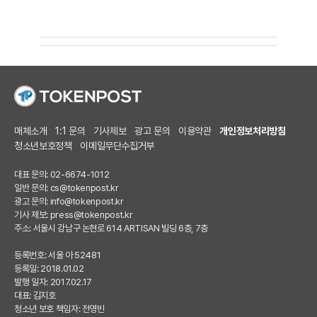
매체소개
1:1 문의
기사제보
광고 문의
이용약관
개인정보처리방침
청소년보호정책
이메일무단수집거부
대표 문의: 02-6674-1012
일반 문의:
cs@tokenpost.kr
광고 문의:
info@tokenpost.kr
기사 제보:
press@tokenpost.kr
주소: 서울시 강남구 논현로 614 ARTISAN 빌딩 6층, 7층
등록번호: 서울 아 52481
등록일: 2018.01.02
발행 일자: 2017.02.17
대표: 김지호
청소년 보호 책임자: 전영빈