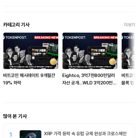
카테고리 기사
더보기
비트코인 해시레이트 9개월간
Eightco, 3억7천800만달러
비트코인 B
19% 하락
자산 공개…WLD 3억200만개
블록 임
·ETH 1만6천278개 보유
2.45%
많이 본 기사
1
XRP 가격 등락 속 유럽 규제 완성과 크로스체인