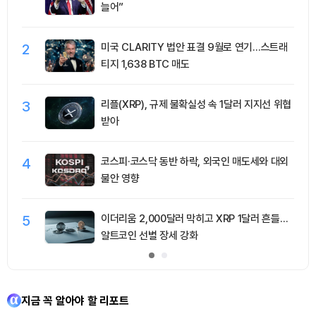
늘어”
2
미국 CLARITY 법안 표결 9월로 연기…스트래
티지 1,638 BTC 매도
3
리플(XRP), 규제 불확실성 속 1달러 지지선 위협
받아
4
코스피·코스닥 동반 하락, 외국인 매도세와 대외
불안 영향
5
이더리움 2,000달러 막히고 XRP 1달러 흔들…
알트코인 선별 장세 강화
지금 꼭 알아야 할 리포트