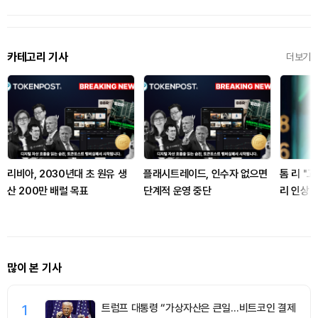
카테고리 기사
더보기
리비아, 2030년대 초 원유 생
플래시트레이드, 인수자 없으면
톰 리 "
산 200만 배럴 목표
단계적 운영 중단
리 인상 
많이 본 기사
1
트럼프 대통령 “가상자산은 큰일…비트코인 결제