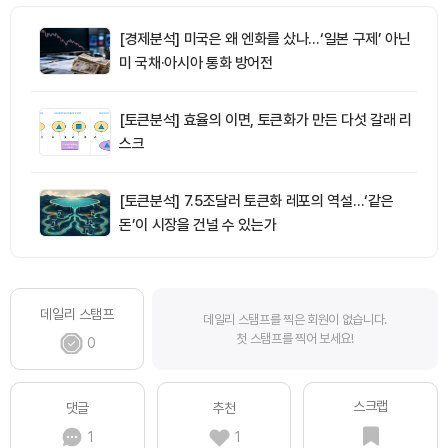
[경제분석] 미국은 왜 엔화를 샀나…‘일본 구제’ 아닌
미 국채·아시아 통화 방어전
[토큰분석] 효율의 이면, 토큰화가 만든 다섯 갈래 리
스크
[토큰분석] 7.5조달러 토큰화 레포의 역설…‘같은
돈’이 시장을 건널 수 있는가
데일리 스탬프
데일리 스탬프를 찍은 회원이 없습니다.
첫 스탬프를 찍어 보세요!
0
스크랩
댓글
추천
1
1