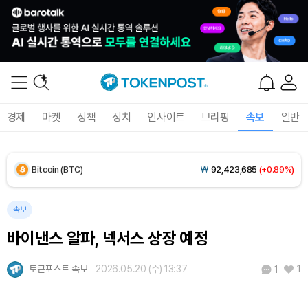
Solana (SOL)
₩
105,017
(+1.48%)
TRON (TRX)
₩
466.5
(+0.11%)
Hyperliquid (HYPE)
₩
77,174
(-3.57%)
경제
마켓
정책
정치
인사이트
브리핑
속보
일반
Dogecoin (DOGE)
₩
99.35
(+1.11%)
Bitcoin (BTC)
₩
92,423,685
(+0.89%)
속보
바이낸스 알파, 넥서스 상장 예정
토큰포스트 속보
2026.05.20 (수) 13:37
1
1