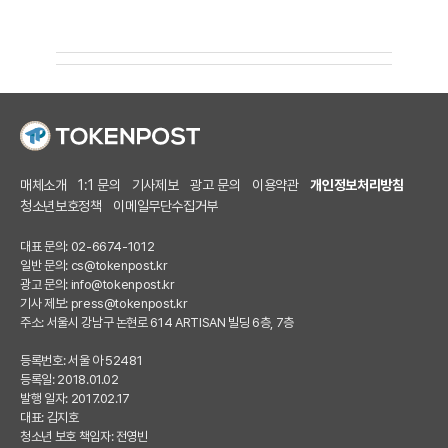
매체소개
1:1 문의
기사제보
광고 문의
이용약관
개인정보처리방침
청소년보호정책
이메일무단수집거부
대표 문의: 02-6674-1012
일반 문의:
cs@tokenpost.kr
광고 문의:
info@tokenpost.kr
기사 제보:
press@tokenpost.kr
주소: 서울시 강남구 논현로 614 ARTISAN 빌딩 6층, 7층
등록번호: 서울 아 52481
등록일: 2018.01.02
발행 일자: 2017.02.17
대표: 김지호
청소년 보호 책임자: 전영빈