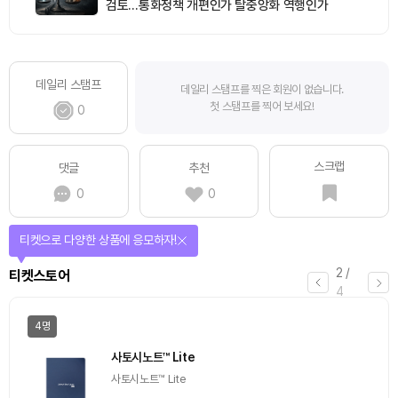
검토…통화정책 개편인가 탈중앙화 역행인가
데일리 스탬프
데일리 스탬프를 찍은 회원이 없습니다.
첫 스탬프를 찍어 보세요!
0
스크랩
댓글
추천
0
0
티켓으로 다양한 상품에 응모하자!
2
/
티켓스토어
4
4명
사토시노트™ Lite
사토시노트™ Lite