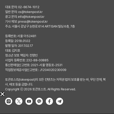
대표 문의: 02-6674-1012
일반 문의:
cs@tokenpost.kr
광고 문의:
info@tokenpost.kr
기사 제보:
press@tokenpost.kr
주소: 서울시 강남구 논현로 614 ARTISAN 빌딩 6층, 7층
등록번호: 서울 아 52481
등록일: 2018.01.02
발행 일자: 2017.02.17
대표: 김지호
청소년 보호 책임자: 전영빈
사업자 등록번호: 232-88-00885
통신판매업신고번호: 2021-서울 영등포-2531
직업정보제공사업신고번호 : J1204020230009
토큰포스트(tokenpost)의 모든 컨텐츠는 저작권 법의 보호를 받는 바, 무단 전재, 복
사, 배포 등을 금합니다.
Copyright ⓒ 2026 토큰포스트. All Rights Reserved.