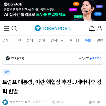
Ethereum (ETH)
₩
2,711,628
(-0.26%)
Tether USDt (USDT)
₩
1,421
(0.00%)
BNB (BNB)
₩
841,453
(-0.78%)
경제
마켓
정책
정치
인사이트
브리핑
속보
일반
USDC (USDC)
₩
1,422
(+0.01%)
XRP (XRP)
₩
1,470
(-3.21%)
Solana (SOL)
₩
103,674
(-1.83%)
속보
트럼프 대통령, 이란 핵협상 추진…네타냐후 강
TRON (TRX)
₩
464.7
(-0.29%)
력 반발
Hyperliquid (HYPE)
₩
79,471
(-1.73%)
토큰포스트 속보
2026.05.21 (목) 05:27
0
0
Dogecoin (DOGE)
₩
98.12
(-1.75%)