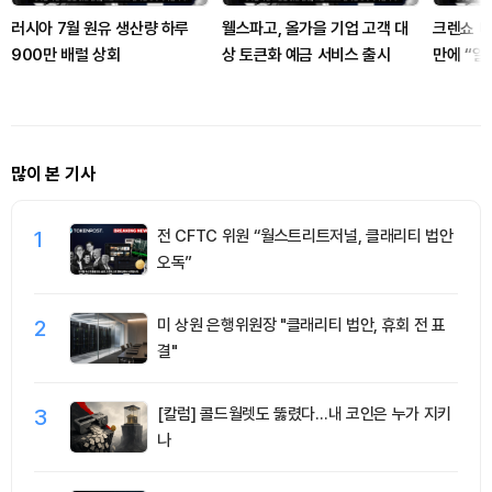
러시아 7월 원유 생산량 하루
웰스파고, 올가을 기업 고객 대
크렌쇼 미
900만 배럴 상회
상 토큰화 예금 서비스 출시
만에 “일
많이 본 기사
1
전 CFTC 위원 “월스트리트저널, 클래리티 법안
오독”
2
미 상원 은행위원장 "클래리티 법안, 휴회 전 표
결"
3
[칼럼] 콜드월렛도 뚫렸다…내 코인은 누가 지키
나