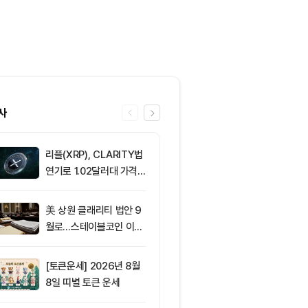
사
리플(XRP), CLARITY법
6
[선물 고수 PI
연기로 1.02달러대 가격
인 달러마진 계
방어 중
p 감소...코
2.05%p 축소
美 상원 클래리티 법안 9
7
솔라나, 무기한
월로…스테이블코인 이자
제약정 5억 달
가 최대 쟁점
며 네트워크 
효과 본격화
[토큰운세] 2026년 8월
8
서클 7% 급등
8일 띠별 토큰 운세
와 Arc 메인넷
에 투자자 집중