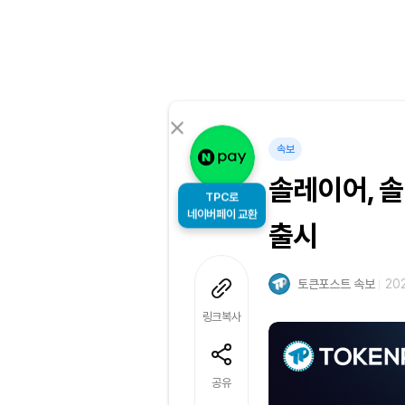
속보
솔레이어, 
TPC로
출시
네이버페이 교환
토큰포스트 속보
202
링크복사
공유