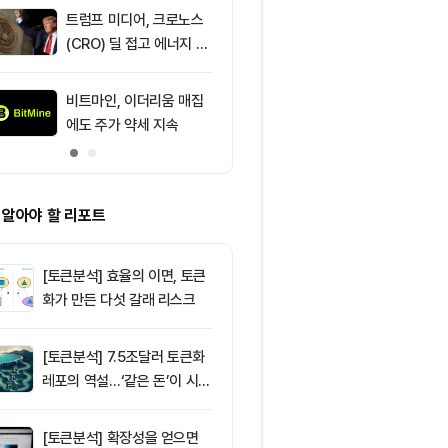
트럼프 미디어, 크로노스
9
IREN, AI 인
(CRO) 딜 접고 에너지 합
격화로 주가 8
병에 집중
비트마인, 이더리움 매집
10
[DEX 리포트]
에도 주가 약세 지속
량 113억1000
등 1위는 '맨서'
 알아야 할 리포트
[토큰분석] 효율의 이면, 토큰
화가 만든 다섯 갈래 리스크
[토큰분석] 7.5조달러 토큰화
레포의 역설…‘같은 돈’이 시장
을 건널 수 있는가
[토큰분석] 확장성을 얻으면