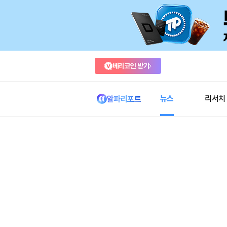
베리코인 받기
뉴스
리서치
알파리포트