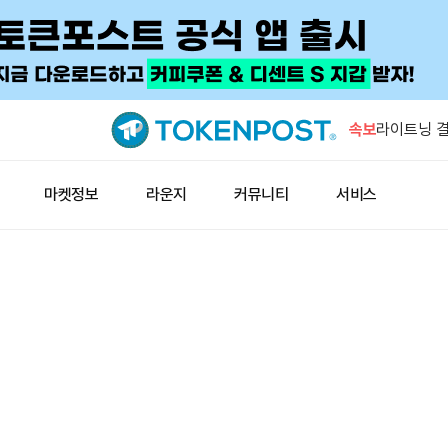
IMF '자
수요 키울 
속보
라이트닝 결
즉시 업데이
해시키 계좌
마켓정보
라운지
커뮤니티
서비스
10일 시행
아즈텍 공격
누적 500
지니어스 스
공식 데이터
IMF '자
수요 키울 
라이트닝 결
즉시 업데이