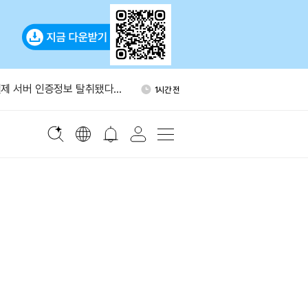
국통화 코인, 달러 스테이블코인
1시간 전
가능성'
제 서버 인증정보 탈취됐다…
1시간 전
트 권고
에 0.05% 보험료…승리증권
1시간 전
자, ETH 300개 추가 믹싱…
1시간 전
개로 늘었다
포츠, 폴리마켓·칼시 양쪽에
1시간 전
 공급
국통화 코인, 달러 스테이블코인
1시간 전
가능성'
제 서버 인증정보 탈취됐다…
1시간 전
트 권고