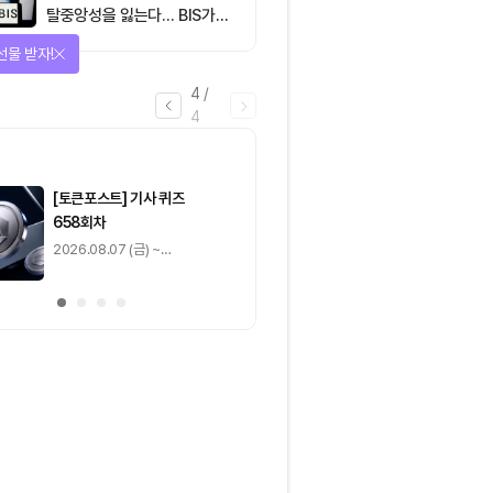
탈중앙성을 잃는다… BIS가
짚은 블록체인 ‘분열의 경제
선물 받자!
학’
4
/
4
마감
[토큰포스트] 기사 퀴즈
[토큰포스트] 기사 
658회차
657회차
2026.08.07 (금) ~
2026.08.06 (목) ~
2026.08.08 (토)
2026.08.07 (금)