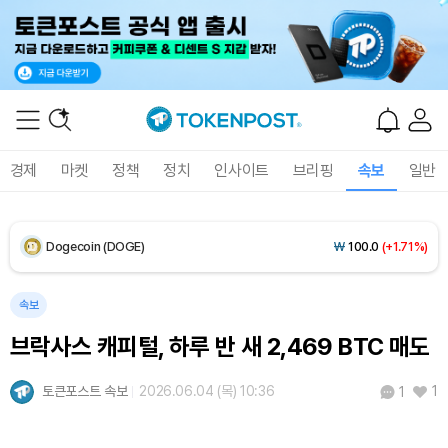
XRP (XRP)
₩
1,472
(+1.81%)
Solana (SOL)
₩
107,548
(+3.44%)
TRON (TRX)
₩
462.6
(+0.37%)
경제
마켓
정책
정치
인사이트
브리핑
속보
일반
Hyperliquid (HYPE)
₩
77,054
(-1.76%)
Dogecoin (DOGE)
₩
100.0
(+1.71%)
Bitcoin (BTC)
₩
91,581,632
(+0.23%)
속보
브락사스 캐피털, 하루 반 새 2,469 BTC 매도
토큰포스트 속보
2026.06.04 (목) 10:36
1
1