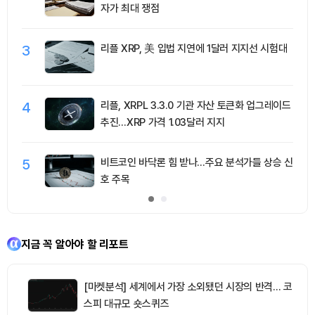
자가 최대 쟁점
3
리플 XRP, 美 입법 지연에 1달러 지지선 시험대
4
리플, XRPL 3.3.0 기관 자산 토큰화 업그레이드
추진…XRP 가격 1.03달러 지지
5
비트코인 바닥론 힘 받나…주요 분석가들 상승 신
호 주목
지금 꼭 알아야 할 리포트
[마켓분석] 세계에서 가장 소외됐던 시장의 반격… 코
스피 대규모 숏스퀴즈