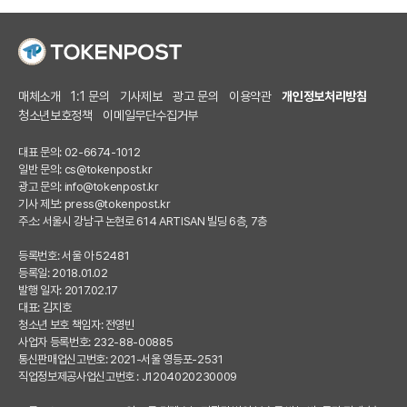
매체소개
1:1 문의
기사제보
광고 문의
이용약관
개인정보처리방침
청소년보호정책
이메일무단수집거부
대표 문의: 02-6674-1012
일반 문의:
cs@tokenpost.kr
광고 문의:
info@tokenpost.kr
기사 제보:
press@tokenpost.kr
주소: 서울시 강남구 논현로 614 ARTISAN 빌딩 6층, 7층
등록번호: 서울 아 52481
등록일: 2018.01.02
발행 일자: 2017.02.17
대표: 김지호
청소년 보호 책임자: 전영빈
사업자 등록번호: 232-88-00885
통신판매업신고번호: 2021-서울 영등포-2531
직업정보제공사업신고번호 : J1204020230009