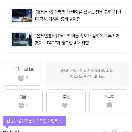
[경제분석] 미국은 왜 엔화를 샀나…‘일본 구제’ 아닌
미 국채·아시아 통화 방어전
[온체인분석] DeFi의 빠른 속도가 범죄에도 무기가
됐다… FATF가 경고한 4대 위협
데일리 스탬프
데일리 스탬프를 찍은 회원이 없습니다.
첫 스탬프를 찍어 보세요!
0
스크랩
댓글
추천
1
1
퀴즈풀고 선물 받자!
4
/