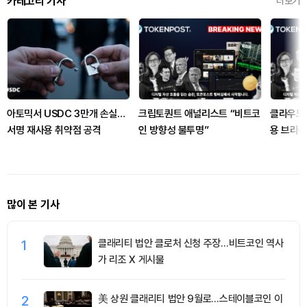
카테고리 기사
더보기
아토믹서 USDC 3만개 손실…
크립토퀀트 애널리스트 “비트코
클라우드플
서명 재사용 취약점 공격
인 방향성 불투명”
용 브라
많이 본 기사
1
클래리티 법안 클로처 신청 주장…비트코인 역사
가 리조 X 게시물
2
美 상원 클래리티 법안 9월로…스테이블코인 이