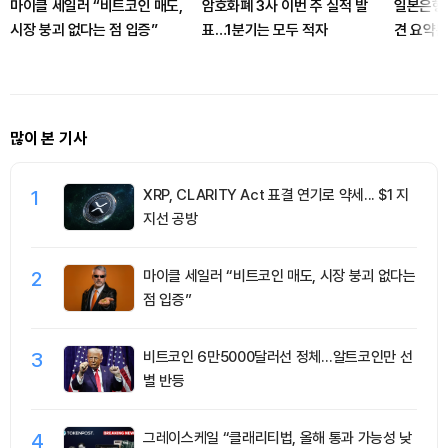
마이클 세일러 “비트코인 매도,
암호화폐 3사 이번 주 실적 발
일본은행,
시장 붕괴 없다는 점 입증”
표…1분기는 모두 적자
견 요약본
많이 본 기사
1
XRP, CLARITY Act 표결 연기로 약세... $1 지
지선 공방
2
마이클 세일러 “비트코인 매도, 시장 붕괴 없다는
점 입증”
3
비트코인 6만5000달러선 정체…알트코인만 선
별 반등
4
그레이스케일 “클래리티법, 올해 통과 가능성 낮