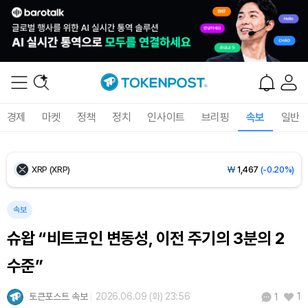
Ethereum (ETH)
₩
2,710,871
(+0.18%)
Tether USDt (USDT)
₩
1,407
(-0.01%)
BNB (BNB)
₩
855,478
(+0.48%)
경제
마켓
정책
정치
인사이트
브리핑
속보
일반
USDC (USDC)
₩
1,408
(-0.01%)
XRP (XRP)
₩
1,467
(-0.20%)
Solana (SOL)
₩
108,742
(+1.10%)
속보
슈왑 “비트코인 변동성, 이전 주기의 3분의 2
TRON (TRX)
₩
464.1
(+0.32%)
수준”
Hyperliquid (HYPE)
₩
77,189
(+0.18%)
토큰포스트 속보
2026.06.09 (화) 23:56
1
1
Dogecoin (DOGE)
₩
99.40
(-0.77%)