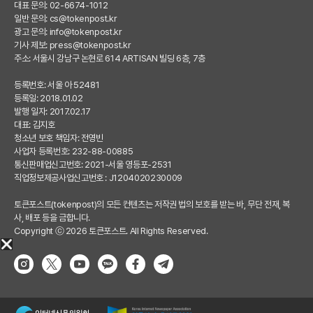
대표 문의: 02-6674-1012
일반 문의:
cs@tokenpost.kr
광고 문의:
info@tokenpost.kr
기사 제보:
press@tokenpost.kr
주소: 서울시 강남구 논현로 614 ARTISAN 빌딩 6층, 7층
등록번호: 서울 아 52481
등록일: 2018.01.02
발행 일자: 2017.02.17
대표: 김지호
청소년 보호 책임자: 전영빈
사업자 등록번호: 232-88-00885
통신판매업신고번호: 2021-서울 영등포-2531
직업정보제공사업신고번호 : J1204020230009
토큰포스트(tokenpost)의 모든 컨텐츠는 저작권 법의 보호를 받는 바, 무단 전재, 복
사, 배포 등을 금합니다.
Copyright ⓒ 2026 토큰포스트. All Rights Reserved.