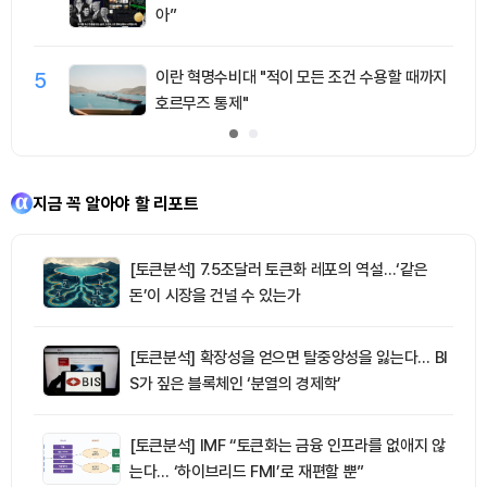
아”
5
이란 혁명수비대 "적이 모든 조건 수용할 때까지
호르무즈 통제"
지금 꼭 알아야 할 리포트
[토큰분석] 7.5조달러 토큰화 레포의 역설…‘같은
돈’이 시장을 건널 수 있는가
[토큰분석] 확장성을 얻으면 탈중앙성을 잃는다… BI
S가 짚은 블록체인 ‘분열의 경제학’
[토큰분석] IMF “토큰화는 금융 인프라를 없애지 않
는다… ‘하이브리드 FMI’로 재편할 뿐”