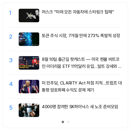
1
머스크 “미래 모든 자동차에 스타링크 탑재”
2
토큰 주식 시장, 7개월 만에 273% 폭발적 성장
3
8월 10일 출근길 팟캐스트 — 미국 현물 비트코
인·이더리움 ETF 11억달러 유입…알트 강세와 숏
청산 동반
4
미 민주당, CLARITY Act 허점 지적…트럼프 대
통령 암호화폐 수익도 문제 제기
5
4000명 참여한 SK하이닉스 새 노조 준비모임