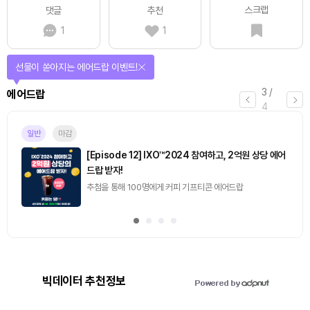
스크랩
댓글
추천
1
1
선물이 쏟아지는 에어드랍 이벤트!
3
/
에어드랍
4
일반
마감
[Episode 12] IXO™2024 참여하고, 2억원 상당 에어
드랍 받자!
추첨을 통해 100명에게 커피 기프티콘 에어드랍
빅데이터 추천정보