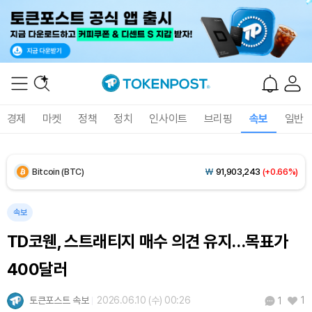
Solana (SOL)
₩
108,376
(+0.87%)
TRON (TRX)
₩
465.5
(+0.27%)
Hyperliquid (HYPE)
₩
77,081
(+0.26%)
경제
마켓
정책
정치
인사이트
브리핑
속보
일반
Dogecoin (DOGE)
₩
98.66
(-0.08%)
Bitcoin (BTC)
₩
91,903,243
(+0.66%)
속보
TD코웬, 스트래티지 매수 의견 유지…목표가
400달러
토큰포스트 속보
2026.06.10 (수) 00:26
1
1