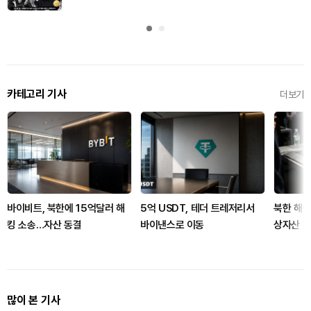
카테고리 기사
더보기
바이비트, 북한에 15억달러 해
5억 USDT, 테더 트레저리서
북한 해킹
킹 소송…자산 동결
바이낸스로 이동
상자산 피
많이 본 기사