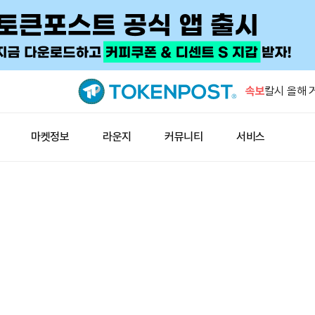
아시아 신흥
신 달러 유
속보
칼시 올해 
결제카드도
아람코, 정
마켓정보
라운지
커뮤니티
서비스
공격 주장
암호화폐 3
모두 적자
이란 혁명수
때까지 호르
아시아 신흥
신 달러 유
칼시 올해 
결제카드도