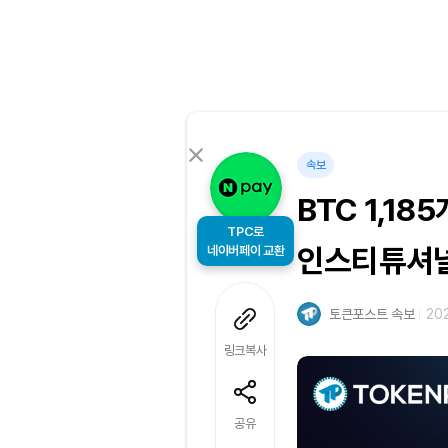
속보
BTC 1,1
TPC로
네이버페이 교환
인스티튜셔널
토큰포스트 속보
202
링크복사
공유