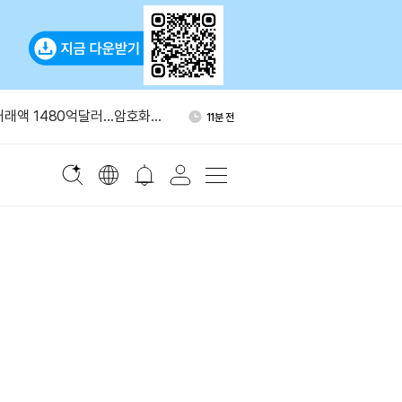
국 중앙은행, 외환보유액 대
56분 전
입으로 환율 방어
거래액 1480억달러…암호화폐
11분 전
 최고치
유소 화재 진화…후티 반군이
19분 전
했다
사 이번 주 실적 발표…1분기는
31분 전
비대 "적이 모든 조건 수용할
40분 전
무즈 통제"
국 중앙은행, 외환보유액 대
56분 전
입으로 환율 방어
거래액 1480억달러…암호화폐
11분 전
 최고치