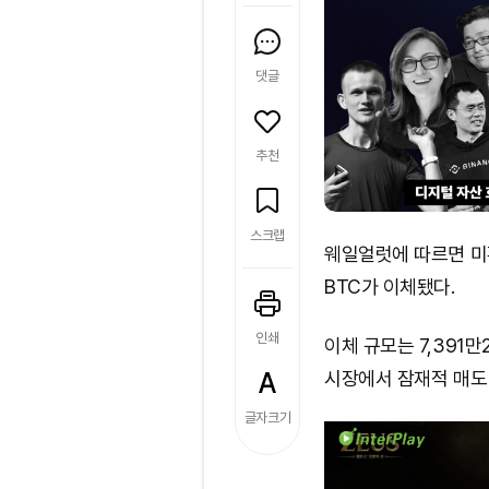
댓글
추천
스크랩
웨일얼럿에 따르면 미
BTC가 이체됐다.
인쇄
이체 규모는 7,391
시장에서 잠재적 매도 
글자크기