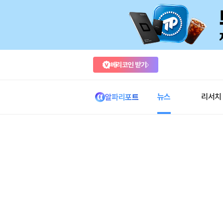
베리코인 받기
뉴스
리서치
알파리포트