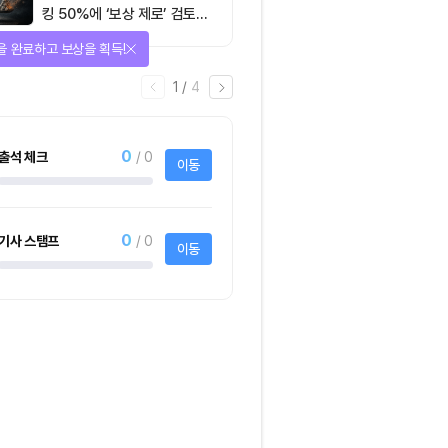
킹 50%에 ‘보상 제로’ 검토…
통화정책 개편인가 탈중앙화
을 완료하고 보상을 획득!
역행인가
1
/
4
0
출석 체크
/ 0
이동
0
기사 스탬프
/ 0
이동