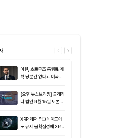
사
이란, 호르무즈 통행료 계
6
XRP, CLARI
획 당분간 없다고 미국에
결 연기로 약세..
통보
선 공방
[오후 뉴스브리핑] 클래리
7
[코인 TOP 1
티 법안 9월 15일 토론종
모멘텀·오픈렛저
결 표결 外
간 상승률 상위
결강도는 CC·B
XRP 레저 업그레이드에
8
그레이스케일 
500% ‘쏠림’
도 규제 불확실성에 XRP
법, 올해 통과
가격 변동
아”