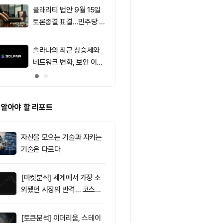
클래리티 법안 9월 15일
9
[선물 고수 PI
토론종결 표결…민주당 7
USDT 담보 계
표 필요
p 급감...XRP
폭 확대
솔라나의 최근 상승세와
10
마이클 세일러
네트워크 변화, 보안 이슈
매도, 시장 붕
분석
입증”
 알아야 할 리포트
자산을 모으는 기술과 지키는
기술은 다르다
[마켓분석] 세계에서 가장 소
외됐던 시장의 반격… 코스피
대규모 숏스퀴즈
[토큰분석] 이더리움, 스테이