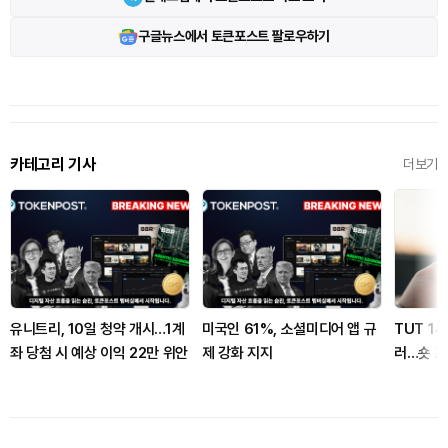
구글뉴스에서 토큰포스트 팔로우하기
카테고리 기사
더보기
유니트리, 10일 청약 개시…1계
미국인 61%, 소셜미디어 앱 규
TUT 1
좌 당첨 시 예상 이익 22만 위안
제 강화 지지
러…숏 