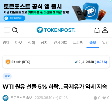
Solana (SOL)
₩
107,511
(+1.33%)
TRON (TRX)
₩
463.6
(+0.11%)
Hyperliquid (HYPE)
₩
76,705
(-0.53%)
경제
마켓
정책
정치
인사이트
브리핑
속보
일반
Dogecoin (DOGE)
₩
98.80
(-0.26%)
Bitcoin (BTC)
₩
91,410,538
(-0.06%)
속보
WTI 원유 선물 5% 하락…국제유가 약세 지속
토큰포스트 속보
2026.06.10 (수) 01:28
0
0