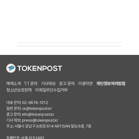
매체소개
1:1 문의
기사제보
광고 문의
이용약관
개인정보처리방침
청소년보호정책
이메일무단수집거부
대표 문의: 02-6674-1012
일반 문의:
cs@tokenpost.kr
광고 문의:
info@tokenpost.kr
기사 제보:
press@tokenpost.kr
주소: 서울시 강남구 논현로 614 ARTISAN 빌딩 6층, 7층
등록번호: 서울 아 52481