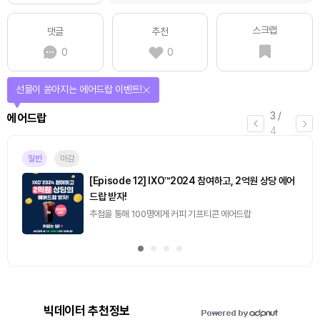
스크랩
댓글
추천
0
0
선물이 쏟아지는 에어드랍 이벤트!
3
/
에어드랍
4
일반
마감
[Episode 12] IXO™2024 참여하고, 2억원 상당 에어
드랍 받자!
추첨을 통해 100명에게 커피 기프티콘 에어드랍
빅데이터 추천정보