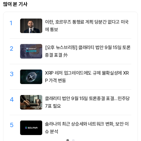
많이 본 기사
1
이란, 호르무즈 통행료 계획 당분간 없다고 미국
에 통보
2
[오후 뉴스브리핑] 클래리티 법안 9월 15일 토론
종결 표결 外
3
XRP 레저 업그레이드에도 규제 불확실성에 XR
P 가격 변동
4
클래리티 법안 9월 15일 토론종결 표결…민주당
7표 필요
5
솔라나의 최근 상승세와 네트워크 변화, 보안 이
슈 분석