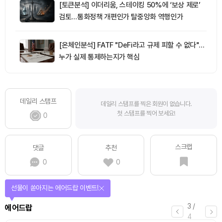
[토큰분석] 이더리움, 스테이킹 50%에 ‘보상 제로’
검토…통화정책 개편인가 탈중앙화 역행인가
[온체인분석] FATF "DeFi라고 규제 피할 수 없다"…
누가 실제 통제하는지가 핵심
데일리 스탬프
데일리 스탬프를 찍은 회원이 없습니다.
첫 스탬프를 찍어 보세요!
0
스크랩
댓글
추천
0
0
퀴즈풀고 선물 받자!
4
/
퀴즈
4