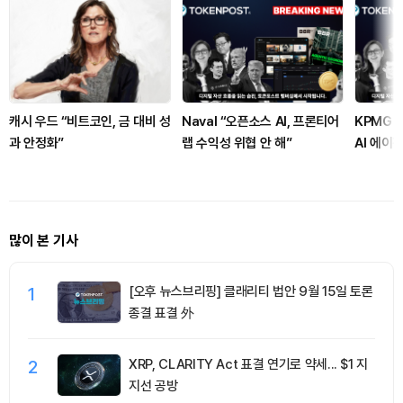
캐시 우드 “비트코인, 금 대비 성
Naval “오픈소스 AI, 프론티어
KPMG 
과 안정화”
랩 수익성 위협 안 해”
AI 에이
많이 본 기사
1
[오후 뉴스브리핑] 클래리티 법안 9월 15일 토론
종결 표결 外
2
XRP, CLARITY Act 표결 연기로 약세... $1 지
지선 공방