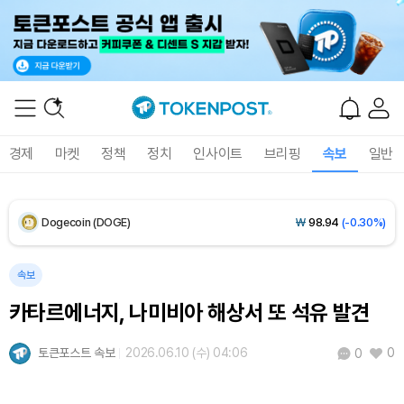
XRP (XRP)
₩
1,461
(-0.26%)
Solana (SOL)
₩
107,793
(+1.49%)
TRON (TRX)
₩
464.2
(+0.32%)
경제
마켓
정책
정치
인사이트
브리핑
속보
일반
Hyperliquid (HYPE)
₩
76,696
(+0.21%)
Dogecoin (DOGE)
₩
98.94
(-0.30%)
Bitcoin (BTC)
₩
91,753,546
(+0.31%)
속보
카타르에너지, 나미비아 해상서 또 석유 발견
토큰포스트 속보
2026.06.10 (수) 04:06
0
0