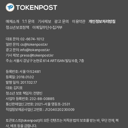
매체소개
1:1 문의
기사제보
광고 문의
이용약관
개인정보처리방침
청소년보호정책
이메일무단수집거부
대표 문의: 02-6674-1012
일반 문의:
cs@tokenpost.kr
광고 문의:
info@tokenpost.kr
기사 제보:
press@tokenpost.kr
주소: 서울시 강남구 논현로 614 ARTISAN 빌딩 6층, 7층
등록번호: 서울 아 52481
등록일: 2018.01.02
발행 일자: 2017.02.17
대표: 김지호
청소년 보호 책임자: 전영빈
사업자 등록번호: 232-88-00885
통신판매업신고번호: 2021-서울 영등포-2531
직업정보제공사업신고번호 : J1204020230009
토큰포스트(tokenpost)의 모든 컨텐츠는 저작권 법의 보호를 받는 바, 무단 전재, 복
사, 배포 등을 금합니다.