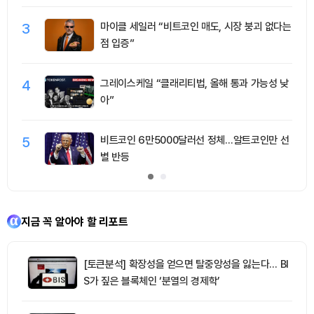
3
마이클 세일러 “비트코인 매도, 시장 붕괴 없다는
점 입증”
4
그레이스케일 “클래리티법, 올해 통과 가능성 낮
아”
5
비트코인 6만5000달러선 정체…알트코인만 선
별 반등
지금 꼭 알아야 할 리포트
[토큰분석] 확장성을 얻으면 탈중앙성을 잃는다… BI
S가 짚은 블록체인 ‘분열의 경제학’