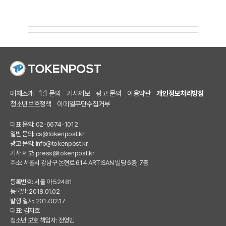
매체소개
1:1 문의
기사제보
광고 문의
이용약관
개인정보처리방침
청소년보호정책
이메일무단수집거부
대표 문의: 02-6674-1012
일반 문의:
cs@tokenpost.kr
광고 문의:
info@tokenpost.kr
기사 제보:
press@tokenpost.kr
주소: 서울시 강남구 논현로 614 ARTISAN 빌딩 6층, 7층
등록번호: 서울 아 52481
등록일: 2018.01.02
발행 일자: 2017.02.17
대표: 김지호
청소년 보호 책임자: 전영빈