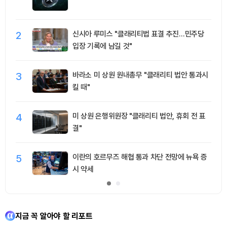
2
신시아 루미스 "클래리티법 표결 추진…민주당
입장 기록에 남길 것"
3
바라소 미 상원 원내총무 "클래리티 법안 통과시
킬 때"
4
미 상원 은행위원장 "클래리티 법안, 휴회 전 표
결"
5
이란의 호르무즈 해협 통과 차단 전망에 뉴욕 증
시 약세
지금 꼭 알아야 할 리포트