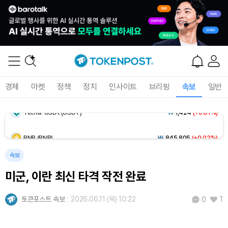
Dogecoin (DOGE)
₩
98.72
(-0.43%)
Bitcoin (BTC)
₩
91,594,942
(-0.32%)
Ethereum (ETH)
₩
2,706,609
(+0.19%)
경제
마켓
정책
정치
인사이트
브리핑
속보
일반
Tether USDt (USDT)
₩
1,424
(+0.01%)
BNB (BNB)
₩
845,805
(+0.02%)
USDC (USDC)
₩
1,425
(0.00%)
속보
미군, 이란 최신 타격 작전 완료
XRP (XRP)
₩
1,466
(-1.66%)
토큰포스트 속보
2026.06.11 (목) 10:22
1
0
Solana (SOL)
₩
103,448
(-1.18%)
TRON (TRX)
₩
467.0
(-0.03%)