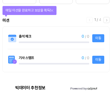
매일 미션을 완료하고 보상을 획득!
1
/
4
미션
0
출석 체크
/ 0
이동
0
기사 스탬프
/ 0
이동
빅데이터 추천정보