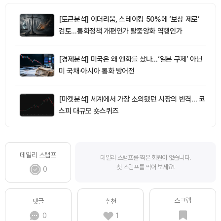
[토큰분석] 이더리움, 스테이킹 50%에 ‘보상 제로’
검토…통화정책 개편인가 탈중앙화 역행인가
[경제분석] 미국은 왜 엔화를 샀나…‘일본 구제’ 아닌
미 국채·아시아 통화 방어전
[마켓분석] 세계에서 가장 소외됐던 시장의 반격… 코
스피 대규모 숏스퀴즈
데일리 스탬프
데일리 스탬프를 찍은 회원이 없습니다.
첫 스탬프를 찍어 보세요!
0
스크랩
댓글
추천
0
1