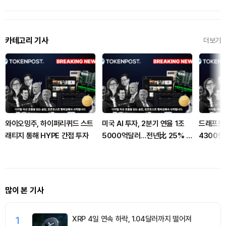
카테고리 기사
더보기
와이오밍주, 하이퍼리퀴드 스트
미국 AI 투자, 2분기 연율 1조
드래프트킹
래티지 통해 HYPE 간접 투자
5000억달러…전년比 25% 증
4300만
가
소
많이 본 기사
1
XRP 4일 연속 하락, 1.04달러까지 떨어져