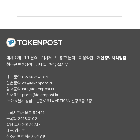
매체소개
1:1 문의
기사제보
광고 문의
이용약관
개인정보처리방침
청소년보호정책
이메일무단수집거부
대표 문의: 02-6674-1012
일반 문의:
cs@tokenpost.kr
광고 문의:
info@tokenpost.kr
기사 제보:
press@tokenpost.kr
주소: 서울시 강남구 논현로 614 ARTISAN 빌딩 6층, 7층
등록번호: 서울 아 52481
등록일: 2018.01.02
발행 일자: 2017.02.17
대표: 김지호
청소년 보호 책임자: 전영빈