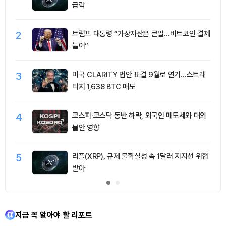
급락
2
트럼프 대통령 “가상자산은 큰일…비트코인 결제
늘어”
3
미국 CLARITY 법안 표결 9월로 연기…스트래
티지 1,638 BTC 매도
4
코스피·코스닥 동반 하락, 외국인 매도세와 대외
불안 영향
5
리플(XRP), 규제 불확실성 속 1달러 지지선 위협
받아
지금 꼭 알아야 할 리포트