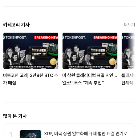
카테고리 기사
더보기
비트코인 고래, 3만8천 BTC 추
미 상원 클래리티법 표결 지연…
플래시트
가 매집
알소브룩스 “계속 추진”
단계적 운
많이 본 기사
1
XRP, 미국 상원 암호화폐 규제 법안 표결 연기로