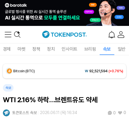
Solana (SOL)
₩
105,258
(+1.36%)
TRON (TRX)
₩
466.0
(+0.05%)
Hyperliquid (HYPE)
₩
77,498
(-3.22%)
경제
마켓
정책
정치
인사이트
브리핑
속보
일반
Dogecoin (DOGE)
₩
99.33
(+1.33%)
Bitcoin (BTC)
₩
92,521,594
(+0.76%)
속보
WTI 2.16% 하락…브렌트유도 약세
토큰포스트 속보
2026.06.11 (목) 16:34
0
0