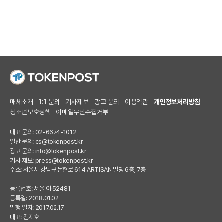
매체소개
1:1 문의
기사제보
광고 문의
이용약관
개인정보처리방침
청소년보호정책
이메일무단수집거부
대표 문의: 02-6674-1012
일반 문의:
cs@tokenpost.kr
광고 문의:
info@tokenpost.kr
기사 제보:
press@tokenpost.kr
주소: 서울시 강남구 논현로 614 ARTISAN 빌딩 6층, 7층
등록번호: 서울 아 52481
등록일: 2018.01.02
발행 일자: 2017.02.17
대표: 김지호