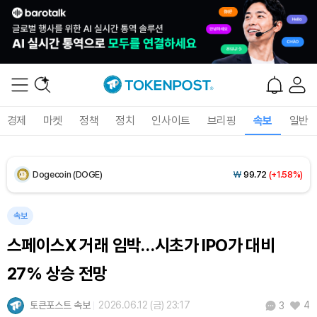
XRP (XRP)
₩
1,478
(-0.82%)
Solana (SOL)
₩
105,284
(+0.97%)
TRON (TRX)
₩
466.7
(+0.18%)
경제
마켓
정책
정치
인사이트
브리핑
속보
일반
Hyperliquid (HYPE)
₩
80,745
(+3.16%)
Dogecoin (DOGE)
₩
99.72
(+1.58%)
Bitcoin (BTC)
₩
92,970,798
(+1.38%)
속보
스페이스X 거래 임박…시초가 IPO가 대비
27% 상승 전망
토큰포스트 속보
2026.06.12 (금) 23:17
4
3