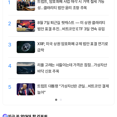
1
트럼프, 암호화폐 사업 매각 시 거액 절세 가능
성...클래리티 법안 윤리 조항 주목
2
8월 7일 퇴근길 팟캐스트 — 미 상원 클래리티
법안 표결 추진…비트코인 ETF 3일 연속 유입
3
XRP, 미국 상원 암호화폐 규제 법안 표결 연기로
급락
4
리플 고래는 사들이는데 가격은 잠잠…가상자산
바닥 신호 주목
5
트럼프 대통령 “가상자산은 큰일…비트코인 결제
늘어”
지금 꼭 알아야 할 리포트