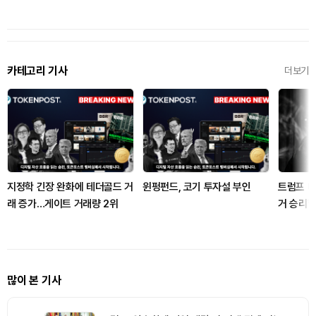
카테고리 기사
더보기
지정학 긴장 완화에 테더골드 거
윈펑펀드, 코기 투자설 부인
트럼프 대
래 증가…게이트 거래량 2위
거 승리할
많이 본 기사