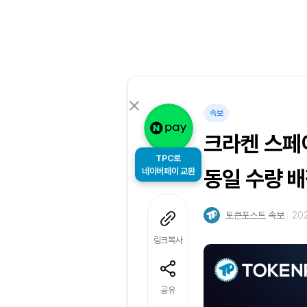
속보
크라켄 스페
TPC로
네이버페이 교환
동일 수량 
토큰포스트 속보
202
링크복사
공유