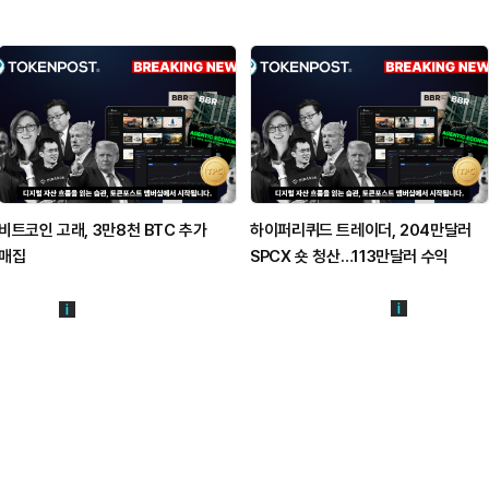
비트코인 고래, 3만8천 BTC 추가
하이퍼리퀴드 트레이더, 204만달러
매집
SPCX 숏 청산…113만달러 수익