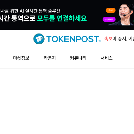
미 3대 지
5.12%↑
속보
미 증시, 이
가
미확인 지갑
마켓정보
라운지
커뮤니티
서비스
BTC 이체
트럼프 미디
호화폐 계약
양자컴퓨팅이
전 SEC 
미 3대 지
5.12%↑
미 증시, 이
가