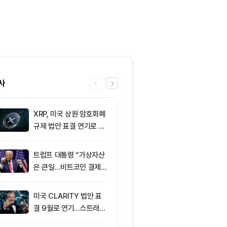
사
XRP, 미국 상원 암호화폐
6
이더리움 2,0
규제 법안 표결 연기로 급
히고 XRP 1
락
트코인 선별 장
트럼프 대통령 “가상자산
7
미 상원 크립토
은 큰일…비트코인 결제
연…홍콩·싱가
늘어”
경쟁력 커지나
미국 CLARITY 법안 표
8
XRPL 3.3.0
결 9월로 연기…스트래티
프라이버시 강
지 1,638 BTC 매도
P는 약세