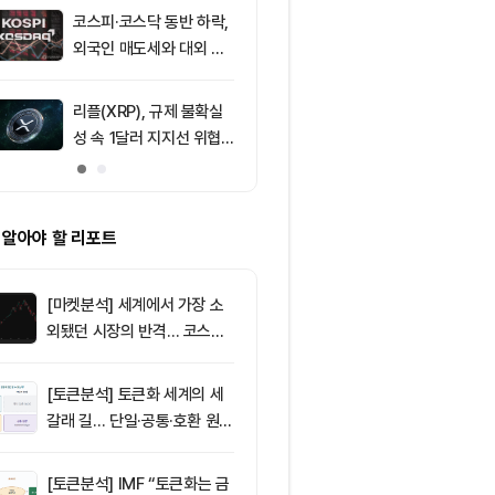
코스피·코스닥 동반 하락,
9
리플 XRP, CL
외국인 매도세와 대외 불
안 지연에 약세
안 영향
지선 분기점
리플(XRP), 규제 불확실
10
[자정 뉴스브리
성 속 1달러 지지선 위협
인 고래 12억달
받아
TF 7.5억달러
 알아야 할 리포트
[마켓분석] 세계에서 가장 소
외됐던 시장의 반격… 코스피
대규모 숏스퀴즈
[토큰분석] 토큰화 세계의 세
갈래 길… 단일·공통·호환 원장
이 가르는 ‘원자적 결제’의 운
명
[토큰분석] IMF “토큰화는 금