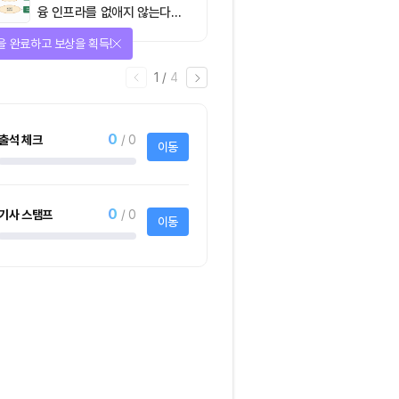
융 인프라를 없애지 않는다…
‘하이브리드 FMI’로 재편할
을 완료하고 보상을 획득!
뿐”
1
/
4
0
출석 체크
/ 0
이동
0
기사 스탬프
/ 0
이동