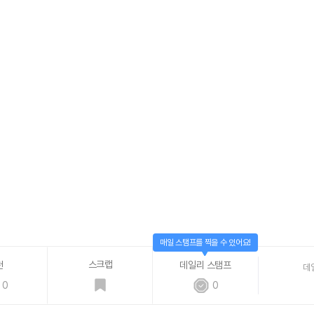
매일 스탬프를 찍을 수 있어요!
스크랩
천
데일리 스탬프
데
0
0