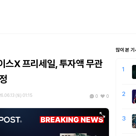
많이 본 기
이스X 프리세일, 투자액 무관
1
배정
2
6.06.13 (토) 01:15
0
0
3