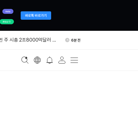
수 상승 마감…코인베이스
53분 전
번 주 시총 2조8000억달러 증
6분 전
서 갤럭시디지털로 999
12분 전
어, 크립토닷컴과 예정된 암
52분 전
 철회
 블록체인 암호 근간 위협…
53분 전
관계자 경고
수 상승 마감…코인베이스
53분 전
번 주 시총 2조8000억달러 증
6분 전