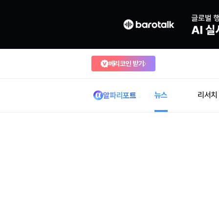
베리코인 받기
뉴스
리서치
알파리포트