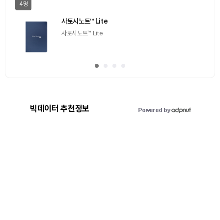
일반
마감
[Episode 12] IXO™2024 참여하고, 2억원 상당 에어
드랍 받자!
추첨을 통해 100명에게 커피 기프티콘 에어드랍
빅데이터 추천정보