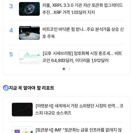
3
리플, XRPL 3.3.0 기관 자산 토큰화 업그레이드
추진…XRP 가격 1.03달러 지지
4
비트코인 바닥론 힘 받나…주요 분석가들 상승 신
호 주목
5
[오후 시세브리핑] 암호화폐 시장 혼조세… 비트
코인 64,883달러, 이더리움 1,912달러
지금 꼭 알아야 할 리포트
[마켓분석] 세계에서 가장 소외됐던 시장의 반격… 코
스피 대규모 숏스퀴즈
[토큰분석] IMF “토큰화는 금융 인프라를 없애지 않