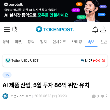
Dogecoin (DOGE)
₩
99.17
(+0.56%)
Bitcoin (BTC)
₩
91,480,424
(-0.32%)
경제
마켓
정책
정치
인사이트
브리핑
속보
일반
Ethereum (ETH)
₩
2,701,375
(-0.48%)
Tether USDt (USDT)
₩
1,407
(+0.01%)
BNB (BNB)
₩
839,149
(+0.79%)
속보
AI 제품 산업, 5월 투자 86억 위안 유치
USDC (USDC)
₩
1,408
(0.00%)
토큰포스트 속보
2026.06.13 (토) 09:20
2
0
XRP (XRP)
₩
1,465
(+0.31%)
Solana (SOL)
₩
106,189
(+2.20%)