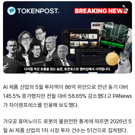
TRON (TRX)
₩
462.8
(+0.36%)
Hyperliquid (HYPE)
₩
77,003
(-3.26%)
Dogecoin (DOGE)
₩
99.17
(+0.56%)
Bitcoin (BTC)
₩
91,480,424
(-0.32%)
AI 제품 산업의 5월 투자액이 86억 위안으로 전년 동기 대비
145.5% 증가했지만 전월 대비 58.65% 감소했다고 PANews
가 차이롄프레스를 인용해 보도했다.
가오공 휴머노이드 로봇의 불완전한 통계에 따르면 2026년 5
월 AI 제품 산업의 1차 시장 투자 건수는 51건으로 집계됐다.