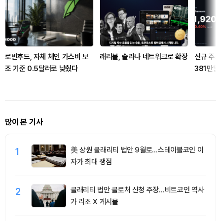
로빈후드, 자체 체인 가스비 보
래리블, 솔라나 네트워크로 확장
신규 주소
조 기준 0.5달러로 낮췄다
381만
많이 본 기사
1
美 상원 클래리티 법안 9월로…스테이블코인 이
자가 최대 쟁점
2
클래리티 법안 클로처 신청 주장…비트코인 역사
가 리조 X 게시물