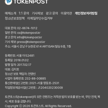
매체소개
1:1 문의
기사제보
광고 문의
이용약관
개인정보처리방침
청소년보호정책
이메일무단수집거부
대표 문의: 02-6674-1012
일반 문의:
cs@tokenpost.kr
광고 문의:
info@tokenpost.kr
기사 제보:
press@tokenpost.kr
주소: 서울시 강남구 논현로 614 ARTISAN 빌딩 6층, 7층
등록번호: 서울 아 52481
등록일: 2018.01.02
발행 일자: 2017.02.17
대표: 김지호
청소년 보호 책임자: 전영빈
사업자 등록번호: 232-88-00885
통신판매업신고번호: 2021-서울 영등포-2531
직업정보제공사업신고번호 : J1204020230009
토큰포스트(tokenpost)의 모든 컨텐츠는 저작권 법의 보호를 받는 바, 무단 전재, 복
사, 배포 등을 금합니다.
Copyright ⓒ 2026 토큰포스트. All Rights Reserved.