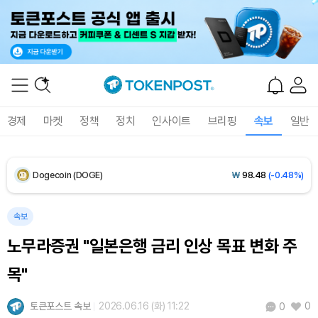
XRP (XRP)
₩
1,460
(-0.07%)
Solana (SOL)
₩
106,896
(+1.48%)
TRON (TRX)
₩
464.1
(+0.60%)
경제
마켓
정책
정치
인사이트
브리핑
속보
일반
Hyperliquid (HYPE)
₩
77,050
(+0.66%)
Dogecoin (DOGE)
₩
98.48
(-0.48%)
Bitcoin (BTC)
₩
91,143,392
(-0.34%)
속보
노무라증권 "일본은행 금리 인상 목표 변화 주
목"
토큰포스트 속보
2026.06.16 (화) 11:22
0
0