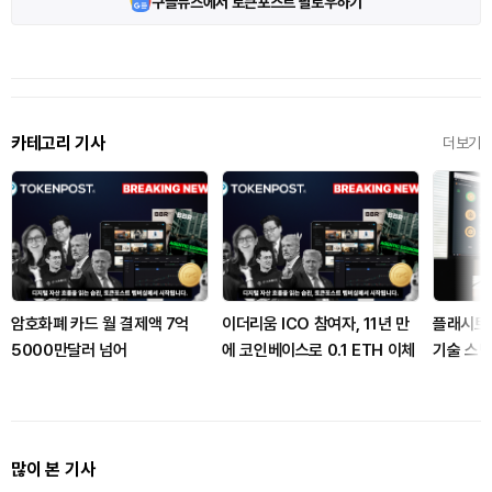
구글뉴스에서 토큰포스트 팔로우하기
카테고리 기사
더보기
암호화폐 카드 월 결제액 7억
이더리움 ICO 참여자, 11년 만
플래시트
5000만달러 넘어
에 코인베이스로 0.1 ETH 이체
기술 스택
진
많이 본 기사