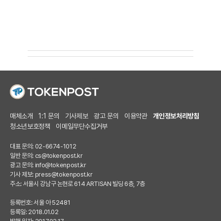
매체소개
1:1 문의
기사제보
광고 문의
이용약관
개인정보처리방침
청소년보호정책
이메일무단수집거부
대표 문의: 02-6674-1012
일반 문의:
cs@tokenpost.kr
광고 문의:
info@tokenpost.kr
기사 제보:
press@tokenpost.kr
주소: 서울시 강남구 논현로 614 ARTISAN 빌딩 6층, 7층
등록번호: 서울 아 52481
등록일: 2018.01.02