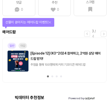
스크랩
댓글
추천
0
0
선물이 쏟아지는 에어드랍 이벤트!
3
/
에어드랍
4
일반
마감
[Episode 12] IXO™2024 참여하고, 2억원 상당 에어
드랍 받자!
추첨을 통해 100명에게 커피 기프티콘 에어드랍
빅데이터 추천정보