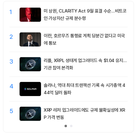
1
미 상원, CLARITY Act 9월 표결 수순…비트코
인·가상자산 규제 분수령
2
이란, 호르무즈 통행료 계획 당분간 없다고 미국
에 통보
3
리플, XRPL 생태계 업그레이드 속 $1.04 유지…
기관 참여 본격화
4
솔라나, 역대 최대 트랜잭션 기록 속 시가총액 4
44억 달러 돌파
5
XRP 레저 업그레이드에도 규제 불확실성에 XR
P 가격 변동