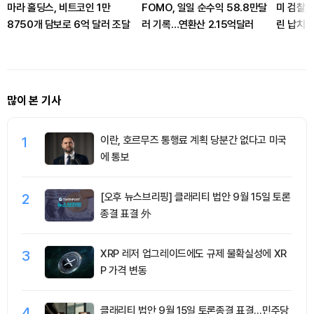
마라 홀딩스, 비트코인 1만
FOMO, 일일 순수익 58.8만달
미 검찰,
8750개 담보로 6억 달러 조달
러 기록…연환산 2.15억달러
린 납치 
많이 본 기사
1
이란, 호르무즈 통행료 계획 당분간 없다고 미국
에 통보
2
[오후 뉴스브리핑] 클래리티 법안 9월 15일 토론
종결 표결 外
3
XRP 레저 업그레이드에도 규제 불확실성에 XR
P 가격 변동
4
클래리티 법안 9월 15일 토론종결 표결…민주당