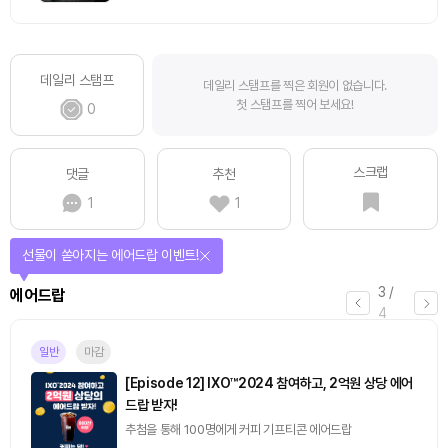
데일리 스탬프
데일리 스탬프를 찍은 회원이 없습니다.
첫 스탬프를 찍어 보세요!
0
스크랩
댓글
추천
1
1
선물이 쏟아지는 에어드랍 이벤트!
3
/
에어드랍
4
일반
마감
[Episode 12] IXO™2024 참여하고, 2억원 상당 에어
드랍 받자!
추첨을 통해 100명에게 커피 기프티콘 에어드랍