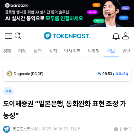
XRP (XRP)
₩
1,454
(-0.30%)
Solana (SOL)
₩
107,503
(+2.02%)
TRON (TRX)
₩
463.9
(+0.57%)
Hyperliquid (HYPE)
₩
76,793
(-0.24%)
경제
마켓
정책
정치
인사이트
브리핑
속보
일반
Dogecoin (DOGE)
₩
98.53
(-0.64%)
Bitcoin (BTC)
₩
91,176,278
(-0.32%)
속보
도이체증권 “일본은행, 통화완화 표현 조정 가
능성”
토큰포스트 속보
2026.06.16 (화) 11:45
1
1