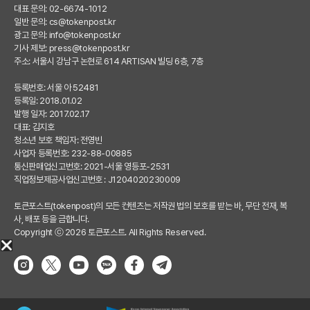
대표 문의: 02-6674-1012
일반 문의:
cs@tokenpost.kr
광고 문의:
info@tokenpost.kr
기사 제보:
press@tokenpost.kr
주소: 서울시 강남구 논현로 614 ARTISAN 빌딩 6층, 7층
등록번호: 서울 아 52481
등록일: 2018.01.02
발행 일자: 2017.02.17
대표: 김지호
청소년 보호 책임자: 전영빈
사업자 등록번호: 232-88-00885
통신판매업신고번호: 2021-서울 영등포-2531
직업정보제공사업신고번호 : J1204020230009
토큰포스트(tokenpost)의 모든 컨텐츠는 저작권 법의 보호를 받는 바, 무단 전재, 복
사, 배포 등을 금합니다.
Copyright ⓒ 2026 토큰포스트. All Rights Reserved.