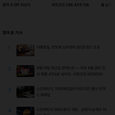
팔아 우선주 되샀다
비트코인 298.42개 이동
출 금지설
많이 본 기사
1
대통령실, 반도체 소부장에 5조원 펀드 조성
2
8월 10일 퇴근길 팟캐스트 — 미국 9월 금리 인
상 확률 43%로 낮아져…비트코인 6만5000달
러 유지
3
스트래티지, 1억900만달러 비트코인 팔아 STR
C 재매입
4
스트래티지 1690 BTC 매도…상장사 순매수 15