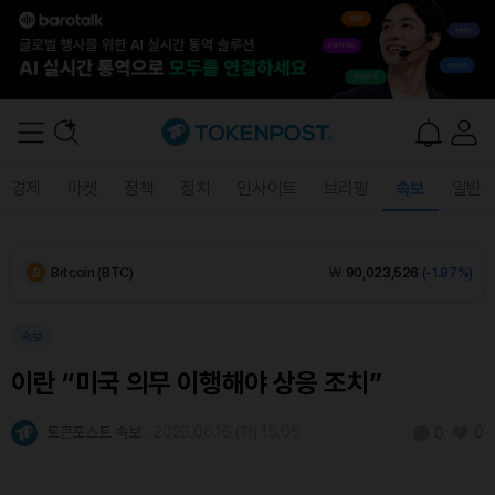
Dogecoin (DOGE)
₩
98.26
(-0.96%)
경제
마켓
정책
정치
인사이트
브리핑
속보
일반
Bitcoin (BTC)
₩
90,023,526
(-1.97%)
Ethereum (ETH)
₩
2,642,288
(-2.39%)
Tether USDt (USDT)
₩
1,408
(-0.03%)
속보
이란 “미국 의무 이행해야 상응 조치”
BNB (BNB)
₩
845,563
(-1.34%)
토큰포스트 속보
2026.06.16 (화) 15:05
0
0
USDC (USDC)
₩
1,409
(-0.01%)