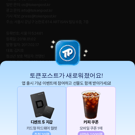
일반 문의:
cs@tokenpost.kr
광고 문의:
info@tokenpost.kr
기사 제보:
press@tokenpost.kr
주소: 서울시 강남구 논현로 614 ARTISAN 빌딩 6층, 7층
등록번호: 서울 아 52481
등록일: 2018.01.02
발행 일자: 2017.02.17
대표: 김지호
청소년 보호 책임자: 전영빈
사업자 등록번호: 232-88-00885
통신판매업신고번호: 2021-서울 영등포-2531
직업정보제공사업신고번호 : J1204020230009
토큰포스트가 새로워졌어요!
앱 출시 기념 이벤트에 참여하고 선물도 함께 받아가세요!
토큰포스트(tokenpost)의 모든 컨텐츠는 저작권 법의 보호를 받는 바, 무단 전재, 복
사, 배포 등을 금합니다.
Copyright ⓒ 2026 토큰포스트. All Rights Reserved.
디센트 S 지갑
커피 쿠폰
카드형 하드웨어 월렛
모바일 쿠폰 1매
추첨 20명
선착순 1,000명