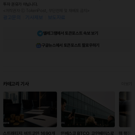
투자 권유가 아닙니다.
<저작권자 ⓒ TokenPost, 무단전재 및 재배포 금지>
광고문의
기사제보
보도자료
텔레그램에서 토큰포스트 속보 보기
구글뉴스에서 토큰포스트 팔로우하기
카테고리 기사
더보기
스트래티지, 비트코인 1690개
인베스코 BTCO, 코인베이스로
미 행정부