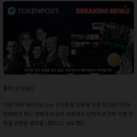
XRP (XRP)
₩
1,435
(-2.12%)
Solana (SOL)
₩
106,926
(-1.62%)
TRON (TRX)
₩
466.0
(+0.32%)
Hyperliquid (HYPE)
₩
77,796
(+1.13%)
Dogecoin (DOGE)
₩
98.26
(-0.96%)
Bitcoin (BTC)
₩
90,023,526
(-1.97%)
출처: 오데일리
이란 매체 파르스뉴스는 소식통을 인용해 이란 최고국가안보
위원회가 최근 양해각서 심의 과정에서 단계적·조건부 이행 원
칙을 반영한 결정을 내렸다고 보도했다.