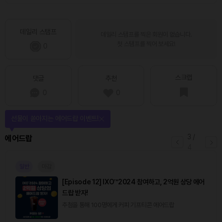
데일리 스탬프
데일리 스탬프를 찍은 회원이 없습니다.
첫 스탬프를 찍어 보세요!
0
스크랩
댓글
추천
0
0
선물이 쏟아지는 에어드랍 이벤트!
3
/
에어드랍
4
일반
마감
[Episode 12] IXO™2024 참여하고, 2억원 상당 에어
드랍 받자!
추첨을 통해 100명에게 커피 기프티콘 에어드랍