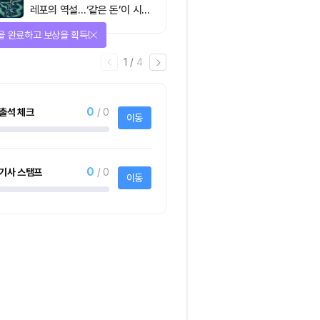
레포의 역설…‘같은 돈’이 시장
을 건널 수 있는가
다양한 상품에 응모하자!
2
/
어
4
1명
사토시노트™ Lite
크리스피크림도넛 
하프더즌
사토시노트™ Lite
크리스피크림도넛 어
하프더즌