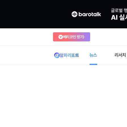
베리코인 받기
뉴스
리서치
알파리포트