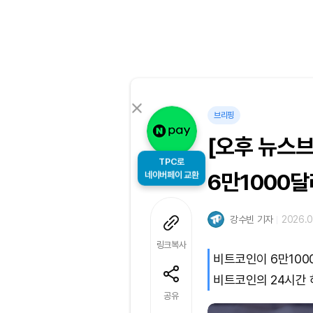
브리핑
[오후 뉴스브
TPC로
네이버페이 교환
6만1000달
강수빈 기자
2026.0
링크복사
비트코인이 6만100
비트코인의 24시간 
공유