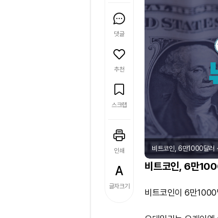
댓글
추천
스크랩
비트코인, 6만1000달러 선
인쇄
비트코인, 6만10
글자크기
비트코인이 6만1000