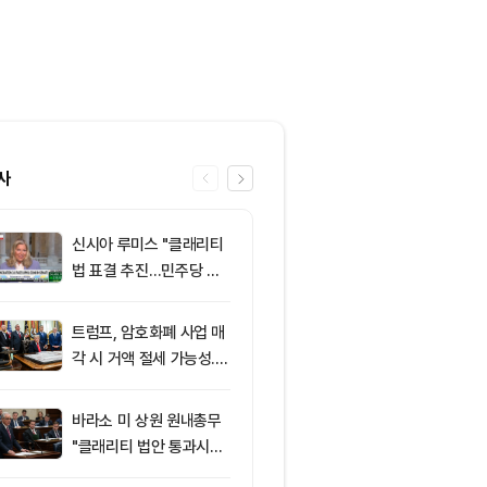
사
신시아 루미스 "클래리티
6
클래리티 법안,
법 표결 추진…민주당 입
앞두고 분기점
장 기록에 남길 것"
불투명
트럼프, 암호화폐 사업 매
7
이란의 호르무
각 시 거액 절세 가능성...
과 차단 전망에
클래리티 법안 윤리 조항
약세
주목
바라소 미 상원 원내총무
8
‘관세’ 한마디
"클래리티 법안 통과시킬
6만2000달
때"
피드, 5억달러