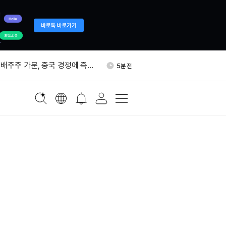
Stocks 알파 거래량 산정 규
13분 전
정
배주주 가문, 중국 경쟁에 즉각
5분 전
BTC, 바이낸스에서 새 주소로 인
5분 전
63달러 돌파…24시간 1.6% 상
5분 전
 리스테이킹에서 분리…검증자
7분 전
 업계 갈렸다
Stocks 알파 거래량 산정 규
13분 전
정
배주주 가문, 중국 경쟁에 즉각
5분 전