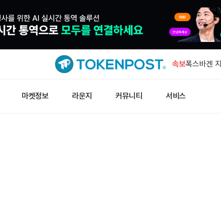
바이낸스, b
칙 8일 조
속보
폭스바겐 지
조치 촉구
434.87 
마켓정보
라운지
커뮤니티
서비스
출됐다
은, 온스당 
승
weETH,
보상 제한에
바이낸스, b
칙 8일 조
폭스바겐 지
조치 촉구