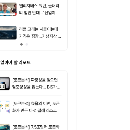
의 공포 경고
엘리자베스 워런, 클래리
9
[특징주] 금호
티 법안 반대…"산업이 쓴
락장서 외국인
암호화폐 법안 안 돼"
속…장중 매수 
포착
리플 고래는 사들이는데
10
리플(XRP), $
가격은 잠잠…가상자산 바
방…미 정책 불
닥 신호 주목
ETF 자금 유
 알아야 할 리포트
[토큰분석] 확장성을 얻으면
탈중앙성을 잃는다… BIS가
짚은 블록체인 ‘분열의 경제
학’
[토큰분석] 효율의 이면, 토큰
화가 만든 다섯 갈래 리스크
[토큰분석] 7.5조달러 토큰화