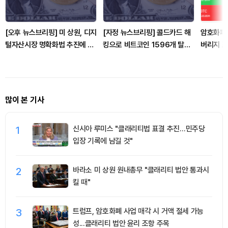
[오후 뉴스브리핑] 미 상원, 디지
[자정 뉴스브리핑] 콜드카드 해
암호화폐 
털자산시장 명확화법 추진에 난
킹으로 비트코인 1596개 탈취,
버리지 포
항 外
피해액 1억200만 달러 규모 外
달러 청
많이 본 기사
1
신시아 루미스 "클래리티법 표결 추진…민주당
입장 기록에 남길 것"
2
바라소 미 상원 원내총무 "클래리티 법안 통과시
킬 때"
3
트럼프, 암호화폐 사업 매각 시 거액 절세 가능
성...클래리티 법안 윤리 조항 주목