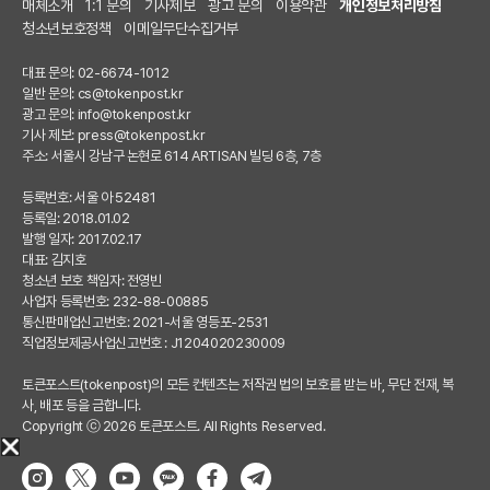
매체소개
1:1 문의
기사제보
광고 문의
이용약관
개인정보처리방침
청소년보호정책
이메일무단수집거부
대표 문의: 02-6674-1012
일반 문의:
cs@tokenpost.kr
광고 문의:
info@tokenpost.kr
기사 제보:
press@tokenpost.kr
주소: 서울시 강남구 논현로 614 ARTISAN 빌딩 6층, 7층
등록번호: 서울 아 52481
등록일: 2018.01.02
발행 일자: 2017.02.17
대표: 김지호
청소년 보호 책임자: 전영빈
사업자 등록번호: 232-88-00885
통신판매업신고번호: 2021-서울 영등포-2531
직업정보제공사업신고번호 : J1204020230009
토큰포스트(tokenpost)의 모든 컨텐츠는 저작권 법의 보호를 받는 바, 무단 전재, 복
사, 배포 등을 금합니다.
Copyright ⓒ 2026 토큰포스트. All Rights Reserved.