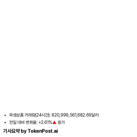
파생상품 거래량(24시간): 820,999,561,682.69달러
전일 대비 변화율: +2.61%
▲
증가
기사요약 by TokenPost.ai