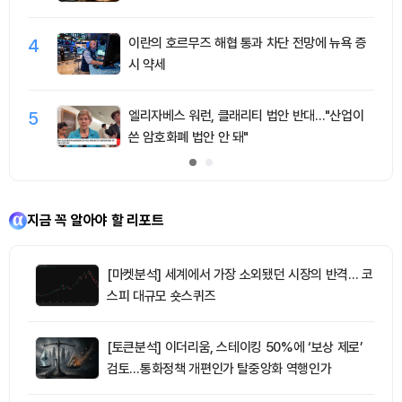
4
이란의 호르무즈 해협 통과 차단 전망에 뉴욕 증
시 약세
5
엘리자베스 워런, 클래리티 법안 반대…"산업이
쓴 암호화폐 법안 안 돼"
지금 꼭 알아야 할 리포트
[마켓분석] 세계에서 가장 소외됐던 시장의 반격… 코
스피 대규모 숏스퀴즈
[토큰분석] 이더리움, 스테이킹 50%에 ‘보상 제로’
검토…통화정책 개편인가 탈중앙화 역행인가