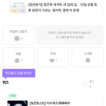
[토큰분석] 토큰화 세계의 세 갈래 길… 단일·공통·호
환 원장이 가르는 ‘원자적 결제’의 운명
데일리 스탬프
데일리 스탬프를 찍은 회원이 없습니다.
첫 스탬프를 찍어 보세요!
0
스크랩
댓글
추천
1
1
퀴즈풀고 선물 받자!
4
/
퀴즈
4
진행중
[토큰포스트] 기사 퀴즈 658회차