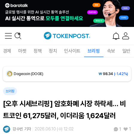
XRP (XRP)
₩
1,451
(-3.12%)
Solana (SOL)
₩
103,509
(-2.09%)
TRON (TRX)
₩
466.6
(+0.42%)
Hyperliquid (HYPE)
₩
78,906
(-2.09%)
경제
마켓
정책
정치
인사이트
브리핑
속보
일반
Dogecoin (DOGE)
₩
98.34
(-1.42%)
Bitcoin (BTC)
₩
91,433,354
(-1.15%)
브리핑
[오후 시세브리핑] 암호화폐 시장 하락세… 비
트코인 61,275달러, 이더리움 1,624달러
강수빈 기자
2026.06.10 (수) 12:02
1
1